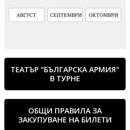
АВГУСТ
СЕПТЕМВРИ
ОКТОМВРИ
ТЕАТЪР "БЪЛГАРСКА АРМИЯ"
В ТУРНЕ
РАДОСВЕТА ВАСИЛЕВА
СТЕФКА ЯНОРОВА
Актьор
Актьор
рождена дата
рождена дата
12.05.1956
16.10.1969
ОБЩИ ПРАВИЛА ЗА
ЗАКУПУВАНЕ НА БИЛЕТИ