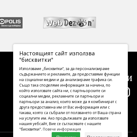
Настоящият сайт използва
"бисквитки"
Използваме „бисквитки“, за да персонализираме
Последвайте ни
съдържанието и рекламите, да предоставяме функции
на социални медии и да анализираме трафика си.
Също така споделяме информация за начина, по
който използвате сайта ни, с партньорските си
социални медии, рекламните си партньори и
партньори за анализ, които може да я комбинират с
друга предоставена им от Вас информация или с
такава, която са събрали от ползването от Ваша страна
на услугите им. Ако продължавате да използвате
нашия уебсайт, Вие се съгласявате с нашите
"бисквитки".
Повече информация