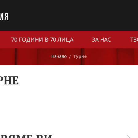
70 ГОДИНИ В 70 ЛИЦА
ЗА НАС
ТВ
Начало
Турне
/
РНЕ