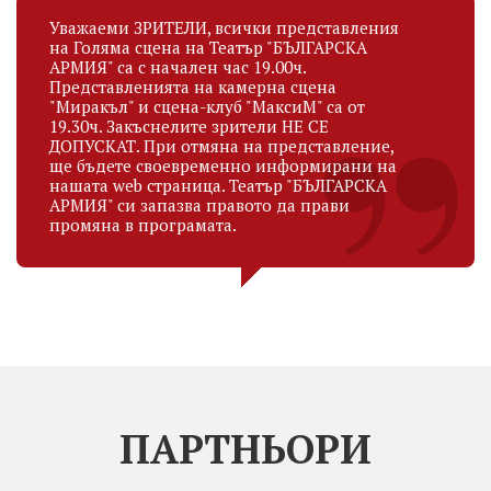
Уважаеми ЗРИТЕЛИ, всички представления
на Голяма сцена на Театър "БЪЛГАРСКА
АРМИЯ" са с начален час 19.00ч.
Представленията на камерна сцена
"Миракъл" и сцена-клуб "МаксиМ" са от
19.30ч. Закъснелите зрители НЕ СЕ
ДОПУСКАТ. При отмяна на представление,
ще бъдете своевременно информирани на
нашата web страница. Театър "БЪЛГАРСКА
АРМИЯ" си запазва правото да прави
промяна в програмата.
ПАРТНЬОРИ