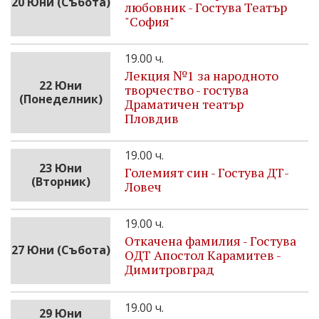
20 Юни (Събота)
любовник - Гостува Театър
"София"
19.00 ч.
Лекция №1 за народното
22 Юни
творчество - гостува
(Понеделник)
Драматичен театър
Пловдив
19.00 ч.
23 Юни
Големият син - Гостува ДТ-
(Вторник)
Ловеч
19.00 ч.
Откачена фамилия - Гостува
27 Юни (Събота)
ОДТ Апостол Карамитев -
Димитровград
19.00 ч.
29 Юни