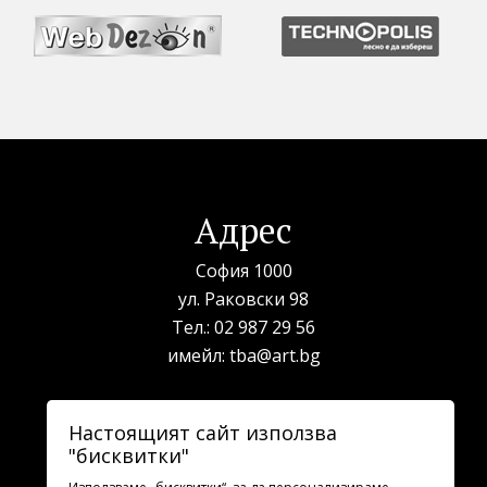
Адрес
София 1000
ул. Раковски 98
Тел.:
02 987 29 56
имейл:
tba@art.bg
Билетна каса
Настоящият сайт използва
"бисквитки"
телефон:
02 987 23 03
рабoтно време: 10:00 - 19:30