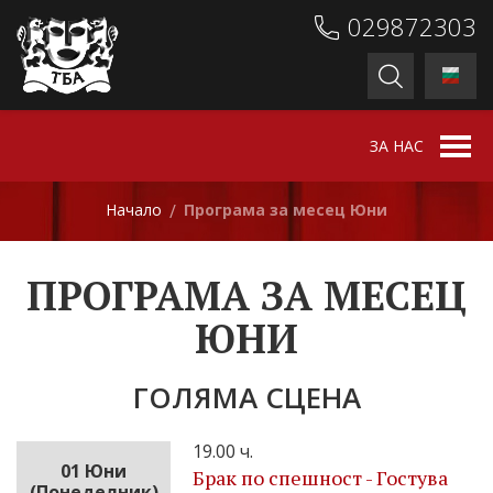
029872303
ЗА НАС
Начало
Програма за месец Юни
/
ПРОГРАМА ЗА МЕСЕЦ
ЮНИ
ГОЛЯМА СЦЕНА
19.00 ч.
01 Юни
Брак по спешност - Гостува
(Понеделник)