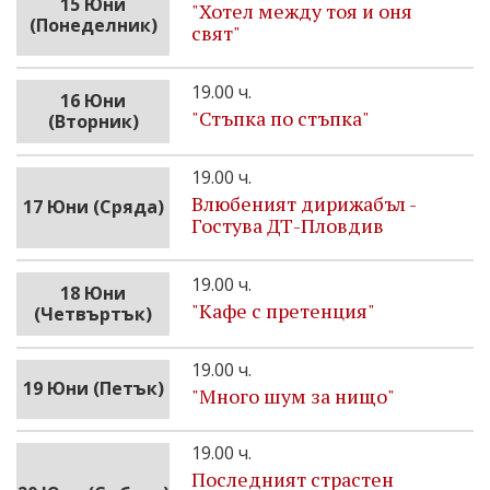
15 Юни
"Хотел между тоя и оня
(Понеделник)
свят"
19.00 ч.
16 Юни
"Стъпка по стъпка"
(Вторник)
19.00 ч.
Влюбеният дирижабъл -
17 Юни (Сряда)
Гостува ДТ-Пловдив
19.00 ч.
18 Юни
"Кафе с претенция"
(Четвъртък)
19.00 ч.
19 Юни (Петък)
"Много шум за нищо"
19.00 ч.
Последният страстен