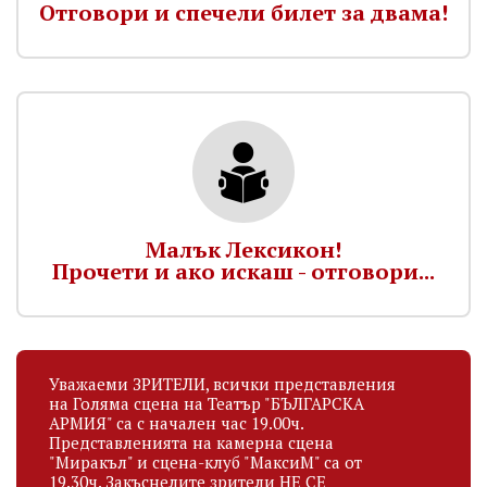
Отговори и спечели билет за двама!
Малък Лексикон!
Прочети и ако искаш - отговори...
Уважаеми ЗРИТЕЛИ, всички представления
на Голяма сцена на Театър "БЪЛГАРСКА
АРМИЯ" са с начален час 19.00ч.
Представленията на камерна сцена
"Миракъл" и сцена-клуб "МаксиМ" са от
19.30ч. Закъснелите зрители НЕ СЕ