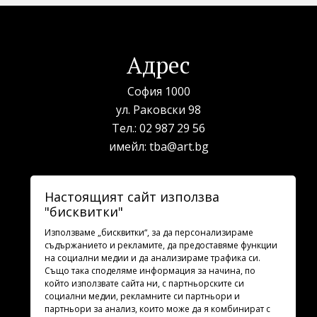
Адрес
София 1000
ул. Раковски 98
Тел.:
02 987 29 56
имейл:
tba@art.bg
Билетна каса
Настоящият сайт използва
"бисквитки"
телефон:
02 987 23 03
рабoтно време: 10:00 - 19:30
Използваме „бисквитки“, за да персонализираме
съдържанието и рекламите, да предоставяме функции
на социални медии и да анализираме трафика си.
Последвайте ни
Също така споделяме информация за начина, по
който използвате сайта ни, с партньорските си
социални медии, рекламните си партньори и
партньори за анализ, които може да я комбинират с