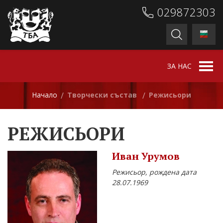
029872303
ЗА НАС
Начало
Творчески състав
Режисьори
/
/
РЕЖИСЬОРИ
Иван Урумов
Режисьор, рождена дата
28.07.1969