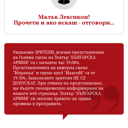
Малък Лексикон!
Прочети и ако искаш - отговори...
Уважаеми ЗРИТЕЛИ, всички представления
на Голяма сцена на Театър "БЪЛГАРСКА
АРМИЯ" са с начален час 19.00ч.
Представленията на камерна сцена
"Миракъл" и сцена-клуб "МаксиМ" са от
19.30ч. Закъснелите зрители НЕ СЕ
ДОПУСКАТ. При отмяна на представление,
ще бъдете своевременно информирани на
нашата web страница. Театър "БЪЛГАРСКА
АРМИЯ" си запазва правото да прави
промяна в програмата.