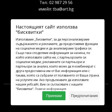
Тел.:
02 987 29 56
имейл:
tba@art.bg
Билетна каса
Настоящият сайт използва
"бисквитки"
телефон:
02 987 23 03
рабoтно време: 10:00 - 19:30
Използваме „бисквитки“, за да персонализираме
съдържанието и рекламите, да предоставяме функции
на социални медии и да анализираме трафика си.
Последвайте ни
Също така споделяме информация за начина, по
който използвате сайта ни, с партньорските си
социални медии, рекламните си партньори и
партньори за анализ, които може да я комбинират с
друга предоставена им от Вас информация или с
такава, която са събрали от ползването от Ваша страна
на услугите им. Ако продължавате да използвате
нашия уебсайт, Вие се съгласявате с нашите
"бисквитки".
Повече информация
TBA.ART.BG
2026 © Всички права запазени.
Приемам
Предпочитания
Дизайн и програмиране
УебДизайн