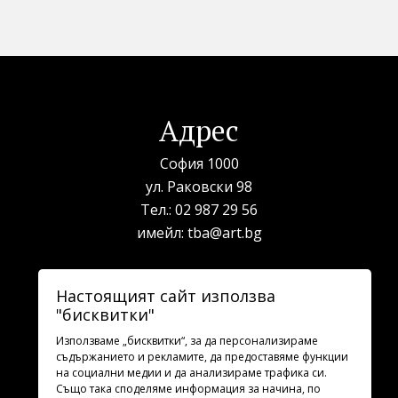
Адрес
София 1000
ул. Раковски 98
Тел.:
02 987 29 56
имейл:
tba@art.bg
Билетна каса
Настоящият сайт използва
"бисквитки"
телефон:
02 987 23 03
рабoтно време: 10:00 - 19:30
Използваме „бисквитки“, за да персонализираме
съдържанието и рекламите, да предоставяме функции
на социални медии и да анализираме трафика си.
Последвайте ни
Също така споделяме информация за начина, по