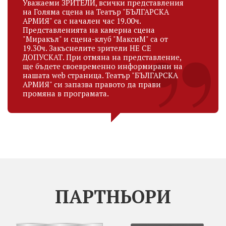
Уважаеми ЗРИТЕЛИ, всички представления
на Голяма сцена на Театър "БЪЛГАРСКА
АРМИЯ" са с начален час 19.00ч.
Представленията на камерна сцена
"Миракъл" и сцена-клуб "МаксиМ" са от
19.30ч. Закъснелите зрители НЕ СЕ
ДОПУСКАТ. При отмяна на представление,
ще бъдете своевременно информирани на
нашата web страница. Театър "БЪЛГАРСКА
АРМИЯ" си запазва правото да прави
промяна в програмата.
ПАРТНЬОРИ