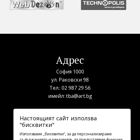
Адрес
София 1000
ул. Раковски 98
Тел.:
02 987 29 56
имейл:
tba@art.bg
Билетна каса
Настоящият сайт използва
"бисквитки"
телефон:
02 987 23 03
рабoтно време: 10:00 - 19:30
Използваме „бисквитки“, за да персонализираме
съдържанието и рекламите, да предоставяме функции