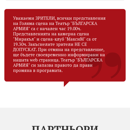
Уважаеми ЗРИТЕЛИ, всички представления
на Голяма сцена на Театър "БЪЛГАРСКА
АРМИЯ" са с начален час 19.00ч.
Представленията на камерна сцена
"Миракъл" и сцена-клуб "МаксиМ" са от
19.30ч. Закъснелите зрители НЕ СЕ
ДОПУСКАТ. При отмяна на представление,
ще бъдете своевременно информирани на
нашата web страница. Театър "БЪЛГАРСКА
АРМИЯ" си запазва правото да прави
промяна в програмата.
ПАРТНЬОРИ