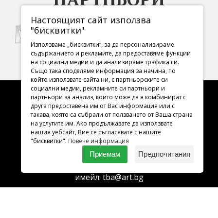
Настоящият сайт използва
"бисквитки"
Използваме „бисквитки“, за да персонализираме
съдържанието и рекламите, да предоставяме функции
на социални медии и да анализираме трафика си.
Също така споделяме информация за начина, по
който използвате сайта ни, с партньорските си
социални медии, рекламните си партньори и
партньори за анализ, които може да я комбинират с
друга предоставена им от Вас информация или с
такава, която са събрали от ползването от Ваша страна
Адрес
на услугите им. Ако продължавате да използвате
нашия уебсайт, Вие се съгласявате с нашите
София 1000
"бисквитки".
Повече информация
ул. Раковски 98
Приемам
Предпочитания
Тел.:
02 987 29 56
имейл:
tba@art.bg
Билетна каса