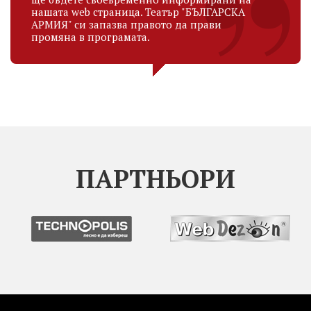
нашата web страница. Театър "БЪЛГАРСКА
АРМИЯ" си запазва правото да прави
промяна в програмата.
ПАРТНЬОРИ