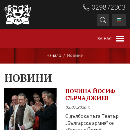
029872303
ЗА НАС
Начало
Новини
/
НОВИНИ
ПОЧИНА ЙОСИФ
СЪРЧАДЖИЕВ
02.07.2026 г.
С дълбока тъга Театър
„Българска армия“ се