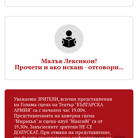
Малък Лексикон!
Прочети и ако искаш - отговори...
Уважаеми ЗРИТЕЛИ, всички представления
на Голяма сцена на Театър "БЪЛГАРСКА
АРМИЯ" са с начален час 19.00ч.
Представленията на камерна сцена
"Миракъл" и сцена-клуб "МаксиМ" са от
19.30ч. Закъснелите зрители НЕ СЕ
ДОПУСКАТ. При отмяна на представление,
ще бъдете своевременно информирани на