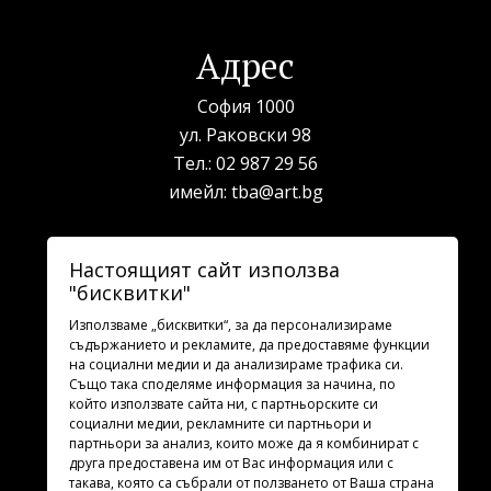
Адрес
София 1000
ул. Раковски 98
Тел.:
02 987 29 56
имейл:
tba@art.bg
Билетна каса
Настоящият сайт използва
"бисквитки"
телефон:
02 987 23 03
рабoтно време: 10:00 - 19:30
Използваме „бисквитки“, за да персонализираме
съдържанието и рекламите, да предоставяме функции
на социални медии и да анализираме трафика си.
Последвайте ни
Също така споделяме информация за начина, по
който използвате сайта ни, с партньорските си
социални медии, рекламните си партньори и
партньори за анализ, които може да я комбинират с
друга предоставена им от Вас информация или с
такава, която са събрали от ползването от Ваша страна