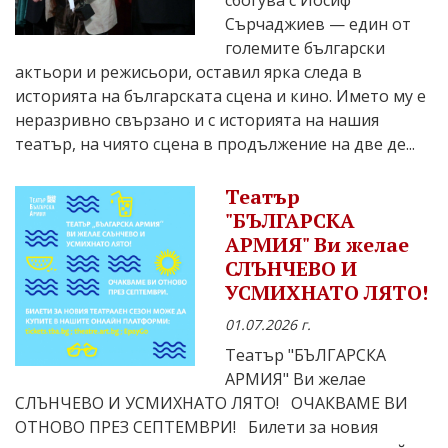
сбогува с Йосиф
Сърчаджиев — един от
големите български
актьори и режисьори, оставил ярка следа в
историята на българската сцена и кино. Името му е
неразривно свързано и с историята на нашия
театър, на чиято сцена в продължение на две де...
Театър
"БЪЛГАРСКА
АРМИЯ" Ви желае
СЛЪНЧЕВО И
УСМИХНАТО ЛЯТО!
01.07.2026 г.
Театър "БЪЛГАРСКА
АРМИЯ" Ви желае
СЛЪНЧЕВО И УСМИХНАТО ЛЯТО! ОЧАКВАМЕ ВИ
ОТНОВО ПРЕЗ СЕПТЕМВРИ! Билети за новия