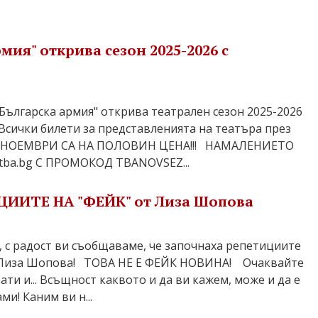
мия" открива сезон 2025-2026 с
ългарска армия" открива театрален сезон 2025-2026
сички билети за представленията на театъра през
НОЕМВРИ СА НА ПОЛОВИН ЦЕНА!!! НАМАЛЕНИЕТО
tba.bg С ПРОМОКОД TBANOVSEZ...
ИИТЕ НА "ФЕЙК" от Лиза Шопова
, с радост ви съобщаваме, че започнаха репетициите
т Лиза Шопова! ТОВА НЕ Е ФЕЙК НОВИНА! Очаквайте
ати и... Всъщност каквото и да ви кажем, може и да е
ми! Каним ви н...