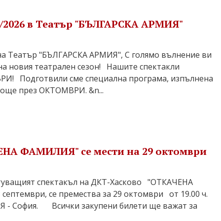
5/2026 в Театър "БЪЛГАРСКА АРМИЯ"
на Театър "БЪЛГАРСКА АРМИЯ", С голямо вълнение ви
на новия театрален сезон! Нашите спектакли
ВРИ! Подготвили сме специална програма, изпълнена
 още през ОКТОМВРИ. &n...
ЕНА ФАМИЛИЯ" се мести на 29 октомври
ващият спектакъл на ДКТ-Хасково "ОТКАЧЕНА
ептември, се премества за 29 октомври от 19.00 ч.
 - София. Всички закупени билети ще важат за