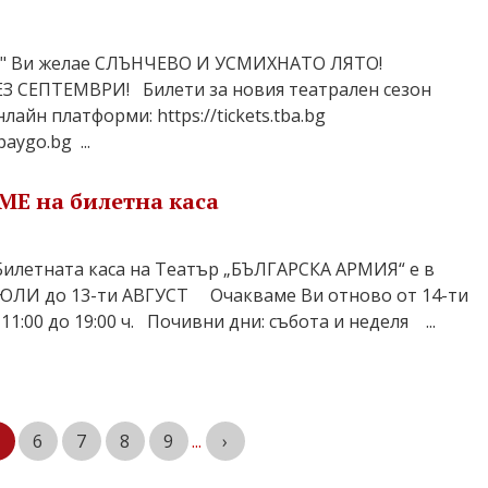
Я" Ви желае СЛЪНЧЕВО И УСМИХНАТО ЛЯТО!
 СЕПТЕМВРИ! Билети за новия театрален сезон
айн платформи: https://tickets.tba.bg
paygo.bg ...
Е на билетна каса
етната каса на Театър „БЪЛГАРСКА АРМИЯ“ е в
ЮЛИ до 13-ти АВГУСТ Очакваме Ви отново от 14-ти
1:00 до 19:00 ч. Почивни дни: събота и неделя ...
6
7
8
9
...
›