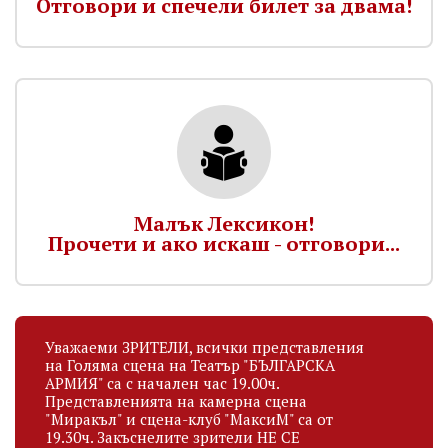
Отговори и спечели билет за двама!
Малък Лексикон!
Прочети и ако искаш - отговори...
Уважаеми ЗРИТЕЛИ, всички представления
на Голяма сцена на Театър "БЪЛГАРСКА
АРМИЯ" са с начален час 19.00ч.
Представленията на камерна сцена
"Миракъл" и сцена-клуб "МаксиМ" са от
19.30ч. Закъснелите зрители НЕ СЕ