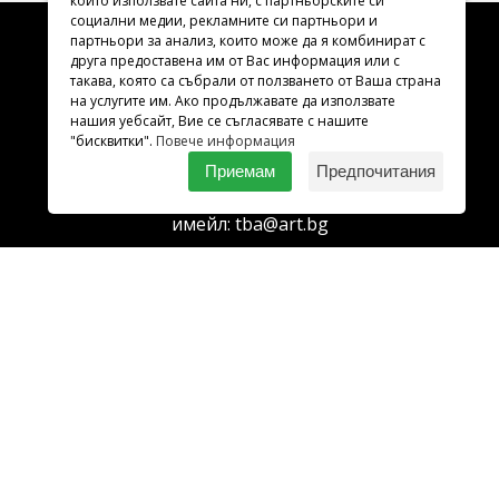
който използвате сайта ни, с партньорските си
социални медии, рекламните си партньори и
партньори за анализ, които може да я комбинират с
друга предоставена им от Вас информация или с
такава, която са събрали от ползването от Ваша страна
Адрес
на услугите им. Ако продължавате да използвате
нашия уебсайт, Вие се съгласявате с нашите
София 1000
"бисквитки".
Повече информация
ул. Раковски 98
Приемам
Предпочитания
Тел.:
02 987 29 56
имейл:
tba@art.bg
Билетна каса
телефон:
02 987 23 03
рабoтно време: 10:00 - 19:30
Последвайте ни