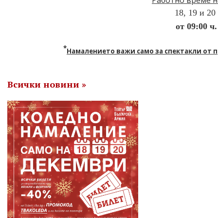
Работно време н
18, 19 и 
от 09:00 ч.
*
Намалението важи само за спектакли от 
Всички новини »