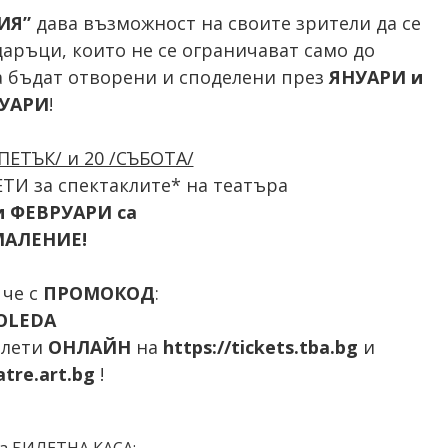
МИЯ”
дава възможност на своите зрители да се
аръци, които не се ограничават само до
да бъдат отворени и споделени през
ЯНУАРИ и
УАРИ
!
/ПЕТЪК/ и 20 /СЪБОТА/
ТИ за спектаклите* на театъра
и ФЕВРУАРИ са
МАЛЕНИЕ!
 че с
ПРОМОКОД
:
OLEDA
илети
ОНЛАЙН
на
https://
tickets.tba.bg
и
atre.art.bg
!