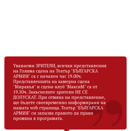
ВЛАДИМИР МАТЕЕВ
ЙОРДАН АЛЕКСИЕВ
Актьор
Актьор, зам.директор
рождена дата
рождена дата
27.10.1995
07.06.1983
Уважаеми ЗРИТЕЛИ, всички представления
на Голяма сцена на Театър "БЪЛГАРСКА
АРМИЯ" са с начален час 19.00ч.
Представленията на камерна сцена
"Миракъл" и сцена-клуб "МаксиМ" са от
19.30ч. Закъснелите зрители НЕ СЕ
ДОПУСКАТ. При отмяна на представление,
ще бъдете своевременно информирани на
нашата web страница. Театър "БЪЛГАРСКА
АРМИЯ" си запазва правото да прави
промяна в програмата.