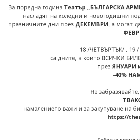
За поредна година
Театър „БЪЛГАРСКА АР
насладят на коледни и новогодишни под
празничните дни през
ДЕКЕМВРИ
, а могат 
ФЕВР
18
/ЧЕТВЪРТЪК/ , 19 
са дните, в които ВСИЧКИ БИЛЕ
през
ЯНУАРИ 
-40% НА
Не забразявайте,
TBAK
намалението важи и за закупуване на б
https://the