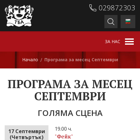
029872303
ЗА НАС
Начало
Програма за месец Септември
/
ПРОГРАМА ЗА МЕСЕЦ
СЕПТЕМВРИ
ГОЛЯМА СЦЕНА
19.00 ч.
17 Септември
"Фейк"
(Четвъртък)