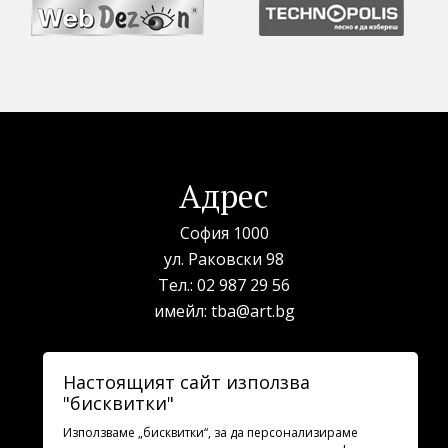
Адрес
София 1000
ул. Раковски 98
Тел.:
02 987 29 56
имейл:
tba@art.bg
Билетна каса
Настоящият сайт използва
"бисквитки"
телефон:
02 987 23 03
рабoтно време: 10:00 - 19:30
Използваме „бисквитки“, за да персонализираме