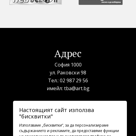
Адрес
София 1000
ул. Раковски 98
Тел.:
02 987 29 56
имейл:
tba@art.bg
Билетна каса
Настоящият сайт използва
"бисквитки"
телефон:
02 987 23 03
рабoтно време: 10:00 - 19:30
Използваме „бисквитки“, за да персонализираме
съдържанието и рекламите, да предоставяме функции