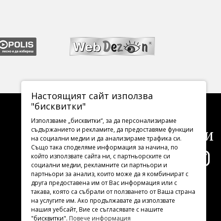
Настоящият сайт използва
"бисквитки"
Използваме „бисквитки“, за да персонализираме
Последвайте ни
съдържанието и рекламите, да предоставяме функции
на социални медии и да анализираме трафика си.
Също така споделяме информация за начина, по
който използвате сайта ни, с партньорските си
социални медии, рекламните си партньори и
партньори за анализ, които може да я комбинират с
друга предоставена им от Вас информация или с
такава, която са събрали от ползването от Ваша страна
на услугите им. Ако продължавате да използвате
нашия уебсайт, Вие се съгласявате с нашите
"бисквитки".
Повече информация