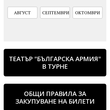
АВГУСТ
СЕПТЕМВРИ
ОКТОМВРИ
ТЕАТЪР "БЪЛГАРСКА АРМИЯ"
В ТУРНЕ
ГЕРГАНА ПЛЕТНЬОВА
ВЛАДИСЛАВ ВИОЛИНОВ
Актьор
Актьор
рождена дата
рождена дата
ОБЩИ ПРАВИЛА ЗА
29.08.1986
13.08.1981
ЗАКУПУВАНЕ НА БИЛЕТИ