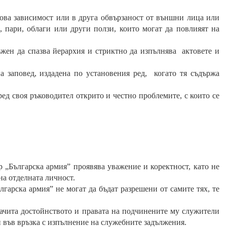
сова зависимост или в друга обвързаност от външни лица или
, пари, облаги или други ползи, които могат да повлияят на
жен да спазва йерархия и стриктно да изпълнява актовете и
а заповед, издадена по установения ред,
когато тя съдържа
ед своя ръководител открито и честно проблемите, с които се
р „Българска армия”
проявява уважение и коректност, като не
на отделната личност.
лгарска армия”
не могат да бъдат разрешени от самите тях, те
 зачита достойнството и правата на подчинените му служители
 във връзка с изпълнение на служебните задължения.