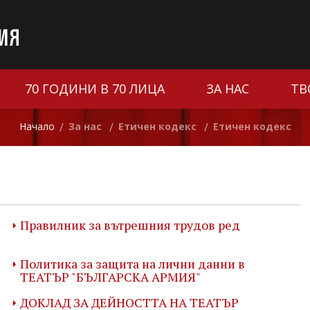
70 ГОДИНИ В 70 ЛИЦА
ЗА НАС
ТВ
Начало
За нас
Етичен кодекс
Етичен кодекс
/
/
/
Правилник за вътрешния трудов ред
Политика за защита на лични данни в
ТЕАТЪР "БЪЛГАРСКА АРМИЯ"
ДОКЛАД ЗА ДЕЙНОСТТА НА ТЕАТЪР