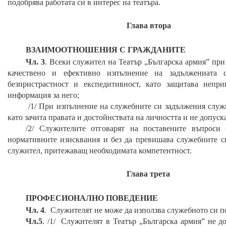
подобрява работата си в интерес на
театъра
.
Глава втора
ВЗАИМООТНОШЕНИЯ С ГРАЖДАНИТЕ
Чл. 3
. Всеки служител на
Театър „Българска армия”
при 
качествено и ефективно изпълнение на задължениата си
безпристрастност и експедитивност, като защитава непри
информация за него;
/1/ При изпълнение на служебните си задължения служи
като зачита правата и достойнствата на личността и не допуск
/2/ Служителите отговарят на поставените въпроси 
нормативните изисквания и без да превишава служебните с
служител, притежаващ необходимата компетентност.
Глава трета
ПРОФЕСИОНАЛНО ПОВЕДЕНИЕ
Чл. 4
. Служителят не може да използва служебното си п
Чл.5
. /1/ Служителят в
Театър „Българска армия”
не до