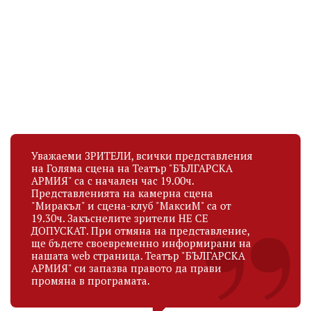
МИЛЕН МИЛАНОВ
АНТОАНЕТА ДОБРЕВА –
НЕТИ
Актьор
Актьор
рождена дата
рождена дата
15.09.1950
14.09.1975
Уважаеми ЗРИТЕЛИ, всички представления
на Голяма сцена на Театър "БЪЛГАРСКА
АРМИЯ" са с начален час 19.00ч.
Представленията на камерна сцена
"Миракъл" и сцена-клуб "МаксиМ" са от
19.30ч. Закъснелите зрители НЕ СЕ
ДОПУСКАТ. При отмяна на представление,
ще бъдете своевременно информирани на
нашата web страница. Театър "БЪЛГАРСКА
АРМИЯ" си запазва правото да прави
промяна в програмата.