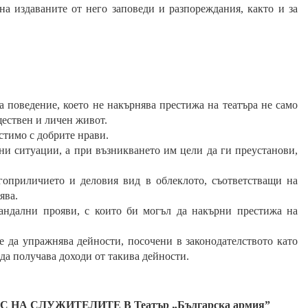
на издаваните от него заповеди и разпореждания, както и за
а поведение, което не накърнява престижа на
театъра
не само
ществен и личен живот.
стимо с добрите нрави.
тни ситуации, а при възникването им цели да ги преустанови,
гоприличието и деловия вид в облеклото, съответстващи на
ява.
кандални прояви, с които би могъл да накърни престижа на
 да упражнява дейности, посочени в законодателството като
да получава доходи от такива дейности.
А СЛУЖИТЕЛИТЕ В Театър „Българска армия”