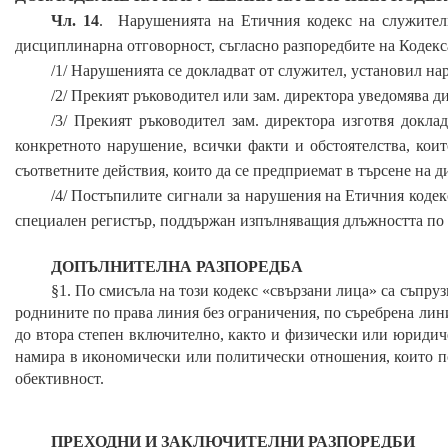
Чл. 14
. Нарушенията
на
Етичния кодекс на служители
дисциплинарна отговорност, съгласно разпоредбите на Кодекса
/1/ Нарушенията се докладват от служител, установил н
/2/ Прекият ръководител
или зам. директора
уведомява д
/3/ Прекият ръководител
зам. директора
изготвя докла
конкретното нарушение, всички факти и обстоятелства, коит
съответните действия, които да се предприемат в търсене на 
/4/ Постъпилите сигнали за нарушения на Етичния кодекс
специален регистър, поддържан
изпълняващия длъжността
по 
ДОПЪЛНИТЕЛНА РАЗПОРЕДБА
§1. По смисъла на този кодекс «свързани лица» са съпруз
роднините по права линия без ограничения, по съребрена лин
до втора степен включително, както и физически или юридич
намира в икономически или политически отношения, които по
обективност.
ПРЕХОДНИ И ЗАКЛЮЧИТЕЛНИ РАЗПОРЕДБИ