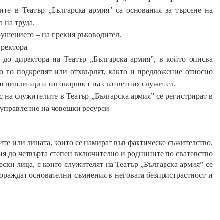
те в Театър „Българска армия” са основания за търсене на
 на труда.
арушението – на прекия ръководител
.
иректора
.
д до
д
иректора на Театър „Българска армия”, в който описва
о го подкрепят или отхвърлят, както и предложение относно
дисциплинарна отговорност на съответния служител.
 на служителите в Театър „Българска армия” се регистрират в
управление на човешки ресурси.
ите или лицата, които се намират във фактическо съжителство,
ия до четвърта степен включително и роднините по сватовство
ески лица, с които служителят на
Театър „Българска армия”
се
раждат основателни съмнения в неговата безпристрастност и