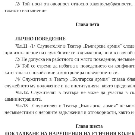
/2/ Той носи отговорност относно законосъобразността 
тяхното изпълнение.
Глава
пета
ЛИЧНО ПОВЕДЕНИЕ
Чл.11
. /1/
Служителят в Театър „Българска армия” следв
при изпълнение на служебните си задължения, но и в своя об
/2/ Не допуска на работното си място поведение, несъвме
/3/ Той се стреми да избягва в поведението си конфлик
като запази спокойствие и контролира поведението си.
/4/ Служителят в
Театър „Българска армия”
спазва бла
служебното му положение и на институцията, която представл
Чл.12
. Служителят в театъра не може да участва в с
администрацията.
Чл.13
. Служителят в
Театър „Българска армия”
не може
несъвместими с неговите задължения и отговорности, както и 
Глава
шеста
ДОКЛАДВАНЕ НА НАРУШЕНИЯ НА ЕТИЧНИЯ КОДЕКС Н