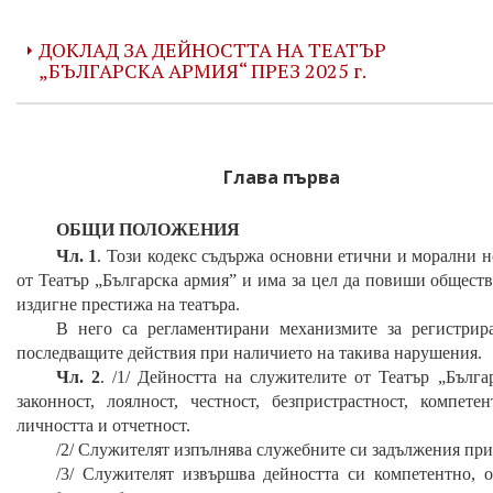
ДОКЛАД ЗА ДЕЙНОСТТА НА ТЕАТЪР
„БЪЛГАРСКА АРМИЯ“ ПРЕЗ 2025 г.
Глава първа
ОБЩИ ПОЛОЖЕНИЯ
Чл. 1
. Този кодекс съдържа основни етични и морални н
от Театър „Българска армия” и
има за цел да повиши обществ
издигне престижа на
театъра
.
В него са регламентирани механизмите
за регистрир
последващите действия при наличието на такива нарушения.
Чл. 2
. /1/ Дейността на служителите от
Театър „Бълга
законност, лоялност, честност, безпристрастност, компете
личността и отчетност.
/2/ Служителят изпълнява служебните си задължения при 
/3/ Служителят извършва дейността си компетентно, о