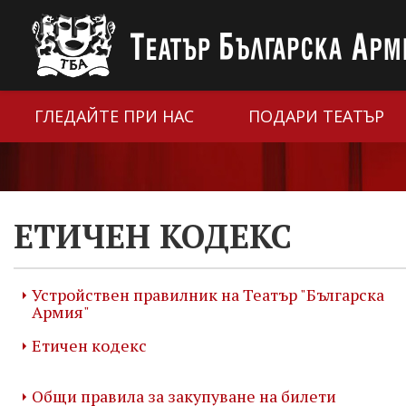
ГЛЕДАЙТЕ ПРИ НАС
ПОДАРИ ТЕАТЪР
ЕТИЧЕН КОДЕКС
Устройствен правилник на Театър "Българска
Армия"
Етичен кодекс
Общи правила за закупуване на билети