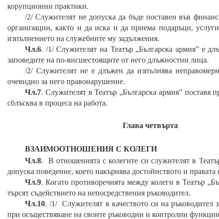
корупционни практики.
/2/ Служителят не допуска да бъде поставен във финан
организации, както и да иска и да приема подаръци, услуги
изпълнението на служебните му задължения.
Чл.6
. /1/ Служителят на
Театър „Българска армия”
е длъ
заповедите на по-висшестоящите от него длъжностни лица.
/2/ Служителят не е длъжен да изпълнява неправомерн
очевидно за него правонарушение.
Чл.7
. Служителят в
Театър „Българска армия”
поставя пр
сблъсква в процеса на работа.
Глава
четвърта
ВЗАИМООТНОШЕНИЯ С КОЛЕГИ
Чл.8
. В отношенията с колегите си служителят в
Театъ
допуска поведение, което накърнява достойнството и правата 
Чл.9
. Когато противоречията между колеги в
Театър „Бъ
търсят съдействието на непосредствения ръководител.
Чл.10
. /1/ Служителят в качеството си на ръководител
при осъществяване на своите ръководни и контролни функции