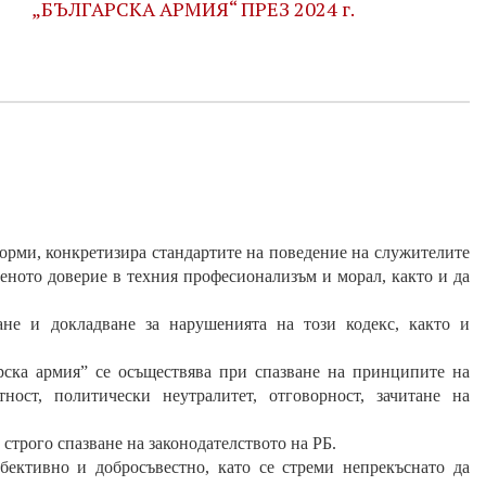
„БЪЛГАРСКА АРМИЯ“ ПРЕЗ 2024 г.
орми, конкретизира стандартите на поведение на служителите
еното доверие в техния професионализъм и морал, както и да
ане и докладване за нарушенията на този кодекс, както и
рска армия”
се осъществява при спазване на принципите на
нтност, политически неутралитет, отговорност, зачитане на
строго спазване на законодателството на РБ.
бективно и добросъвестно, като се стреми непрекъснато да