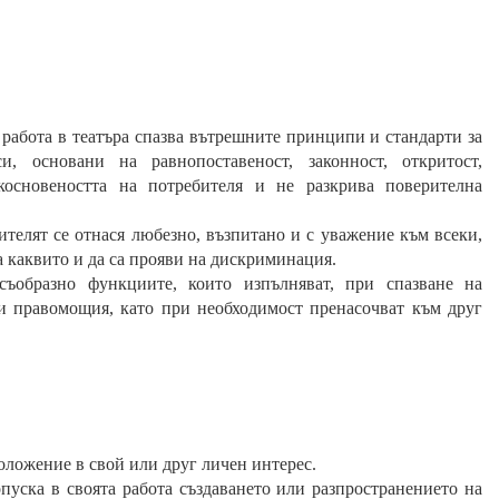
работа в театъра спазва вътрешните принципи и стандарти за
, основани на равнопоставеност, законност, откритост,
косновеността на потребителя и не разкрива поверителна
телят се отнася любезно, възпитано и с уважение към всеки,
а каквито и да са прояви на дискриминация.
съобразно функциите, които изпълняват, при спазване на
и правомощия, като при необходимост пренасочват към друг
оложение в свой или друг личен интерес.
пуска в своята работа създаването или разпространението на