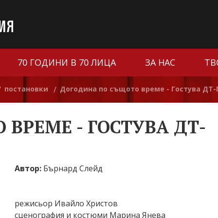
70 ГОДИНИ В 70 ЛИЦА
ЗА НАС
ТВ
постановки
Догодина по същото време - Гостува ДТ
/
/
ВРЕМЕ - ГОСТУВА ДТ-
Автор:
Бърнард Слейд
режисьор Ивайло Христов
сценография и костюми Марина Янева