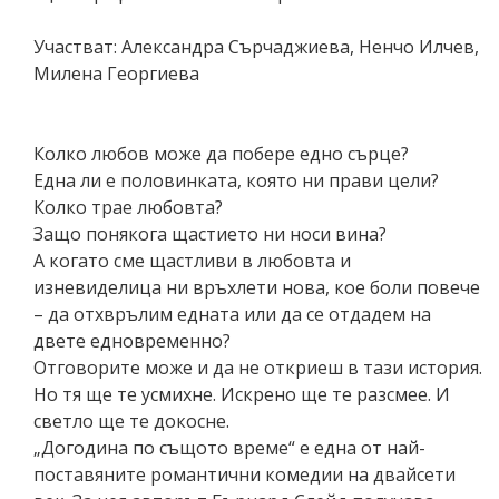
Участват: Александра Сърчаджиева, Ненчо Илчев,
Милена Георгиева
Колко любов може да побере едно сърце?
Една ли е половинката, която ни прави цели?
Колко трае любовта?
Защо понякога щастието ни носи вина?
А когато сме щастливи в любовта и
изневиделица ни връхлети нова, кое боли повече
– да отхврълим едната или да се отдадем на
двете едновременно?
Отговорите може и да не откриеш в тази история.
Но тя ще те усмихне. Искрено ще те разсмее. И
светло ще те докосне.
„Догодина по същото време“ е една от най-
поставяните романтични комедии на двайсети