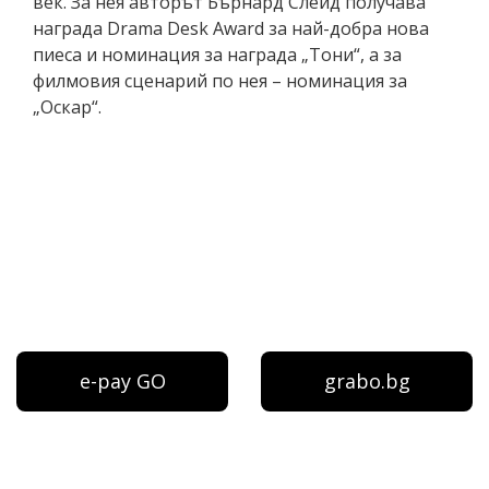
век. За нея авторът Бърнард Слейд получава
награда Drama Desk Award за най-добра нова
пиеса и номинация за награда „Тони“, а за
филмовия сценарий по нея – номинация за
„Оскар“.
e-pay GO
grabo.bg