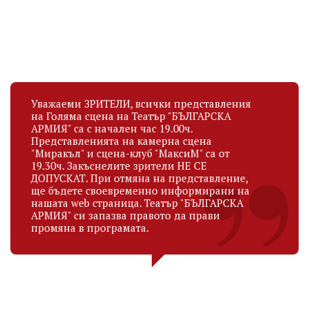
27.03.1997
14.09.1975
Уважаеми ЗРИТЕЛИ, всички представления
на Голяма сцена на Театър "БЪЛГАРСКА
АРМИЯ" са с начален час 19.00ч.
Представленията на камерна сцена
"Миракъл" и сцена-клуб "МаксиМ" са от
19.30ч. Закъснелите зрители НЕ СЕ
ДОПУСКАТ. При отмяна на представление,
ще бъдете своевременно информирани на
нашата web страница. Театър "БЪЛГАРСКА
АРМИЯ" си запазва правото да прави
промяна в програмата.