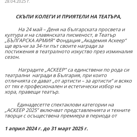
28.04.2025 г.
СКЪПИ КОЛЕГИ И ПРИЯТЕЛИ НА ТЕАТЪРА,
На 24 май – Деня на българската просвета и
култура и на славянската писменост, в Театър
„БЪЛГАРСКА АРМИЯ“ Фондация „Академия Аскеер“
ще връчи за 34-ти път своите награди за
постижения в театралното изкуство през изминалия
сезон.
Наградите „АСКЕЕР” са единствени по рода си
театрални
награди в България, при които
отличията се дават „от артисти – за артисти“ и всяко
от тях е професионален и естетически избор на
хора, правещи театър.
Единадесетте спектаклови категории на
„АСКЕЕР 2025” включват представленията и техните
творци с осъществена премиера в периода от
1 април 2024 г. до 31 март 2025 г.