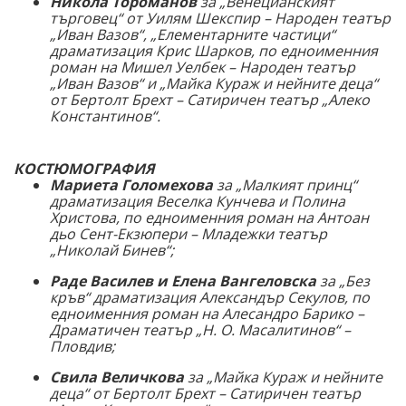
Никола Тороманов
за „Венецианският
търговец“ от Уилям Шекспир – Народен театър
„Иван Вазов“, „Елементарните частици“
драматизация Крис Шарков, по едноименния
роман на Мишел Уелбек – Народен театър
„Иван Вазов“ и „Майка Кураж и нейните деца“
от Бертолт Брехт – Сатиричен театър „Алеко
Константинов“.
КОСТЮМОГРАФИЯ
Мариета Голомехова
за „Малкият принц“
драматизация Веселка Кунчева и Полина
Христова, по едноименния роман на Антоан
дьо Сент-Екзюпери – Младежки театър
„Николай Бинев“;
Раде Василев и Елена Вангеловска
за „Без
кръв“ драматизация Александър Секулов, по
едноименния роман на Алесандро Барико –
Драматичен театър
„Н. О. Масалитинов“ –
Пловдив;
Свила Величкова
за „Майка Кураж и нейните
деца“ от Бертолт Брехт – Сатиричен театър