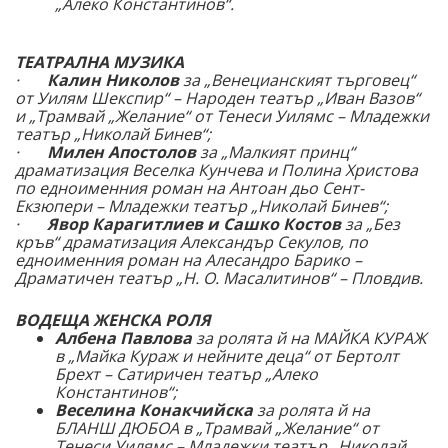
„Алеко Константинов“.
ТЕАТРАЛНА МУЗИКА
·
Калин Николов
за „Венецианският търговец“
от Уилям Шекспир“ – Народен театър „Иван Вазов“
и „Трамвай „Желание“ от Тенеси Уилямс – Младежки
театър „Николай Бинев“;
·
Милен Апостолов
за „Малкият принц“
драматизация Веселка Кунчева и Полина Христова
по едноименния роман на Антоан дьо Сент-
Екзюпери – Младежки театър „Николай Бинев“;
·
Явор Карагитлиев
и Сашко Костов
за „Без
кръв“ драматизация Александър Секулов, по
едноименния роман на Алесандро Барико –
Драматичен театър
„Н. О. Масалитинов“ – Пловдив.
ВОДЕЩА ЖЕНСКА РОЛЯ
Албена Павлова
за ролята й на МАЙКА КУРАЖ
в „Майка Кураж и нейните деца“ от Бертолт
Брехт – Сатиричен театър „Алеко
Константинов“;
Веселина Конакчийска
за ролята й на
БЛАНШ ДЮБОА в „Трамвай „Желание“ от
Тенеси Уилямс – Младежки театър „Николай