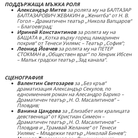
ПОДДЪРЖАЩА МЪЖКА РОЛЯ
Александър Митев
за ролята му на БАЛТАЗАР
БАЛТАЗАРОВИЧ ЖЕВАКИН в „Женитба“ от Н. В.
Гогол – Драматичен театър „Никола Вапцаров“
– Благоевград;
Ириней Константинов
за ролята му на
БАЩАТА в „Котка върху горещ ламаринен
покрив“ от Тенеси Уилямс – Театър „София“;
Леонид Йовчев
за ролята му на ПЕТЕР
СТОКМАН в „Обществен враг“ по Хенрик Ибсен
– Малък градски театър „Зад канала“.
СЦЕНОГРАФИЯ
Валентин Светозарев
за „Без кръв“
драматизация Александър Секулов, по
едноименния роман на Алесандро Барико –
Драматичен театър „Н. О. Масалитинов“ –
Пловдив;
Ванина Цандева
за „Елизабет или кралицата
девственица“ от Кристиан Симеон –
Драматичен театър „Н. О. Масалитинов“ –
Пловдив и „Трамвай Желание“ от Тенеси
Уилямс – Младежки театър „Николай Бинев“;