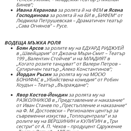
Бинев“;
Ивана Керанова
за ролята й на ФЕМ
и
Ясена
Господинова
за ролята й на БИ в „БИФЕМ“ от
Людмила Петрушевская – Драматичен театър
„Сава Огнянов“ – Русе.
ВОДЕЩА МЪЖКА РОЛЯ
Боян Арсов
за ролите му на ЕДУАРД РИДЖУЕЙ
в „Швейцария“ от Джоана Мъри-Смит – Театър
199 „Валентин Стойчев“ и на МЛАДИЯТ в
„Когато розите танцуват“ от Валери Петров –
Сатиричен театър „Алеко Константинов“;
Йордан Ръсин
за ролята му на МОСЮ
БОНИФАС в „Убийствена комедия“ от Робин
Хоудън – Театър „Възраждане“;
Явор Костов-Йондин
за ролята му на
РАЗКОЛНИКОВ в „Представление и наказание“
от Иван Станев по „Престъпление и наказание“
на Ф. М. Достоевски – Регионален център за
съвременни изкуства „Топлоцентрала“ и за
ролите му на ВЕРШИНИН и КУЛИГИН в „Три
сестри“ от А. П. Чехов – продуцент Сдружение