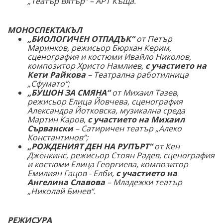
„Театър Вятър“ – АРТ Къща.
МОНОСПЕКТАКЪЛ
„БИОЛОГИЧЕН ОТПАДЪК“
от Петър
Маринков, режисьор Бюрхан Керим,
сценография и костюми Ивайло Николов,
композитор Христо Намлиев,
с участието на
Кети Райкова
– Театрална работилница
„Сфумато“;
„БУШОН ЗА СМЯНА“
от Михаил Тазев,
режисьор Елица Йовчева, сценография
Александра Йотковска, музикална среда
Мартин Каров,
с участието на Михаил
Сървански
– Сатиричен театър „Алеко
Константинов“;
„РОЖДЕНИЯТ ДЕН НА РУПЪРТ“
от Кен
Дженкинс, режисьор Стоян Радев, сценография
и костюми Елица Георгиева, композитор
Емилиян Гацов - Елби,
с участието на
Ангелина Славова
– Младежки театър
„Николай Бинев“.
РЕЖИСУРА