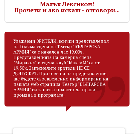
Малък Лексикон!
Прочети и ако искаш - отговори...
Уважаеми ЗРИТЕЛИ, всички представления
на Голяма сцена на Театър "БЪЛГАРСКА
АРМИЯ" са с начален час 19.00ч.
Представленията на камерна сцена
"Миракъл" и сцена-клуб "МаксиМ" са от
19.30ч. Закъснелите зрители НЕ СЕ
ДОПУСКАТ. При отмяна на представление,
ще бъдете своевременно информирани на
нашата web страница. Театър "БЪЛГАРСКА
АРМИЯ" си запазва правото да прави
промяна в програмата.