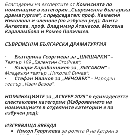
Благодарим на експертите от
Комисията по
номинации в категория „Съвременна българска
драматургия“, с председател: проф. Камелия
Николова и членове (по азбучен ред): Анита
Ангелова, проф. Владимир Атанасов, Меглена
Караламбова и Ромео Попилиев.
СЪВРЕМЕННА БЪЛГАРСКА ДРАМАТУРГИЯ
·
Екатерина Георгиева за „ШИШАРКИ“ –
Театър 199 „Валентин Стойчев“;
·
Захари Карабашлиев за „ЛИСАБОН“ –
Младежки театър „Николай Бинев“
;
·
Стефан Иванов за „НЕЧОВЕК“ –
Народен
театър „Иван Вазов“.
НОМИНАЦИИТЕ за „АСКЕЕР 2025“ в единадесетте
спектаклови категории (Изброяването на
номинациите в отделните категории е по
азбучен ред):
ИЗГРЯВАЩА ЗВЕЗДА
Никол Георгиева
за ролята й на Катрин в