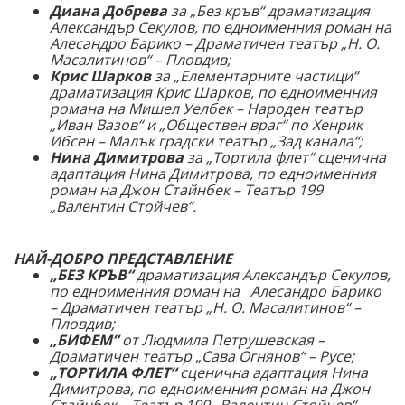
Диана Добрева
за „Без кръв
“ драматизация
Александър Секулов
,
по едноименния роман на
Алесандро Барико – Драматичен театър „Н. О.
Масалитинов
“
– Пловдив
;
Крис Шарков
за „Елементарните частици“
драматизация Крис Шарков, по едноименния
романа на Мишел Уелбек – Народен театър
„Иван Вазов“ и „Обществен враг“ по Хенрик
Ибсен – Малък градски театър „Зад канала“;
Нина Димитрова
за „Тортила флет“ сценична
адаптация Нина Димитрова, по едноименния
роман на Джон Стайнбек – Театър 199
„Валентин Стойчев“.
НАЙ-ДОБРО ПРЕДСТАВЛЕНИЕ
„БЕЗ КРЪВ“
драматизация Александър Секулов,
по едноименния роман на
Алесандро Барико
– Драматичен театър „Н. О. Масалитинов“ –
Пловдив;
„БИФЕМ“
от Людмила Петрушевская –
Драматичен театър „Сава Огнянов“ – Русе;
„ТОРТИЛА ФЛЕТ“
сценична адаптация Нина
Димитрова, по едноименния роман на Джон