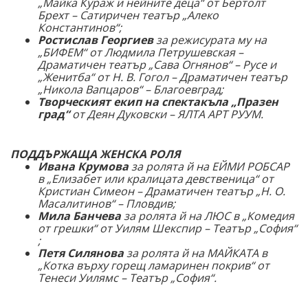
„Майка Кураж и нейните деца“ от Бертолт
Брехт – Сатиричен театър „Алеко
Константинов“
;
Ростислав Георгиев
за режисурата му на
„БИФЕМ“ от Людмила Петрушевская –
Драматичен театър „Сава Огнянов“ – Русе
и
„Женитба“ от Н. В. Гогол – Драматичен театър
„Никола Вапцаров“
–
Благоевград
;
Творческият екип на спектакъла „Празен
град“
от Деян Дуковски – ЯЛТА АРТ РУУМ.
ПОДДЪРЖАЩА ЖЕНСКА РОЛЯ
Ивана Крумова
за ролята й на ЕЙМИ РОБСАР
в „Елизабет или кралицата девственица“ от
Кристиан Симеон – Драматичен театър „Н. О.
Масалитинов“ – Пловдив;
Мила Банчева
за ролята й на ЛЮС в „Комедия
от грешки“ от Уилям Шекспир – Театър „София“
;
Петя Силянова
за ролята й на МАЙКАТА в
„Котка върху горещ ламаринен покрив“ от
Тенеси Уилямс – Театър „София“.