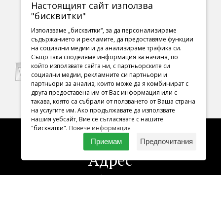
Настоящият сайт използва
"бисквитки"
ПАРТНЬОРИ
Използваме „бисквитки“, за да персонализираме
съдържанието и рекламите, да предоставяме функции
на социални медии и да анализираме трафика си.
Също така споделяме информация за начина, по
който използвате сайта ни, с партньорските си
социални медии, рекламните си партньори и
партньори за анализ, които може да я комбинират с
друга предоставена им от Вас информация или с
такава, която са събрали от ползването от Ваша страна
на услугите им. Ако продължавате да използвате
нашия уебсайт, Вие се съгласявате с нашите
"бисквитки".
Повече информация
Приемам
Предпочитания
Адрес
София 1000
ул. Раковски 98
Тел.:
02 987 29 56
имейл:
tba@art.bg