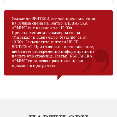
Уважаеми ЗРИТЕЛИ, всички представления
на Голяма сцена на Театър "БЪЛГАРСКА
АРМИЯ" са с начален час 19.00ч.
Представленията на камерна сцена
"Миракъл" и сцена-клуб "МаксиМ" са от
19.30ч. Закъснелите зрители НЕ СЕ
ДОПУСКАТ. При отмяна на представление,
ще бъдете своевременно информирани на
нашата web страница. Театър "БЪЛГАРСКА
АРМИЯ" си запазва правото да прави
промяна в програмата.