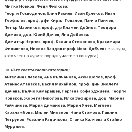
Митко Новков, Федя Филкова;
Георги Господинов, Елин Рахнев, Иван Кулеков, Иван
Теофилов, проф. дфн Кирил Топалов, Панчо Панчев,
Петър Маринков, проф. д-р Пламен Дойнов, Теодора
Димова, доц. Юрий Дачев, Яна Добрева;
Димитър Чернев, проф. Калина Стефанова, Красимира
Филиппова, Никола Вандов
(
проф. Иван Добчев
не гласува,
като член на журито поради участие в конкурса.)
За
10
-те спектаклови категории:
Ангелина Славова, Ана Вълчанова, Асен Шопов, проф.
Атанас Атанасов, Васил Михайлов, проф. дин Виолета
Дечева, Вълчо Камарашев, Гергана Кофарджиева, Георги
Новаков, Жорета Николова, Илка Зафирова, доц. Марина
Райчинова, Мария Диманова, Марин Янев, Меглена
Караламбова, Милен Миланов, Нина Стамова, Павлин
Петрунов, Розалия Радичкова, Станка Калчева и Стайко
Мурджев.