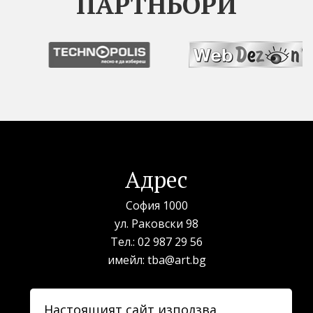
ПАРТНЬОРИ
Адрес
София 1000
ул. Раковски 98
Тел.:
02 987 29 56
имейл:
tba@art.bg
Билетна каса
Настоящият сайт използва