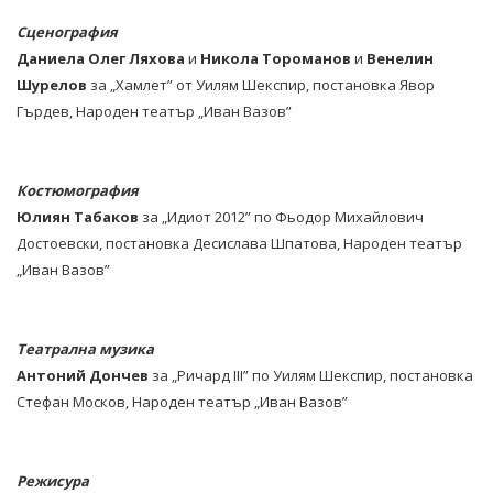
Сценография
Даниела Олег Ляхова
и
Никола Тороманов
и
Венелин
Шурелов
за „Хамлет” от Уилям Шекспир, постановка Явор
Гърдев, Народен театър „Иван Вазов”
Костюмография
Юлиян Табаков
за „Идиот 2012” по Фьодор Михайлович
Достоевски, постановка Десислава Шпатова, Народен театър
„Иван Вазов”
Театрална музика
Антоний Дончев
за „Ричард ІІІ” по Уилям Шекспир, постановка
Стефан Москов, Народен театър „Иван Вазов”
Режисура