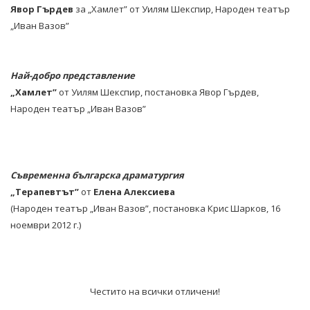
Явор Гърдев
за „Хамлет” от Уилям Шекспир, Народен театър
„Иван Вазов”
Най-добро представление
„Хамлет”
от Уилям Шекспир, постановка Явор Гърдев,
Народен театър „Иван Вазов”
Съвременна българска драматургия
„Терапевтът”
от
Елена Алексиева
(Народен театър „Иван Вазов”, постановка Крис Шарков, 16
ноември 2012 г.)
Честито на всички отличени!