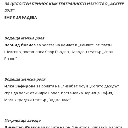
ЗА ЦЯЛОСТЕН ПРИНОС КЪМ ТЕАТРАЛНОТО ИЗКУСТВО
„АСКЕЕР
2013”
ЕМИЛИЯ РАДЕВА
Водеща мъжка роля
Леонид Йовчев
за ролята на Хамлет в „Хамлет” от Уилям
Шекспир, постановка Явор Гърдев, Народен театър „Иван
Вазов”
Водеща женска роля
Илка Зафирова
за ролята на Елизабет Лоу в „Когато дъждът
спря да вали” от Андрю Бовел, постановка Зорница София,
Малък градски театър „Зад канала”
Изгряваща звезда
Димитър Живков
за ролите на г-н Димитров, Здравко, Бабата,