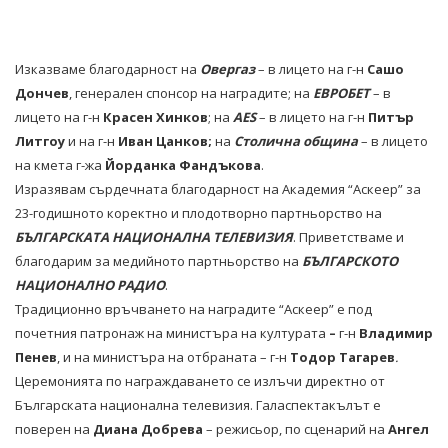
Изказваме благодарност на
Овергаз
– в лицето на г-н
Сашо
Дончев
, генерален спонсор на наградите; на
ЕВРОБЕТ
– в
лицето на г-н
Красен Хинков
; на
AES
– в лицето на г-н
Питър
Литгоу
и на г-н
Иван Цанков;
на
Столична община
– в лицето
на кмета г-жа
Йорданка Фандъкова
.
Изразявам сърдечната благодарност на Академия “Аскеер” за
23-годишното коректно и плодотворно партньорство на
БЪЛГАРСКАТА НАЦИОНАЛНА ТЕЛЕВИЗИЯ
. Приветстваме и
благодарим за медийното партньорство на
БЪЛГАРСКОТО
НАЦИОНАЛНО РАДИО
.
Традиционно връчването на наградите “Аскеер” е под
почетния патронаж на министъра на културата
–
г-н
Владимир
Пенев
, и на министъра на отбраната – г-н
Тодор Тагарев
.
Церемонията по награждаването се излъчи директно от
Българската национална телевизия. Галаспектакълът е
поверен на
Диана Добрева
– режисьор, по сценарий на
Ангел