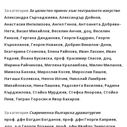
За категория
За цялостен принос към театралното изкуство
:
Александра Сърчаджиева, Александър Дойнов,
Анастасия Ингилизова, Ангел Генов, Антоанета Добрева–
Нети, Васил Михайлов, Веселин Анчев, доц. Веселин
Ранков, Гергана Данданова, Георги Кадурин, Георги
Къркеланов, Георги Новаков, Добрин Векилов–Дони,
Екатерина Стоянова, Елена Райнова, Иван Ласкин, Иван
Радоев, Йоана Буковска, проф. Красимир Спасов, доц.
Марина Райчинова, Меглена Краламбова, Милен Миланов,
Мимоза Базова, Мирослав Косев, Мирослав Пашов,
Наташа Колевска, Ненчо Илчев, Николай Ламбрев-
Михайловски, Нина Пашова, Радосвета Василева, Радина
Кърджилова, Стайко Мурджев, Стефка Янорова, Стойко
Пеев, Тигран Торосян и Явор Бахаров.
За категория
Съвременна българска драматургия
:
проф. дфн Богдан Богданов, проф. дфн Георги Каприев,
доц. д-р Георги Лозанов, проф. дфн Ивайло Знеполски,