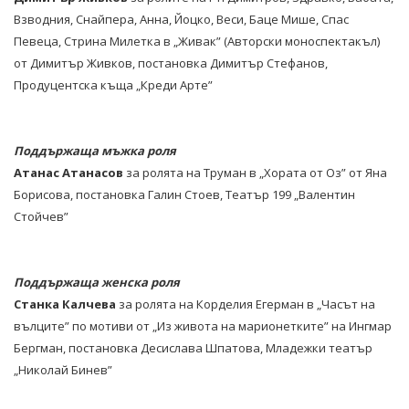
Взводния, Снайпера, Анна, Йоцко, Веси, Баце Мише, Спас
Певеца, Стрина Милетка в „Живак” (Авторски моноспектакъл)
от Димитър Живков, постановка Димитър Стефанов,
Продуцентска къща „Креди Арте”
Поддържаща мъжка роля
Атанас Атанасов
за ролята на Труман в „Хората от Оз” от Яна
Борисова, постановка Галин Стоев, Театър 199 „Валентин
Стойчев”
Поддържаща женска роля
Станка Калчева
за ролята на Корделия Егерман в „Часът на
вълците” по мотиви от „Из живота на марионетките” на Ингмар
Бергман, постановка Десислава Шпатова, Младежки театър
„Николай Бинев”