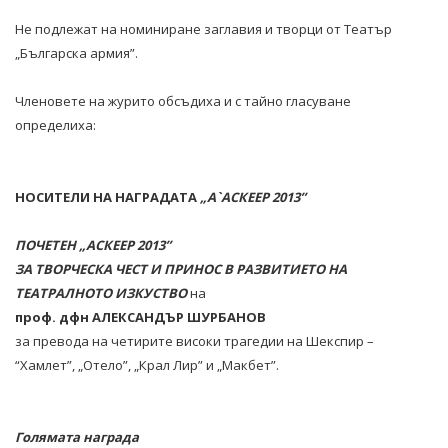
Не подлежат на номиниране заглавия и творци от Театър
„Българска армия”.
Членовете на журито обсъдиха и с тайно гласуване
определиха:
НОСИТЕЛИ НА НАГРАДАТА
„А`АСКЕЕР 201
3”
ПОЧЕТЕН „АСКЕЕР 2013”
ЗА ТВОРЧЕСКА ЧЕСТ И ПРИНОС В РАЗВИТИЕТО НА
ТЕАТРАЛНОТО ИЗКУСТВО
на
проф. дфн АЛЕКСАНДЪР ШУРБАНОВ
за превода на четирите високи трагедии на Шекспир –
“Хамлет”, „Отело”, „Крал Лир” и „Макбет”.
Голямата награда