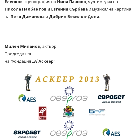
Еленков
,
сценография на
Нина Пашова
, мултимедия на
Никола Налбантов и Евгения Сърбева
и музикална картина
на
Петя Диманова
и
Добрин Векилов-Дони
.
Милен Миланов,
актьор
Председател
на Фондация
„А`Аскеер”