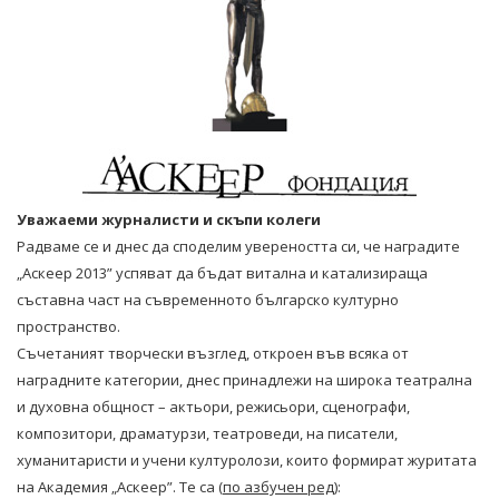
Уважаеми журналисти и скъпи колеги
Радваме се и днес да споделим увереността си, че наградите
„Аскеер 2013” успяват да бъдат витална и катализираща
съставна част на съвременното българско културно
пространство.
Съчетаният творчески възглед, откроен във всяка от
наградните категории, днес принадлежи на широка театрална
и духовна общност – актьори, режисьори, сценографи,
композитори, драматурзи, театроведи, на писатели,
хуманитаристи и учени културолози, които формират журитата
на Академия „Аскеер”. Те са (
по азбучен ред
):