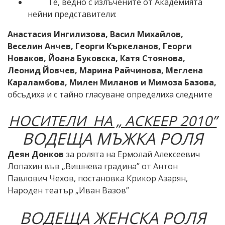
Те, ведно с излъчените от Академията
нейни представители:
Анастасия Ингилизова, Васил Михайлов,
Веселин Анчев, Георги Къркеланов, Георги
Новаков, Йоана Буковска, Катя Стоянова,
Леонид Йовчев, Марина Райчинова, Меглена
Караламбова, Милен Миланов
и Мимоза Базова,
обсъдиха и с тайно гласуване определиха следните
НОСИТЕЛИ НА „ АСКЕЕР 2010”
ВОДЕЩА МЪЖКА РОЛЯ
Деян Донков
за ролята на Ермолай Алексеевич
Лопахин във „Вишнева градина” от Антон
Павлович Чехов, постановка Крикор Азарян,
Народен театър „Иван Вазов”
ВОДЕЩА ЖЕНСКА РОЛЯ