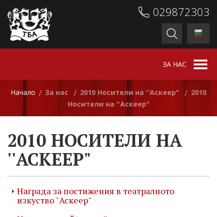
029872303
ЗА НАС
Начало
За нас
2010 Носители на ''Аскеер"
2010
/
/
/
Носители на ''Аскеер"
2010 НОСИТЕЛИ НА
''АСКЕЕР"
Награда за постижения в театралното
изкуство "Аскеер"