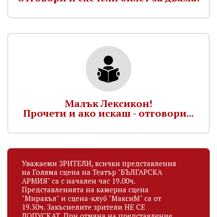
Малък Лексикон!
Прочети и ако искаш - отговори...
Уважаеми ЗРИТЕЛИ, всички представления
на Голяма сцена на Театър "БЪЛГАРСКА
АРМИЯ" са с начален час 19.00ч.
Представленията на камерна сцена
"Миракъл" и сцена-клуб "МаксиМ" са от
19.30ч. Закъснелите зрители НЕ СЕ
ДОПУСКАТ. При отмяна на представление,