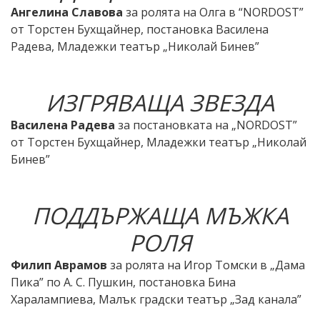
Ангелина Славова
за ролята на Олга в “NORDOST”
от Торстен Бухщайнер, постановка Василена
Радева, Младежки театър „Николай Бинев”
ИЗГРЯВАЩА ЗВЕЗДА
Василена Радева
за постановката на „NORDOST”
от Торстен Бухщайнер, Младежки театър „Николай
Бинев”
ПОДДЪРЖАЩА МЪЖКА
РОЛЯ
Филип Аврамов
за ролята на Игор Томски в „Дама
Пика” по А. С. Пушкин, постановка Бина
Харалампиева, Малък градски театър „Зад канала”