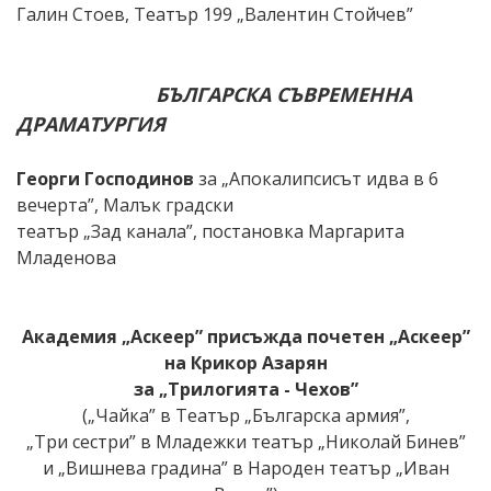
Галин Стоев, Театър 199 „Валентин Стойчев”
БЪЛГАРСКА СЪВРЕМЕННА
ДРАМАТУРГИЯ
Георги Господинов
за „Апокалипсисът идва в 6
вечерта”, Малък градски
театър „Зад канала”, постановка Маргарита
Младенова
Академия „Аскеер” присъжда почетен „Аскеер”
на
Крикор Азарян
за „Трилогията - Чехов”
(„Чайка” в Театър „Българска армия”,
„Три сестри” в Младежки театър „Николай Бинев”
и „Вишнева градина” в Народен театър „Иван