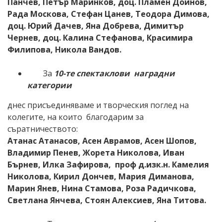
Панчев, Петър Маринков, доц. Пламен Дойнов,
Рада Москова, Стефан Цанев, Теодора Димова,
доц. Юрий Дачев, Яна Добрева
,
Димитър
Чернев, доц. Калина Стефанова, Красимира
Филипова
,
Никола Вандов
.
За
10
-те
спектаклови наградни
категории
днес присъединяваме и творческия поглед на
колегите, на които благодарим за
съратничеството:
Атанас Атанасов, Асен Аврамов, Асен Шопов,
Влад
имир
Пенев, Жорета Николова, Иван
Бърнев, Илка Зафирова,
проф д.изк.н.
Камелия
Николова, Кирил Дончев, Мария Диманова,
Марин Янев, Нина Стамова, Роза Радичкова,
Светлана Янчева, Стоян Алексиев, Яна Титова
.