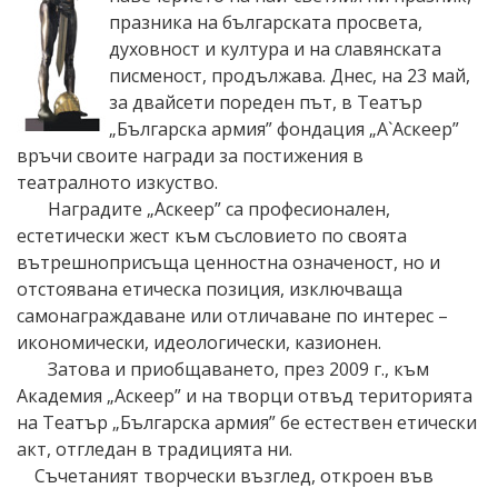
празника на българската просвета,
духовност и култура и на славянската
писменост, продължава. Днес, на 23 май,
за двайсети пореден път, в Театър
„Българска армия” фондация „А`Аскеер”
връчи своите награди за постижения в
театралното изкуство.
Наградите „Аскеер” са професионален,
естетически жест към съсловието по своята
вътрешноприсъща ценностна означеност, но и
отстоявана етическа позиция, изключваща
самонаграждаване или отличаване по интерес –
икономически, идеологически, казионен.
Затова и приобщаването, през 2009 г., към
Академия „Аскеер” и на творци отвъд територията
на Театър „Българска армия” бе естествен етически
акт, отгледан в традицията ни.
Съчетаният творчески възглед, откроен във