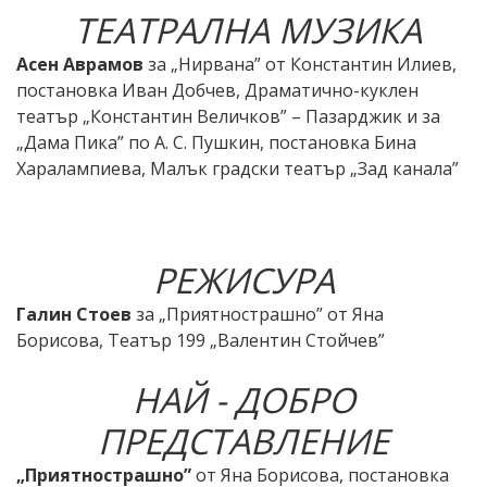
ТЕАТРАЛНА МУЗИКА
Асен Аврамов
за „Нирвана” от Константин Илиев,
постановка Иван Добчев, Драматично-куклен
театър „Константин Величков” – Пазарджик и за
„Дама Пика” по А. С. Пушкин, постановка Бина
Харалампиева, Малък градски театър „Зад канала”
РЕЖИСУРА
Галин Стоев
за „Приятнострашно” от Яна
Борисова, Театър 199 „Валентин Стойчев”
НАЙ - ДОБРО
ПРЕДСТАВЛЕНИЕ
„Приятнострашно”
от Яна Борисова, постановка