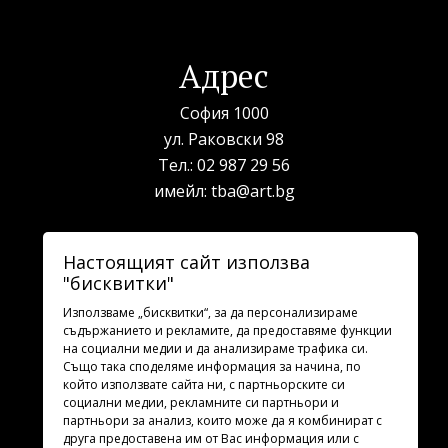
Адрес
София 1000
ул. Раковски 98
Тел.:
02 987 29 56
имейл:
tba@art.bg
Билетна каса
Настоящият сайт използва
"бисквитки"
телефон:
02 987 23 03
рабoтно време: 10:00 - 19:30
Използваме „бисквитки“, за да персонализираме
съдържанието и рекламите, да предоставяме функции
на социални медии и да анализираме трафика си.
Последвайте ни
Също така споделяме информация за начина, по
който използвате сайта ни, с партньорските си
социални медии, рекламните си партньори и
партньори за анализ, които може да я комбинират с
друга предоставена им от Вас информация или с