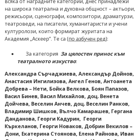
всяка от наградните категории, днес принадлежи
на широка театрална и духовна общност – актьори,
режисьори, сценографи, композитори, драматурзи,
театроведи, на писатели, хуманитаристи и учени
културолози, които формират журитата на
Академия „Аскеер”. Те са (
по азбучен ред
):
За категория
За цялостен принос към
театралното изкуство
:
Александра Сърчаджиева
,
Александър Дойнов
,
Анастасия Ингилизова, Ангел Генов, Антоанета
Добрева – Нети, Бойка Велкова,
Боян Папазов
,
Васил Бинев
,
Васил Михайлов
, доц.
Венета
Дойчева
, Веселин Анчев, доц.
Веселин Ранков
,
Владимир Шишков
,
Вълчо Камарашев
, Гергана
Данданова,
Георги Кадурин,
Георги
Къркеланов
,
Георги Новаков
,
Добрин Векилов –
Дони,
Екатерина Стоянова
, Елена Райнова, Иван