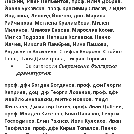
Ласкин, Иван Налбантов, проф.
Илия Добрев
,
Йоана Буковска
, проф.
Красимир Спасов
, Лидия
Инджова,
Леонид Йовчев
, доц.
Марина
Райчинова
,
Меглена Краламбова
,
Милен
Миланов
, Мимоза Базова,
Мирослав Косев
,
Митко Тодоров
,
Наташа К
олевска,
Ненчо
Илчев
,
Николай Ламбрев
,
Нина Пашова
,
Радосвета Василева, Стефка Янорова, Стойко
Пеев,
Таня Димитрова
, Тигран Торосян.
За категория
Съвременна българска
драматургия
:
проф. дфн Богдан Богданов, проф. дфн Георги
Каприев, доц. д-р Георги Лозанов, проф. дфн
Ивайло Знеполски, Митко Новков, Федя
Филкова
,
Димитър Гочев, проф. Иван Добчев,
проф. Младен Киселов
,
Боян Папазов,
Георги
Господинов,
Елин Рахнев, Иван Кулеков, Иван
Теофилов, проф. дфн Кирил Топалов, Панчо