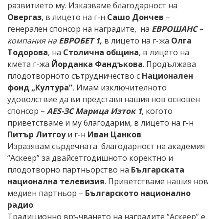
развитието му. Изказваме благодарност на
Овергаз
, в лицето на г-н
Сашо Дончев
–
генерален спонсор на наградите, на
ЕВРОШАНС –
компания на
ЕВРОБЕТ 1
,
в лицето на г-жа
Олга
Тодорова
, на
Столична община
, в лицето на
кмета г-жа
Йорданка Фандъкова
.
Продължава
плодотворното сътрудничество
с
Национален
фонд
„Култура”
.
Имам изключителното
удоволствие да ви представя нашия нов основен
спонсор –
AES
-ЗС Марица Изток 1
, когото
приветстваме и му благодарим, в лицето на г-н
Питър Литгоу
и г-н
Иван Цанков
.
Изразявам сърдечната благодарност на академия
“Аскеер” за двайсетгодишното коректно и
плодотворно партньорство на
Българската
национална телевизия
. Приветстваме нашия нов
медиен партньор –
Българското национално
радио
.
Традиционно връчването на наградите “Аскеер” е