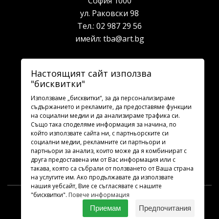
София 1000
ул. Раковски 98
Тел.:
02 987 29 56
имейл:
tba@art.bg
Билетна каса
Настоящият сайт използва
"бисквитки"
телефон:
02 987 23 03
рабoтно време: 10:00 - 19:30
Използваме „бисквитки“, за да персонализираме
съдържанието и рекламите, да предоставяме функции
на социални медии и да анализираме трафика си.
Последвайте ни
Също така споделяме информация за начина, по
който използвате сайта ни, с партньорските си
социални медии, рекламните си партньори и
партньори за анализ, които може да я комбинират с
друга предоставена им от Вас информация или с
такава, която са събрали от ползването от Ваша страна
на услугите им. Ако продължавате да използвате
нашия уебсайт, Вие се съгласявате с нашите
"бисквитки".
Повече информация
TBA.ART.BG
2026 © Всички права запазени.
Приемам
Предпочитания