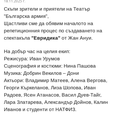
18.11.2025 г.
Скъпи зрители и приятели на Театър
"Българска армия",
Щастливи сме да обявим началото на
репетиционния процес по създаването на
спектакъла
"Евридика"
от Жан Ануи.
На добър час на целия екип:
Режисура: Иван Урумов
Сценография и костюми: Нина Пашова
Музика: Добрин Векилов – Дони
Актьори: Владимир Матеев, Алена Вергова,
Георги Къркеланов, Лиза Шопова, Иван
Радоев, Ясен Атанасов, Васил Дуев-Тайг,
Лара Златарева, Александър Дойнов, Калин
Иванов и студенти от НАТФИЗ.