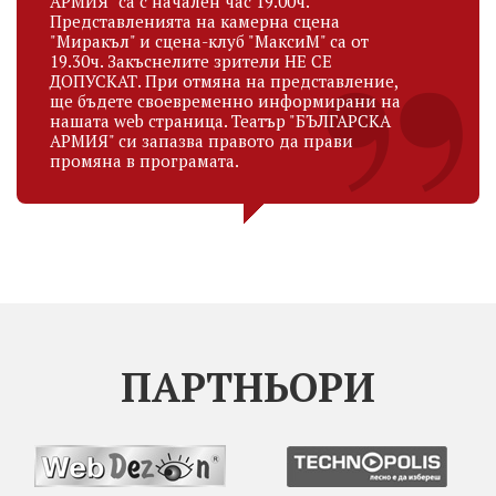
АРМИЯ" са с начален час 19.00ч.
Представленията на камерна сцена
"Миракъл" и сцена-клуб "МаксиМ" са от
19.30ч. Закъснелите зрители НЕ СЕ
ДОПУСКАТ. При отмяна на представление,
ще бъдете своевременно информирани на
нашата web страница. Театър "БЪЛГАРСКА
АРМИЯ" си запазва правото да прави
промяна в програмата.
ПАРТНЬОРИ