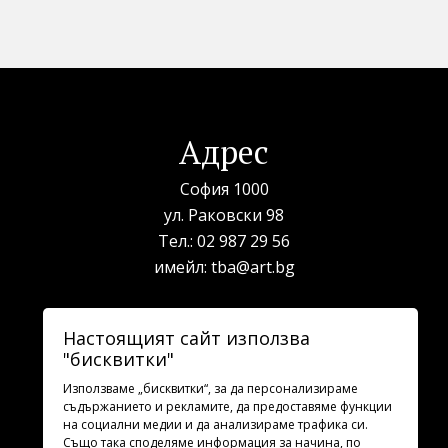
Адрес
София 1000
ул. Раковски 98
Тел.:
02 987 29 56
имейл:
tba@art.bg
Билетна каса
Настоящият сайт използва
"бисквитки"
телефон:
02 987 23 03
рабoтно време: 10:00 - 19:30
Използваме „бисквитки“, за да персонализираме
съдържанието и рекламите, да предоставяме функции
на социални медии и да анализираме трафика си.
Последвайте ни
Също така споделяме информация за начина, по