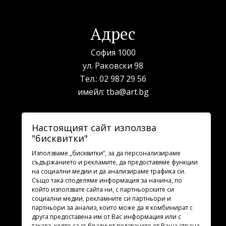
Адрес
София 1000
ул. Раковски 98
Тел.:
02 987 29 56
имейл:
tba@art.bg
Билетна каса
Настоящият сайт използва
"бисквитки"
телефон:
02 987 23 03
рабoтно време: 10:00 - 19:30
Използваме „бисквитки“, за да персонализираме
съдържанието и рекламите, да предоставяме функции
на социални медии и да анализираме трафика си.
Последвайте ни
Също така споделяме информация за начина, по
който използвате сайта ни, с партньорските си
социални медии, рекламните си партньори и
партньори за анализ, които може да я комбинират с
друга предоставена им от Вас информация или с
такава, която са събрали от ползването от Ваша страна