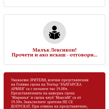
Малък Лексикон!
Прочети и ако искаш - отговори...
Уважаеми ЗРИТЕЛИ, всички представления
на Голяма сцена на Театър "БЪЛГАРСКА
АРМИЯ" са с начален час 19.00ч.
Представленията на камерна сцена
"Миракъл" и сцена-клуб "МаксиМ" са от
19.30ч. Закъснелите зрители НЕ СЕ
ДОПУСКАТ. При отмяна на представление,