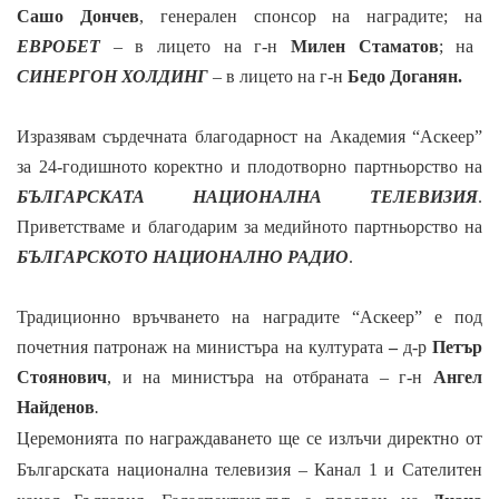
Сашо Дончев
, генерален спонсор на наградите;
на
ЕВРОБЕТ
– в лицето на г-н
Милен Стаматов
; на
СИНЕРГОН ХОЛДИНГ
– в лицето на г-н
Бедо Доганян.
Изразявам сърдечната
благодарност на Академия “Аскеер”
за 24-годишното коректно и плодотворно партньорство на
БЪЛГАРСКАТА НАЦИОНАЛНА ТЕЛЕВИЗИЯ
.
Приветстваме и благодарим за медийното партньорство на
БЪЛГАРСКОТО НАЦИОНАЛНО РАДИО
.
Традиционно връчването на наградите “Аскеер” е под
почетния патронаж на министъра на културата
–
д-р
Петър
Стоянович
, и на министъра на отбраната –
г-н
Ангел
Найденов
.
Церемонията по награждаването ще се излъчи директно от
Българската национална телевизия – Канал 1 и
Сателитен