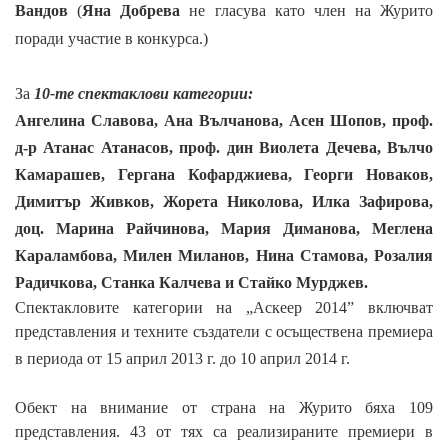
Вандов
(
Яна Добрева
не гласува като член на Журито
поради участие в конкурса.
)
За
10-те спектаклови категории:
Ангелина Славова, Ана Вълчанова, Асен Шопов, проф.
д-р Атанас Атанасов, проф. дин Виолета Дечева, Вълчо
Камарашев, Гергана Кофарджиева, Георги Новаков,
Димитър Живков, Жорета Николова, Илка Зафирова,
доц. Марина Райчинова, Мария Диманова, Меглена
Караламбова, Милен Миланов, Нина Стамова, Розалия
Радичкова, Станка Калчева и
Стайко Мурджев
.
Спектакловите категории на „Аскеер 2014” включват
представления и техните създатели с осъществена премиера
в периода от 15 април 2013 г. до 10 април 2014 г.
Обект на внимание от страна на Журито бяха 109
представления. 43 от тях са реализираните премиери в