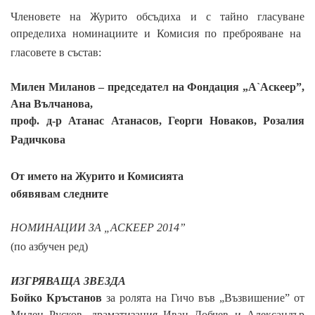
Членовете на Журито обсъдиха и с тайно гласуване
определиха номинациите и Комисия по преброяване на
гласовете в състав:
Милен Миланов
– председател на Фондация „А`Аскеер”,
Ана Вълчанова,
проф. д-р
Атанас Атанасов
, Георги Новаков, Розалия
Радичкова
От името на Журито и Комисията
обявявам следните
НОМИНАЦИИ ЗА „АСКЕЕР 2014”
(по азбучен ред)
ИЗГРЯВАЩА ЗВЕЗДА
Бойко Кръстанов
за ролята на
Гичо
във „Възвишение” от
Милен Русков, драматизация Иван Добчев и Александър