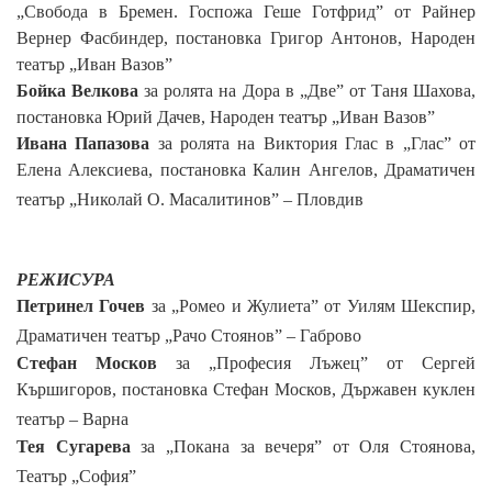
„Свобода в Бремен. Госпожа Геше Готфрид” от Райнер
Вернер Фасбиндер, постановка Григор Антонов, Народен
театър „Иван Вазов”
Бойка Велкова
за ролята на Дора в „Две” от Таня Шахова,
постановка Юрий Дачев, Народен театър „Иван Вазов”
Ивана Папазова
за ролята на Виктория Глас в „Глас” от
Елена Алексиева, постановка Калин Ангелов,
Драматичен
театър
„Николай О. Масалитинов”
– Пловдив
РЕЖИСУРА
Петринел Гочев
за
„Ромео и Жулиета” от Уилям Шекспир,
Драматичен театър
„Рачо Стоянов”
– Габрово
Стефан Москов
за
„Професия Лъжец” от Сергей
Кършигоров, постановка Стефан Москов,
Държавен куклен
театър
– Варна
Тея Сугарева
за
„Покана за вечеря” от Оля Стоянова,
Театър „София”