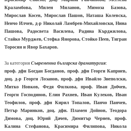
Краламбова, Милен Миланов, Мимоза Базова,
Мирослав Косев, Мирослав Пашов, Наташа Колевска,
Ненчо Илчев, д-р Николай Ламбрев-Михайловски, Нина
Пашова, Радосвета Василева, Радина Кърджилова,
Стайко Мурджев, Стефка Янорова, Стойко Пеев, Тигран
Торосян и Явор Бахаров.
За категория
Съвременна българска драматургия
:
проф. дфн Богдан Богданов, проф. дфн Георги Каприев,
доц. д-р Георги Лозанов,
проф. дфн Ивайло Знеполски,
Митко Новков, Федя Филкова, проф. Иван Добчев,
Георги Господинов, Елин Рахнев, Иван Кулеков, Иван
Теофилов, проф. дфн Кирил Топалов, Панчо Панчев,
Петър Маринков, доц. дфн.
Пламен Дойнов, Теодора
Димова, доц. Юрий Дачев, Димитър Чернев, проф.
Калина Стефанова, Красимира Филипова, Никола