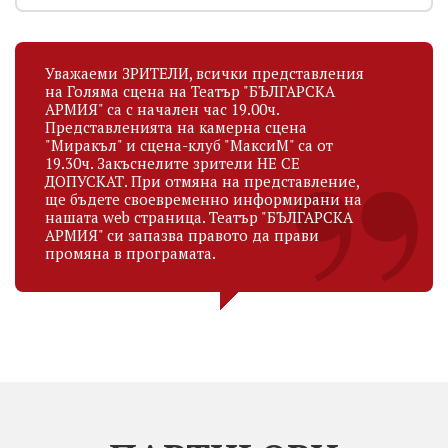
Уважаеми ЗРИТЕЛИ, всички представления
на Голяма сцена на Театър "БЪЛГАРСКА
АРМИЯ" са с начален час 19.00ч.
Представленията на камерна сцена
"Миракъл" и сцена-клуб "МаксиМ" са от
19.30ч. Закъснелите зрители НЕ СЕ
ДОПУСКАТ. При отмяна на представление,
ще бъдете своевременно информирани на
нашата web страница. Театър "БЪЛГАРСКА
АРМИЯ" си запазва правото да прави
промяна в програмата.