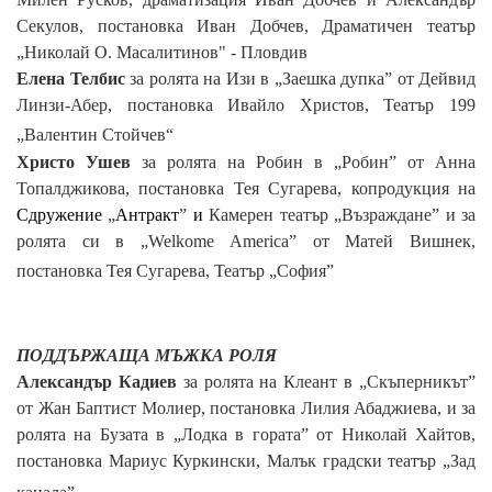
Секулов, постановка Иван Добчев,
Драматичен театър
„Николай О. Масалитинов" - Пловдив
Елена Телбис
за ролята на
Изи
в „Заешка дупка” от Дейвид
Линзи-Абер, постановка Ивайло Христов,
Театър 199
„Валентин Стойчев“
Христо Ушев
за рол
ята
на Робин в „Робин” от Анна
Топалджикова, постановка Тея Сугарева,
копродукция на
Сдружение
„
Антракт
”
и
Камерен театър „Възраждане” и за
ролята си в
„
Welkome America
” от Матей Вишнек,
постановка Тея Сугарева,
Театър „София”
ПОДДЪРЖАЩА МЪЖКА РОЛЯ
Александър Кадиев
за рол
ята
на Клеант в „Скъперникът”
от Жан Баптист Молиер, постановка Лилия Абаджиева,
и за
ролята на Бузата в
„Лодка в гората” от Николай Хайтов,
постановка Мариус Куркински,
Малък градски театър „Зад