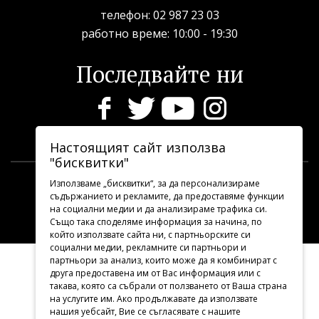
телефон:
02 987 23 03
рабoтно време: 10:00 - 19:30
Последвайте ни
Настоящият сайт използва
"бисквитки"
Използваме „бисквитки“, за да персонализираме
TBA.ART.BG
2026 © Всички права запазени.
съдържанието и рекламите, да предоставяме функции
на социални медии и да анализираме трафика си.
Дизайн и програмиране
УебДизайн
Също така споделяме информация за начина, по
който използвате сайта ни, с партньорските си
социални медии, рекламните си партньори и
партньори за анализ, които може да я комбинират с
друга предоставена им от Вас информация или с
такава, която са събрали от ползването от Ваша страна
на услугите им. Ако продължавате да използвате
нашия уебсайт, Вие се съгласявате с нашите