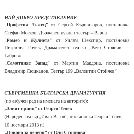
НАЙ-ДОБРО ПРЕДСТАВЛЕНИЕ
„
Професия Лъжец
” от Сергей Кършигоров, постановка
Стефан Москов, Държавен куклен театър
– Варна
„
Ромео и Жулиета
” от Уилям Шекспир, постановка
Петринел Гочев, Драматичен театър
„Рачо Стоянов”
–
Габрово
„
Самотният Запад
” от Мартин Макдона, постановка
Владимир Люцканов,
Театър 199 „Валентин Стойчев“
СЪВРЕМЕННА БЪЛГАРСКА ДРАМАТУРГИЯ
(
по азбучен ред на имената на авторите
)
:
„Злият принц”
от
Георги Тенев
(Народен театър „Иван Вазов”, постановка Георги Тенев,
10 ноември 2013 г.)
„Покана за вечеря”
от
Оля Стоянова