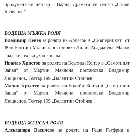
продуцентски център – Варна, Драматичен театър „Стоян
Бъчваров”
ВОДЕЩА МЪЖКА РОЛЯ
Владимир Пенев
за ролята на Арпагон в „Скъперникът” от
Жан Баптист Молиер, постановка Лилия Абаджиева,
Малък
градски театър „Зад канала”
Ивайло Христов
за ролята на Коулмън Конър в „Самотният
З
апад” от Мартин Макдона, постановка Владимир
Люцканов,
Театър 199 „Валентин Стойчев“
Малин Кръстев
за ролята на Валийн Конър в „Самотният
З
апад” от Мартин Макдона, постановка Владимир
Люцканов,
Театър 199 „Валентин Стойчев“
ВОДЕЩА ЖЕНСКА РОЛЯ
Александра Василева
за ролята на Геше Готфрид в