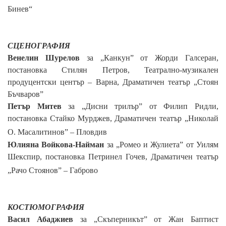
Бинев“
СЦЕНОГРАФИЯ
Венелин Шурелов
за „Канкун” от Жорди Галсеран,
постановка Стилян Петров, Театрално-музикален
продуцентски център – Варна, Драматичен театър „Стоян
Бъчваров”
Петър Митев
за
„Дисни трилър” от Филип Ридли,
постановка Стайко Мурджев,
Драматичен театър
„Николай
О. Масалитинов”
– Пловдив
Юлияна Войкова-Найман
за
„Ромео и Жулиета” от Уилям
Шекспир, постановка Петринел Гочев,
Драматичен театър
„Рачо Стоянов”
– Габрово
КОСТЮМ
ОГРАФИЯ
Васил Абаджиев
за
„Скъперникът” от Жан Баптист