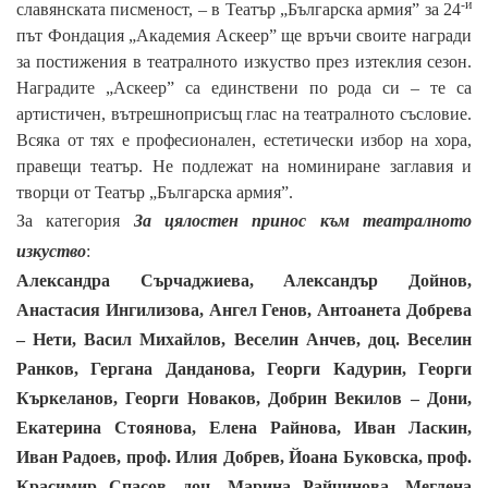
-и
славянската писменост, – в Театър „Българска армия” за 2
4
път Фондация „Академия Аскеер” ще връчи своите награди
за постижения в театралното изкуство през изтеклия сезон.
Наградите „Аскеер” са единствени по рода си – те са
артистичен, вътрешноприсъщ глас на театралното съсловие.
Всяка от тях е професионален, естетически избор на хора,
правещи театър. Не подлежат на номиниране заглавия и
творци от Театър „Българска армия”.
За категория
За цялостен принос към театралното
изкуство
:
Александра Сърчаджиева, Александър Дойнов,
Анастасия Ингилизова, Ангел Генов, Антоанета Добрева
– Нети, Васил Михайлов, Веселин Анчев, доц. Веселин
Ранков, Гергана Данданова, Георги Кадурин, Георги
Къркеланов, Георги Новаков, Добрин Векилов – Дони,
Екатерина Стоянова, Елена Райнова, Иван Ласкин,
Иван Радоев, проф. Илия Добрев, Йоана Буковска, проф.
Красимир Спасов, доц. Марина Райчинова, Меглена