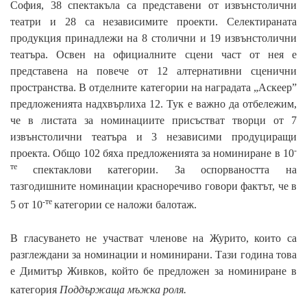
София, 38 спектакъла са представени от извънстолични
театри и 28 са независимите проекти. Селектираната
продукция принадлежи на 8 столични и 19 извънстолични
театъра. Освен на официалните сцени част от нея е
представена на повече от 12 алтернативни сценични
пространства. В отделните категории на наградата „Аскеер”
предложенията надхвърлиха 12. Тук е важно да отбележим,
че в листата за номинациите присъстват творци от 7
извънстолични театъра и 3 независими продуциращи
-
проекта. Общо 102 бяха предложенията за номиниране в 10
те
спектаклови категории. За оспорваността на
тазгодишните номинации красноречиво говори фактът, че в
-те
5 от 10
категории се наложи балотаж.
В гласуването не участват членове на Журито, които
са
разглеждани за номинации и
номинирани. Тази година това
е Димитър Живков, който бе предложен за номиниране в
категория
Поддържаща мъжка роля.