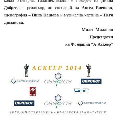
канал България.
Галаспектакълът е поверен на
Диана
Добрева
– режисьор, по сценарий на
Ангел Еленков
,
сценография –
Нина Пашова
и музикална картина –
Петя
Диманова
.
Милен Миланов
Председател
на Фондация
“А`Аскеер”