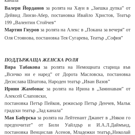
канала”
Валери Йорданов
за ролята на Хауи в „Заешка дупка” от
Дейвид Линзи-Абер, постановка Ивайло Христов,
Театър
199 „Валентин Стойчев“
Мартин Гяуров
за ролята на Алекс в „Покана за вечеря” от
Оля Стоянова, постановка Тея Сугарева,
Театър „София”
ПОДДЪРЖАЩА ЖЕНСКА РОЛЯ
Вяра Табакова
за ролята на
Н
емощната старица във
„Всичко ни е наред” от Дорота Масловска, постановка
Десислава Шпатова, Народен театър „Иван Вазов”
Ирини Жамбонас
за ролята на Ирина в „Заминавам” от
Алексей Слаповски,
постановка Петър Пейков,
режисьор Петър Денчев,
Малък
градски театър „Зад канала”
Мая Бабурска
за ролята на Лейтенант Джанет в „Някои го
предпочитат” от Били Уайлдър и И.А.Л.Даймънд,
постановка Венцислав Асенов,
Младежки театър„Николай