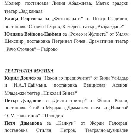
Молиер, постановка Лилия Абаджиева,
Малък градски
театър „Зад канала”
Елица Георгиева
за
„Фотоапарати” от Пьотр Гладилин,
постановка Стилян Петров,
Камерен театър „Възраждане”
Юлияна Войкова-Найман
за
„Ромео и Жулиета” от Уилям
Шекспир, постановка Петринел Гочев,
Драматичен театър
„Рачо Стоянов”
– Габрово
ТЕАТРАЛНА МУЗИКА
Кирил Дончев
за
„Някои го предпочитат” от Били Уайлдър
и И.А.Л.Даймънд, постановка Венцислав Асенов,
Младежки театър „Николай Бинев“
Петър Дундаков
за
„Дисни трилър” от Филип Ридли,
постановка Стайко Мурджев,
Драматичен театър
„Николай
О. Масалитинов”
– Пловдив
Петя Диманова
за „Канкун” от Жорди Галсеран,
постановка Стилян Петров, Театрално-музикален