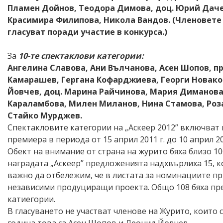
Пламен Дойнов, Теодора Димова, доц. Юрий Даче
Красимира Филипова, Никола Вандов. (Членовете 
гласуват поради участие в конкурса.)
За
10-те спектаклови категории:
Ангелина Славова, Ани Вълчанова, Асен Шопов, п
Камарашев, Гергана Кофарджиева, Георги Новако
Йовчев, доц. Марина Райчинова, Мария Диманова
Караламбова, Милен Миланов, Нина Стамова, Роза
Стайко Мурджев.
Спектакловите категории на „Аскеер 2012” включват 
премиера в периода от 15 април 2011 г. до 10 април 20
Обект на внимание от страна на журито бяха близо 1
наградата „Аскеер” предложенията надхвърлиха 15, ко
важно да отбележим, че в листата за номинациите пр
независими продуциращи проекта. Общо 108 бяха пр
катиегории.
В гласуването не участват членове на Журито, които