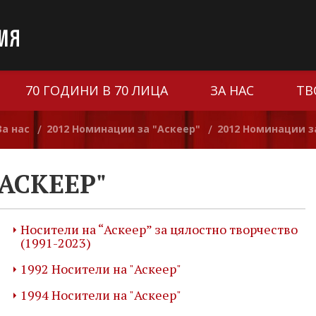
70 ГОДИНИ В 70 ЛИЦА
ЗА НАС
ТВ
За нас
2012 Номинации за "Аскеер"
2012 Номинации з
/
/
АСКЕЕР"
Носители на “Аскеер” за цялостно творчество
(1991-2023)
1992 Носители на "Аскеер"
1994 Носители на "Аскеер"