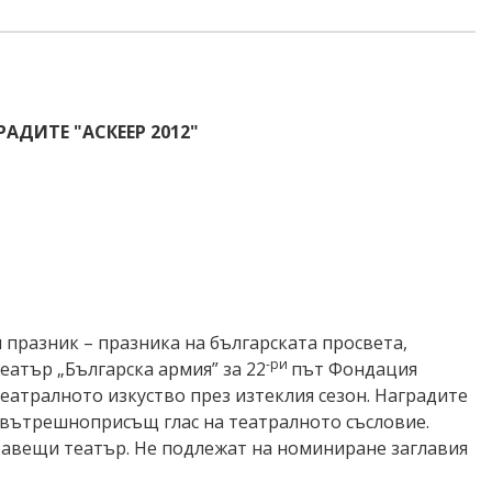
ДИТЕ "АСКЕЕР 2012"
и празник – празника на българската просвета,
-ри
Театър „Българска армия” за 22
път Фондация
театралното изкуство през изтеклия сезон. Наградите
н, вътрешноприсъщ глас на театралното съсловие.
 правещи театър. Не подлежат на номиниране заглавия