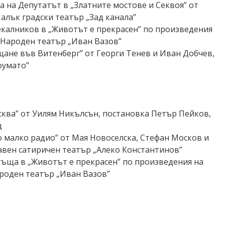
а на Депутатът в „Златните мостове и Секвоя” от
алък градски театър „Зад канала”
калников в „Животът е прекрасен” по произведения
 Народен театър „Иван Вазов”
щане във Витенберг” от Георги Тенев и Иван Добчев,
фумато”
осква” от Уилям Никълсън, постановка Петър Пейков,
д
о малко радио” от Мая Новоселска, Стефан Москов и
авен сатиричен театър „Алеко Константинов”
тъща в „Животът е прекрасен” по произведения на
роден театър „Иван Вазов”