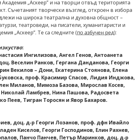
м Академия „Аскеер” и на творци отвъд територията
акт. Съчетаният творчески възглед, откроен в избора
длежи на широка театрална и духовна общност –
турзи, театроведи, на писатели, хуманитаристи и
мия „Аскеер”. Те са следните (
по азбучен ред
):
изкуство
:
астасия Ингилизова, Ангел Генов, Антоанета
доц. Веселин Ранков, Гергана Данданова, Георги
рин Векилов – Дони, Екатерина Стоянова, Елена
Буковска, проф. Красимир Спасов, Лидия Инджова,
лен Миланов, Мимоза Базова, Мирослав Косев,
 Николай Ламбрев, Нина Пашова, Радосвета
о Пеев, Тигран Торосян и Явор Бахаров.
иев, доц. д-р Георги Лозанов, проф. дфн Ивайло
аден Киселов, Георги Господинов, Елин Рахнев,
палов, Панчо Панчев, Петър Маринков, доц. д-р