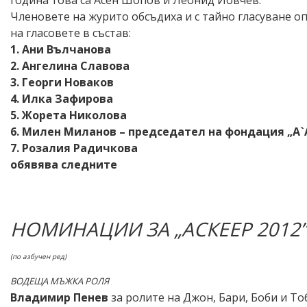
година това са Асен Шопов и Леонид Йовчев.
Членовете на журито обсъдиха и с тайно гласуване 
на гласовете в състав:
1. Ани Вълчанова
2. Ангелина Славова
3. Георги Новаков
4. Илка Зафирова
5. Жорета Николова
6. Милен Миланов – председател на фондация „А`
7. Розалия Радичкова
обявява следните
НОМИНАЦИИ ЗА „АСКЕЕР 2012”
(по азбучен ред)
ВОДЕЩА МЪЖКА РОЛЯ
Владимир Пенев
за ролите на Джон, Бари, Боби и Т