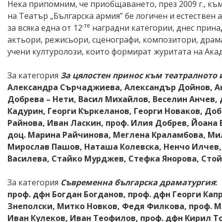
Нека припомним, че приобщаването, през 2009 г., къ
на Театър „Българска армия” бе логичен и естествен 
-те
за всяка една от 12
наградни категории, днес прина
актьори, режисьори, сценографи, композитори, драма
учени културолози, които формират журитата на Акаде
За категория
За цялостен принос към театралното 
Александра Сърчаджиева, Александър Дойнов, Ан
Добрева – Нети, Васил Михайлов, Веселин Анчев, 
Кадурин, Георги Къркеланов, Георги Новаков, Доб
Райнова, Иван Ласкин, проф. Илия Добрев, Йоана 
доц. Марина Райчинова, Меглена Краламбова, Ми
Мирослав Пашов, Наташа Колевска, Ненчо Илчев,
Василева, Стайко Мурджев, Стефка Янорова, Стойк
За категория
Съвременна българска драматургия
:
проф. дфн Богдан Богданов, проф. дфн Георги Капр
Знеполски, Митко Новков, Федя Филкова, проф. Мл
Иван Кулеков, Иван Теофилов, проф. дфн Кирил То