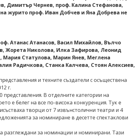
в, Димитър Чернев, проф. Калина Стефанова,
на журито проф. Иван Добчев и Яна Добрева не
роф. Атанас Атанасов, Васил Михайлов, Вълчо
в, Жорета Николова, Илка Зафирова, Леонид
, Мария Статулова, Марин Янев, Меглена
лия Радичкова, Станка Калчева, Стоян Алексиев,
представления и техните създатели с осъществена
12 г.
00 представления. В отделните категории на
ето е белег на все по-висока конкуренция. Тук е
исъстваха творци от 7 извънстолични театри и 4
едложенията за номиниране в десетте спектаклови
 са разглеждани за номинации и номинирани. Тази