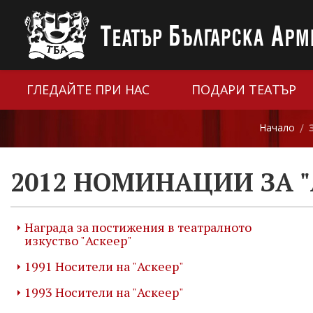
ГЛЕДАЙТЕ ПРИ НАС
ПОДАРИ ТЕАТЪР
Начало
/
2012 НОМИНАЦИИ ЗА "
Награда за постижения в театралното
изкуство "Аскеер"
1991 Носители на "Аскеер"
1993 Носители на "Аскеер"