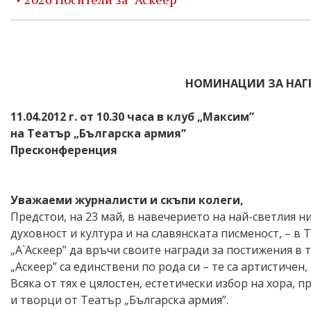
НОМИНАЦИИ ЗА НАГРА
11.04.2012 г. от 10.30 часа в клуб „Максим”
на Театър „Българска армия”
Пресконференция
Уважаеми журналисти и скъпи колеги,
Предстои, на 23 май, в навечерието на най-светлия н
духовност и култура и на славянската писменост, – в 
„А`Аскеер” да връчи своите награди за постижения в 
„Аскеер” са единствени по рода си – те са артистиче
Всяка от тях е цялостен, естетически избор на хора,
и творци от Театър „Българска армия”.