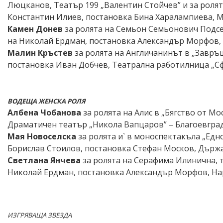
Люцканов, Театър 199 „Валентин Стойчев” и за ролят
Константин Илиев, постановка Бина Харалампиева, М
Камен Донев
за ролята на Семьон Семьонович Подсе
на Николай Ердман, постановка Александър Морфов,
Малин Кръстев
за ролята на Англичанинът в „Завръ
постановка Иван Добчев, Театрална работилница „С
ВОДЕЩА ЖЕНСКА РОЛЯ
Албена Чобанова
за ролята на Алис в „Бягство от М
Драматичен театър „Никола Вапцаров” – Благоевгра
Мая Новоселска
за ролята и` в моноспектакъла „Едн
Борислав Стоилов, постановка Стефан Москов, Държ
Светлана Янчева
за ролята на Серафима Илинична, 
Николай Ердман, постановка Александър Морфов, На
ИЗГРЯВАЩА ЗВЕЗДА