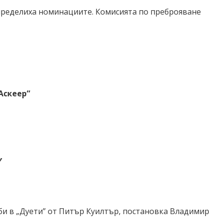
определиха номинациите. Комисията по преброяване
Аскеер”
оби в „Дуети” от Питър Куилтър, постановка Владимир