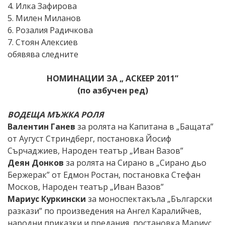
4. Илка Зафирова
5. Милен Миланов
6. Розалия Радичкова
7. Стоян Алексиев
обявява следните
НОМИНАЦИИ ЗА „ АСКЕЕР 2011”
(по азбучен ред)
ВОДЕЩА МЪЖКА РОЛЯ
Валентин Ганев
за ролята на Капитана в „Бащата”
от Аугуст Стриндберг, постановка Йосиф
Сърчаджиев, Народен театър „Иван Вазов”
Деян Донков
за ролята на Сирано в „Сирано дьо
Бержерак” от Едмон Ростан, постановка Стефан
Москов, Народен театър „Иван Вазов”
Мариус Куркински
за моноспектакъла „Български
разкази” по произведения на Ангел Каралийчев,
народни приказки и предания, постановка Мариус