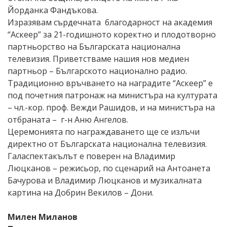
Йорданка Фандъкова.
Изразявам сърдечната благодарност на академия
“Аскеер” за 21-годишното коректно и плодотворно
партньорство на Българската национална
телевизия. Приветстваме нашия нов медиен
партньор – Българското национално радио.
Традиционно връчването на наградите “Аскеер” е
под почетния патронаж на министъра на културата
– чл.-кор. проф. Вежди Рашидов, и на министъра на
отбраната – г-н Аню Ангелов.
Церемонията по награждаването ще се излъчи
директно от Българската национална телевизия.
Галаспектакълът е поверен на Владимир
Люцканов – режисьор, по сценарий на Антоанета
Бачурова и Владимир Люцканов и музикалната
картина на Добрин Векилов – Дони.
Милен Миланов