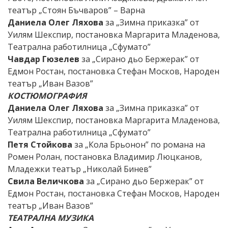
театър „Стоян Бъчваров” – Варна
Даниела Олег Ляхова
за „Зимна приказка” от
Уилям Шекспир, постановка Маргарита Младенова,
Театрална работилница „Сфумато”
Чавдар Гюзелев
за „Сирано дьо Бержерак” от
Едмон Ростан, постановка Стефан Москов, Народен
театър „Иван Вазов”
КОСТЮМОГРАФИЯ
Даниела Олег Ляхова
за „Зимна приказка” от
Уилям Шекспир, постановка Маргарита Младенова,
Театрална работилница „Сфумато”
Петя Стойкова
за „Кола Брьонон” по романа на
Ромен Ролан, постановка Владимир Люцканов,
Младежки театър „Николай Бинев”
Свила Величкова
за „Сирано дьо Бержерак” от
Едмон Ростан, постановка Стефан Москов, Народен
театър „Иван Вазов”
ТЕАТРАЛНА МУЗИКА