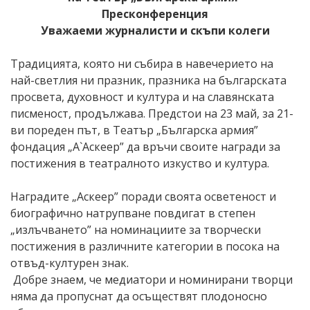
Пресконференция
Уважаеми журналисти и скъпи колеги
Традицията, която ни събира в навечерието на
най-светлия ни празник, празника на българската
просвета, духовност и култура и на славянската
писменост, продължава. Предстои на 23 май, за 21-
ви пореден път, в Театър „Българска армия”
фондация „А`Аскеер” да връчи своите награди за
постижения в театралното изкуство и култура.
Наградите „Аскеер” поради своята осветеност и
биографично натрупване повдигат в степен
„излъчването” на номинациите за творчески
постижения в различните категории в посока на
отвъд-културен знак.
Добре знаем, че медиатори и номинирани творци
няма да пропуснат да осъществят плодоносно