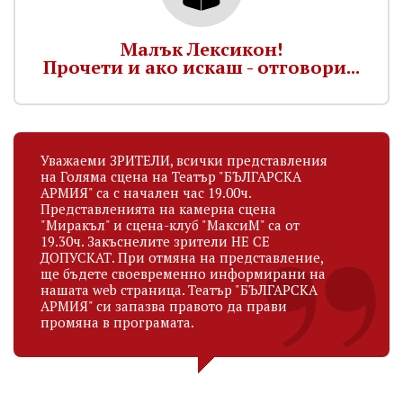
Малък Лексикон!
Прочети и ако искаш - отговори...
Уважаеми ЗРИТЕЛИ, всички представления
на Голяма сцена на Театър "БЪЛГАРСКА
АРМИЯ" са с начален час 19.00ч.
Представленията на камерна сцена
"Миракъл" и сцена-клуб "МаксиМ" са от
19.30ч. Закъснелите зрители НЕ СЕ
ДОПУСКАТ. При отмяна на представление,
ще бъдете своевременно информирани на
нашата web страница. Театър "БЪЛГАРСКА
АРМИЯ" си запазва правото да прави
промяна в програмата.