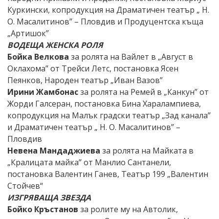
Куркински, копродукция на Драматичен театър „ Н.
О. Масалитинов” – Пловдив и Продуцентска къща
„Артишок”
ВОДЕЩА ЖЕНСКА РОЛЯ
Бойка Велкова
за ролята на Вайлет в „Август в
Оклахома” от Трейси Летс, постановка Ясен
Пеянков, Народен театър „Иван Вазов”
Ирини Жамбонас
за ролята на Ремей в „Канкун” от
Жорди Галсеран, постановка Бина Харалампиева,
копродукция на Малък градски театър „Зад канала”
и Драматичен театър „ Н. О. Масалитинов” –
Пловдив
Невена Мандаджиева
за ролята на Майката в
„Кралицата майка” от Манлио Сантанели,
постановка Валентин Ганев, Театър 199 „Валентин
Стойчев“
ИЗГРЯВАЩА ЗВЕЗДА
Бойко Кръстанов
за ролите му на Автолик,