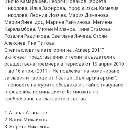
Вълчо Камарашев, Георги Новаков, Жорета
Николова, Илка Зафирова, проф д.изк.н. Камелия
Николова, Леонид Йовчев, Мария Диманова,
Марин Янев, доц. Марина Райчинова, Меглена
Караламбова, Милен Миланов, Нина Стамова,
Розалия Радичкова, Светлана Янчева, Стоян
Алексиев, Яна Титова.
Спектакловите категории на „Аскеер 2011”
включват представления и техните създатели с
осъществена премиера в периода от 15 април 2010
г. до 16 април 2011 г. Не подлежат на номиниране
заглавия и творци от Театър „Българска армия”.
Членовете на журито обсъдиха и с тайно гласуване
определиха номинациите. Комисията по
преброяване на гласовете в състав
1. Атанас Атанасов
2. Васил Михайлов
3. Жорета Николова