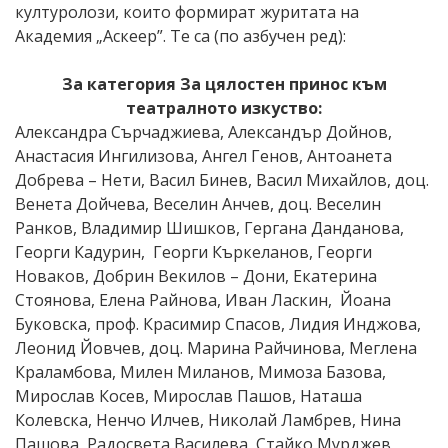
културолози, които формират журитата на
Академия „Аскеер”. Те са (по азбучен ред):
За категория За цялостен принос към
театралното изкуство:
Александра Сърчаджиева, Александър Дойнов,
Анастасия Ингилизова, Ангел Генов, Антоанета
Добрева – Нети, Васил Бинев, Васил Михайлов, доц.
Венета Дойчева, Веселин Анчев, доц. Веселин
Ранков, Владимир Шишков, Гергана Данданова,
Георги Кадурин, Георги Къркеланов, Георги
Новаков, Добрин Векилов – Дони, Екатерина
Стоянова, Елена Райнова, Иван Ласкин, Йоана
Буковска, проф. Красимир Спасов, Лидия Инджова,
Леонид Йовчев, доц. Марина Райчинова, Меглена
Краламбова, Милен Миланов, Мимоза Базова,
Мирослав Косев, Мирослав Пашов, Наташа
Колевска, Ненчо Илчев, Николай Ламбрев, Нина
Пашова, Радосвета Василева, Стайко Мурджев,