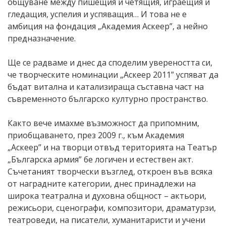
общуване между пишещия и четящия, играещия и
гледащия, успелия и успяващия… И това не е
амбиция на фондация „Академия Аскеер”, а нейно
предназначение.
Ще се радваме и днес да споделим увереността си,
че творческите номинации „Аскеер 2011” успяват да
бъдат витална и катализираща съставна част на
съвременното българско културно пространство.
Както вече имахме възможност да припомним,
приобщаването, през 2009 г., към Академия
„Аскеер” и на творци отвъд територията на Театър
„Българска армия” бе логичен и естествен акт.
Съчетаният творчески възглед, откроен във всяка
от наградните категории, днес принадлежи на
широка театрална и духовна общност – актьори,
режисьори, сценографи, композитори, драматурзи,
театроведи, на писатели, хуманитаристи и учени