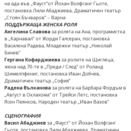
на ада във „Фауст”от Йохан Волфганг Гьоте,
постановка Лили Абаджиева, Драматичен театър
„Стоян Бъчваров” – Варна
ПОДДЪРЖАЩА ЖЕНСКА РОЛЯ
Ангелина Славова
за ролята на Ана, програмистка
в „Карнавал” от Жорди Галсеран, постановка
Василена Радева, Младежки театър „Николай
Бинев”
Гергана Кофарджиева
за ролите на Щиглеца,
жена над 70-те в „Преди / След” от Роланд
Шимелпфениг, постановка Иван Добчев,
Драматичен театър „София”
Радена Вълканова
за ролята на Барбара Фордъм в
„Август в Оклахома” от Трейси Летс, постановка
Ясен Пеянков, Народен театър „Иван Вазов”
СЦЕНОГРАФИЯ
Васил Абаджиев
за „Фауст” от Йохан Волфганг
Гьоте, постановка Лили Абаджиева, Драматичен