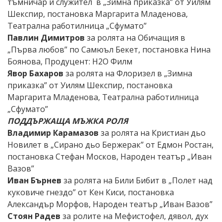
тъмничар и служител в „Зимна приказка” от Уилям
Шекспир, постановка Маргарита Младенова,
Театрална работилница „Сфумато”
Павлин Димитров
за ролята на Обичащия в
„Първа любов” по Самюъл Бекет, постановка Нина
Боянова, Продуцент: Н2О Филм
Явор Бахаров
за ролята на Флоризел в „Зимна
приказка” от Уилям Шекспир, постановка
Маргарита Младенова, Театрална работилница
„Сфумато”
ПОДДЪРЖАЩА МЪЖКА РОЛЯ
Владимир Карамазов
за ролята на Кристиан дьо
Новилет в „Сирано дьо Бержерак” от Едмон Ростан,
постановка Стефан Москов, Народен театър „Иван
Вазов”
Иван Бърнев
за ролята на Били Бибит в „Полет над
куковиче гнездо” от Кен Киси, постановка
Александър Морфов, Народен театър „Иван Вазов”
Стоян Радев
за ролите на Мефистофел, дявол, дух