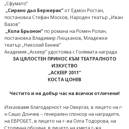
„Сфумато”
„Сирано дьо Бержерак”
от Едмон Ростан,
постановка Стефан Москов, Народен театър „Иван
Вазов”
„Кола Брьонон”
по романа на Ромен Ролан,
постановка Владимир Люцканов, Младежки
театър „Николай Бинев”
Академия „Аскеер” удостоява с Голямата награда
ЗА ЦЯЛОСТЕН ПРИНОС КЪМ ТЕАТРАЛНОТО
ИЗКУСТВО
„АСКЕЕР 2011”
КОСТА ЦОНЕВ
Честито и на добър час на всички отличени!
Изказваме благодарност на Овергаз, в лицето на г-
н Сашо Дончев – генерален спонсор на наградите,
на ЕВРОБЕТ, в лицето на г-жа Олга Тодорова, на
Столична община, в лицето на кмета г-жа