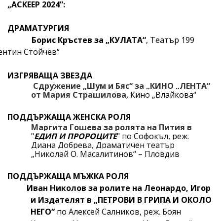
„АСКЕЕР 20
2
4”:
ДРАМАТУРГИЯ
Борис Кръстев за „КУЛАТА“
, Театър 199
ентин Стойчев“
ИЗГРЯВАЩА ЗВЕЗДА
Сдружение „Шум и Бяс“ за
„КИНО „ЛЕНТА“
от Мария Страшилова
,
Кино „Влайкова“
ПОДДЪРЖАЩА ЖЕНСКА РОЛЯ
Маргита Гошева за ролята на Пития в
"
ЕДИП И ПРОРОЦИТЕ
" по Софокъл, реж.
Диана Добрева,
Драматичен театър
„Николай О. Масалитинов“ – Пловдив
ПОДДЪРЖАЩА МЪЖКА РОЛЯ
Иван Николов за ролите на Леонардо, Игор
и Издателят
в „ПЕТРОВИ В ГРИПА И ОКОЛО
НЕГО“
по Алексей Салников, реж. Боян