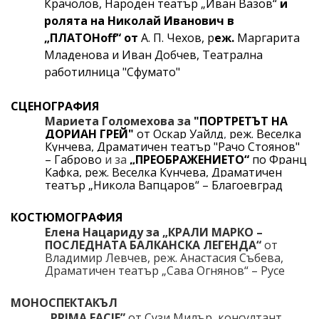
Крачолов, Народен театър „Иван Вазов“
и
ролята на Николай Иванович в
„
ПЛАТОНoff“ от
А. П. Чехов
, р
еж.
Маргарита
Младенова и Иван Добчев,
Театрална
работилница "Сфумато"
СЦЕНОГРАФИЯ
Мариета Голомехова за
"ПОРТРЕТЪТ НА
ДОРИАН ГРЕЙ"
от Оскар Уайлд
,
реж. Веселка
Кунчева, Драматичен театър "Рачо Стоянов"
– Габрово
и за
„ПРЕОБРАЖЕНИЕТО“
по Франц
Кафка, реж. Веселка Кунчева, Драматичен
театър „Никола Вапцаров“ – Благоевград
КОСТЮМОГРАФИЯ
Елена Нацариду
за „КРАЛИ МАРКО –
ПОСЛЕДНАТА БАЛКАНСКА ЛЕГЕНДА“
от
Владимир Левчев, реж. Анастасия Събева,
Драматичен театър „Сава Огнянов“ – Русе
МОНОСПЕКТАКЪЛ
„PRIMA FACIE
”
от Сузи Милър, консултант