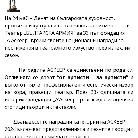
На 24 май – Денят на българската духовност,
просвета и култура и на славянската писменост – в
Театър „БЪЛГАРСКА АРМИЯ” за 3
3
път
фондация
„А'Аскеер” връчи своите национални награди за
постижения в театралното изкуство през изтеклия
сезон.
Наградите АСКЕЕР са единствени по рода си.
Отличията се дават
“от артисти – за артисти”
и
всяко от тях е професионален и естетически избор
на хора, правещи театър. През 3
3
-годишната си
история фондация „А‘Аскеер“ разглежда и оценява
стотици творци и спектакли.
Дванадесетте наградни категории на АСКЕЕР
202
4
включват представленията и техните творци с
осъществена премиера в периода