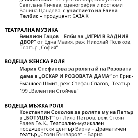
Светлана Янчева, сценография и костюми
Ванина Цандева,
с
участието на Елена
Телбис
–
продуцент: БАЗА Х
.
ТЕАТРАЛНА МУЗИКА
Емилиян Гацов – Елби за „ИГРИ В ЗАДНИЯ
ДВОР“
от Една Мазия, реж. Николай Поляков,
Театър „София“
ВОДЕЩА ЖЕНСКА РОЛЯ
Мария Стефанова
за ролята й на Розовата
дама в „ОСКАР И РОЗОВАТА ДАМА“
от
Ерик-
Еманюел Шмит
, реж. Стефан Спасов,
Театър
199 „Валентин Стойчев“
ВОДЕЩА МЪЖКА РОЛЯ
Константин Соколов за ролята му на Петър
в „БОТУШЪТ“
от Лило Петров, реж. Стоян
Радев Ге. К.,
Театрално-музикален
продуцентски център
Варна –
Драматичен
театър
„Стоян Бъчваров“ – Варна