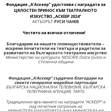
Фондация „А'Аскеер” удостоява с наградата за
ЦЯЛОСТЕН ПРИНОС КЪМ ТЕАТРАЛНОТО
ИЗКУСТВО
„АСКЕЕР 20
24
”
АКТЬОРЪТ
РУСИ ЧАНЕВ
Честито на всички отличени!
Благодарим на нашите спомоществователи –
искрени почитатели на театъра и радетели за
развитието на българското театрално изкуство:
Министерство на културата, NESCAFE Dolce Gusto
и
Столична община
Фондация „А‘Аскеер“ сърдечно благодари на
своите генерални медийни партньори
БЪЛГАРСКА НАЦИОНАЛНА ТЕЛЕВИЗИЯ,
БЪЛГАРСКА
ТЕЛЕГРАФНА АГЕНЦИЯ, 7
ARTS
.
Традиционно връчването на наградите “АСКЕЕР” е
под почетния патронаж на
МИНИСТЪРА НАКУЛТУРАТА И НА МИНИСТЪРА НА