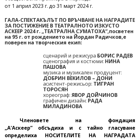
от 1 април 202
3
г. до 31 март 202
4
г.
ГАЛА-СПЕКТАКЪЛЪТ ПО ВРЪЧВАНЕ НА НАГРАДИТЕ
ЗА ПОСТИЖЕНИЕ В ТЕАТРАЛНОТО ИЗКУСТО
АСКЕЕР 2024 г. „ТЕАТРАЛНА СУМАТОХА“,
посветен
на 95 г. от рождението на Йордан Радичков,
е
поверен на творческия екип:
сценарий и режисура
БОРИС РАДЕВ
сценография и костюми:
НИНА
ПАШОВА
музика и музикален продуцент:
ДОБРИН ВЕКИЛОВ – ДОНИ
асистент-режисьор:
ТИГРАН
ТОРОСЯН
хореограф:
ЯВОР ДОЙЧИНОВ
графичен дизайн:
РАДА
МИЛАДИНОВА
Членовете на фондация
„А'Аскеер” обсъдиха и с тайно гласуване
определиха НОСИТЕЛИТЕ НА НАГРАДАТА