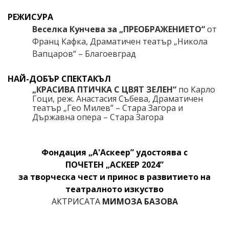
РЕЖИСУРА
Веселка Кунчева за „ПРЕОБРАЖЕНИЕТО“
от
Франц Кафка, Драматичен театър „Никола
Вапцаров“ – Благоевград
НАЙ-ДОБЪР СПЕКТАКЪЛ
„КРАСИВА ПТИЧКА С ЦВЯТ ЗЕЛЕН“
по Карло
Гоци, реж. Анастасия Събева, Драматичен
театър „Гео Милев” – Стара Загора и
Държавна опера – Стара Загора
Фондация „А'Аскеер” удостоява с
ПОЧЕТЕН
„АСКЕЕР 20
2
4”
з
а творческа чест и принос в развитието на
театралното изкуство
АКТРИСАТА
МИМОЗА БАЗОВА