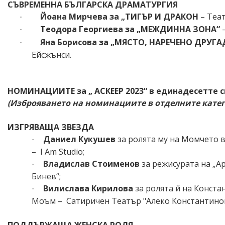
СЪВРЕМЕННА БЪЛГАРСКА ДРАМАТУРГИЯ
Йоана Мирчева за „ТИГЪР И ДРАКОН
– Теа
·
Теодора Георгиева за „МЕЖДИННА ЗОНА“
·
Яна Борисова за „МЯСТО, НАРЕЧЕНО ДРУГА
·
Ейсжънси.
НОМИНАЦИИТЕ за „ АСКЕЕР 2023“ в единадесетте 
(Изброяването на номинациите в отделните катего
ИЗГРЯВАЩА ЗВЕЗДА
Даниел Кукушев
за ролята му на Момчето 
·
–
I A
m
Studio;
Владислав Стоименов
за режисурата на „А
·
Бинев“
;
Вилислава Кирилова
за ролята й на Конста
·
Моъм –
Сатиричен Театър "Алеко Константинов
ПОДДЪРЖАЩА ЖЕНСКА РОЛЯ