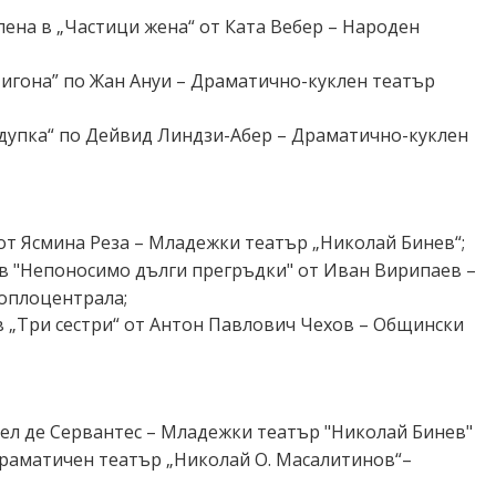
лена в „Частици жена“ от Ката Вебер – Народен
тигона” по Жан Ануи – Драматично-куклен театър
 дупка“ по Дейвид Линдзи-Абер – Драматично-куклен
 от Ясмина Реза – Младежки театър „Николай Бинев“;
в "Непоносимо дълги прегръдки" от Иван Вирипаев –
Топлоцентрала;
в „Три сестри“ от
Антон Павлович Чехов – Общински
гел де Сервантес – Младежки театър "Николай Бинев"
Драматичен театър „Николай О. Масалитинов“–