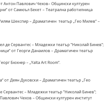
 от Антон Павлович Чехов
– Общински културен
дни“ от Самюъл Бекет – Театрална работилница
 Уилям Шекспир – Драматичен
театър „Гео Милев“ –
гел де Сервантес – Младежки театър "Николай Бинев";
тници“ от Георги Данаилов – Драматичен театър
Георг Бюхнер – „
Yalta Art Room
“.
на“ от Деян Дуковски – Драматичен театър „Гео
де Сервантес – Младежки театър "Николай Бинев";
н Павлович Чехов – Общински културен институт