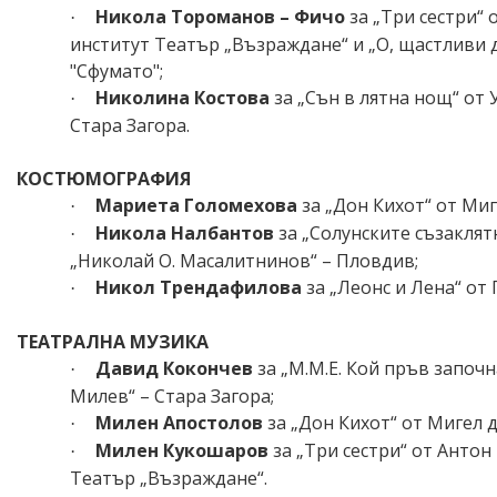
Никола Тороманов – Фичо
за „Три сестри“
·
институт Театър „Възраждане“ и „О, щастливи 
"Сфумато";
Николина Костова
за „Сън в лятна нощ“ от
·
Стара Загора.
КОСТЮМОГРАФИЯ
Мариета Голомехова
за „Дон Кихот“ от Ми
·
Никола Налбантов
за „Солунските съзакля
·
„Николай О. Масалитнинов“ – Пловдив;
Никол Трендафилова
за „Леонс и Лена“ от 
·
ТЕАТРАЛНА МУЗИКА
Давид Кокончев
за „М.М.Е. Кой пръв започ
·
Милев“ – Стара Загора;
Милен Апостолов
за „Дон Кихот“ от Мигел 
·
Милен Кукошаров
за „Три сестри“ от Анто
·
Театър „Възраждане“.