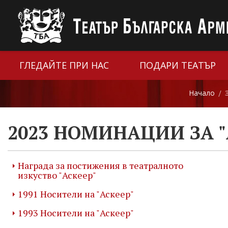
ГЛЕДАЙТЕ ПРИ НАС
ПОДАРИ ТЕАТЪР
Начало
/
2023 НОМИНАЦИИ ЗА "
Награда за постижения в театралното
изкуство "Аскеер"
1991 Носители на "Аскеер"
1993 Носители на "Аскеер"