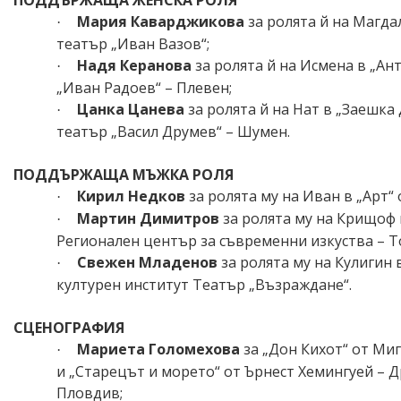
Мария Каварджикова
за ролята й на Магда
·
театър „Иван Вазов“;
Надя Керанова
за ролята й на Исмена в „Ан
·
„Иван Радоев“ – Плевен;
Цанка Цанева
за ролята й на Нат в „Заешка
·
театър „Васил Друмев“ – Шумен.
ПОДДЪРЖАЩА МЪЖКА РОЛЯ
Кирил Недков
за ролята му на Иван в „Арт“
·
Мартин Димитров
за ролята му на Крищоф 
·
Регионален
център за съвременни изкуства – 
Свежен Младенов
за ролята му на Кулигин 
·
културен институт Театър „Възраждане“.
СЦЕНОГРАФИЯ
Мариета Голомехова
за
„Дон Кихот“ от Ми
·
и „Старецът и морето“ от Ърнест Хемингуей – 
Пловдив;