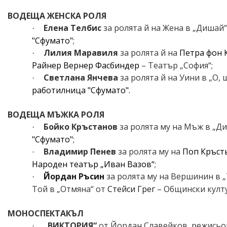
ВОДЕЩА
ЖЕНСКА РОЛЯ
Елена Телбис
за ролята й на Жена в „Дишай
·
"Сфумато"
;
Лилия Маравиля
за ролята й на
Петра фон 
·
Райнер Вернер Фасбиндер
– Театър „София“
;
Светлана Янчева
за ролята й на Уини в „О,
·
работилница "Сфумато".
ВОДЕЩА
МЪЖКА РОЛЯ
Бойко Кръстанов
за
ролята
му
на
Мъж
в
„Д
·
"Сфумато"
;
Владимир Пенев
за ролята му на
Поп Кръст
·
Народен театър „Иван Вазов“
;
Йордан Ръсин
за ролята му на Вершинин в
„
·
Той в „Отмяна“ от
Стейси Грег
– Общински култ
МОНОСПЕКТАКЪЛ
„ВИКТОРИЯ“
от Йордан Славейков, режисьо
·