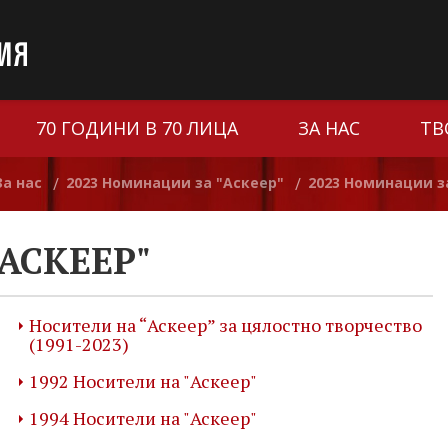
70 ГОДИНИ В 70 ЛИЦА
ЗА НАС
ТВ
За нас
2023 Номинации за "Аскеер"
2023 Номинации з
/
/
АСКЕЕР"
Носители на “Аскеер” за цялостно творчество
(1991-2023)
1992 Носители на "Аскеер"
1994 Носители на "Аскеер"