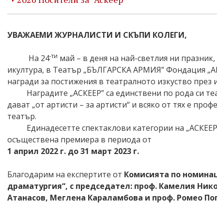
УВАЖАЕМИ ЖУРНАЛИСТИ И СКЪПИ КОЛЕГИ,
-ти
На 24
май – в деня на най-светлия ни празник,
икултура, в Театър „БЪЛГАРСКА АРМИЯ” Фондация „А
награди за постижения в театралното изкуство през
Наградите „АСКЕЕР” са единствени по рода си т
дават „от артисти – за артисти“ и всяко от тях е про
театър.
Единадесетте спектаклови категории на „АСКЕЕР
осъществена премиера в периода от
1 април 2022 г. до 31 март 2023 г.
Благодарим на експертите от
Комисията по номина
драматургия“, с председател: проф. Камелия Ник
Атанасов, Меглена Караламбова и проф. Ромео П