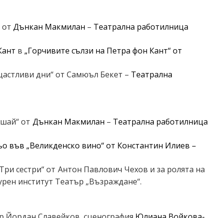
“ от
Дънкан Макмилан
–
Театрална работилница
Кант
в
„Горчивите сълзи на Петра фон Кант“
от
 щастливи дни“ от Самюъл Бекет
–
Театрална
ишай“
от
Дънкан Макмилан
–
Театрална работилница
ьо във „Великденско вино“ от Константин Илиев
–
Три сестри“ от
Антон Павлович Чехов и за ролята на
урен институт Театър „Възраждане“.
р Йордан Славейков, сценография
Юлиана Войкова-