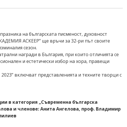
 празника на българската писменост, духовност
КАДЕМИЯ АСКЕЕР” ще връчи за 32-ри път своите
 изминалия
сезон.
еатрални
награди в България, при които отличията се
фесионален и естетически избор на хора, правещи
 2023” включват представленията и техните творци с
ции в категория
„Съвременна българска
олова и членове: Анита Ангелова, проф. Владимир
опилиев