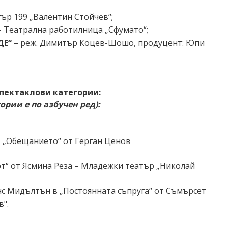
тър 199 „Валентин
Стойчев“;
– Театрална
работилница „Сфумато“;
ДЕ“
–
реж. Димитър Коцев-Шошо, продуцент: Юпи
спектаклови категории:
рии е по азбучен ред):
в „Обещанието“ от Герган Ценов
рт“ от Ясмина Реза – Младежки
театър „Николай
нс Мидълтън в „Постоянната съпруга“ от Съмърсет
".