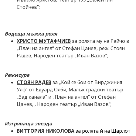
Стойчев”;
Водеща мъжка роля
ХРИСТО МУТАФЧИЕВ
за ролята му на Райчо в
„
П
лач на ангел
“ от Стефан Цанев
, реж.
Стоян
Радев
,
Народен театър „Иван Вазов“;
Режисура
СТОЯН РАДЕВ
за
„Кой се бои от Вирджиния
Улф“ от Едуард Олби, Малък градски театър
„Зад канала”
и
„
П
лач на ангел
“ от Стефан
Цанев
, ,
Народен театър „Иван Вазов“;
Изгряваща звезда
ВИТТОРИЯ НИКОЛОВА
за ролята й на Шарлот