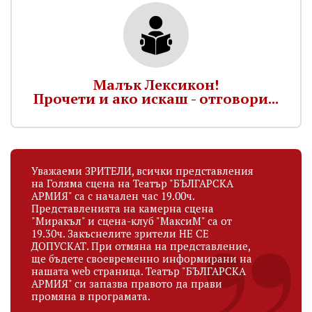
Малък Лексикон!
Прочети и ако искаш - отговори...
Уважаеми ЗРИТЕЛИ, всички представления
на Голяма сцена на Театър "БЪЛГАРСКА
АРМИЯ" са с начален час 19.00ч.
Представленията на камерна сцена
"Миракъл" и сцена-клуб "МаксиМ" са от
19.30ч. Закъснелите зрители НЕ СЕ
ДОПУСКАТ. При отмяна на представление,
ще бъдете своевременно информирани на
нашата web страница. Театър "БЪЛГАРСКА
АРМИЯ" си запазва правото да прави
промяна в програмата.