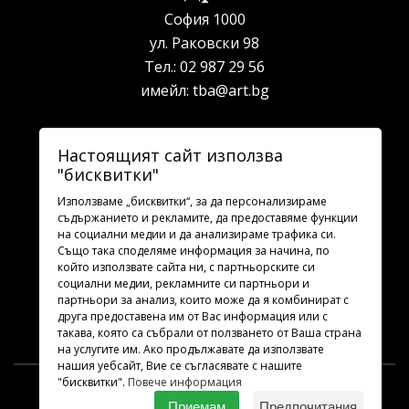
София 1000
ул. Раковски 98
Тел.:
02 987 29 56
имейл:
tba@art.bg
Билетна каса
Настоящият сайт използва
"бисквитки"
телефон:
02 987 23 03
рабoтно време: 10:00 - 19:30
Използваме „бисквитки“, за да персонализираме
съдържанието и рекламите, да предоставяме функции
на социални медии и да анализираме трафика си.
Последвайте ни
Също така споделяме информация за начина, по
който използвате сайта ни, с партньорските си
социални медии, рекламните си партньори и
партньори за анализ, които може да я комбинират с
друга предоставена им от Вас информация или с
такава, която са събрали от ползването от Ваша страна
на услугите им. Ако продължавате да използвате
нашия уебсайт, Вие се съгласявате с нашите
"бисквитки".
Повече информация
TBA.ART.BG
2026 © Всички права запазени.
Приемам
Предпочитания