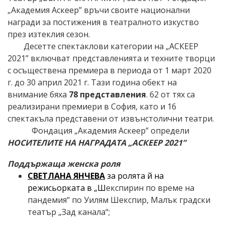
„Академия Аскеер” връчи своите национални
награди за постижения в театралното изкуство
през изтеклия сезон.
Десетте спектаклови категории на „АСКЕЕР
20
21
” включват представленията и техните творци
с осъществена премиера в периода от 1
март
20
20
г. до 3
0
април
20
21
г.
Тази година обект на
внимание бяха
78
представления
. 6
2
от тях са
реализирани премиери в София, като
и
16
спектакъла представени от извънстолични театри.
Фондация „Академия Аскеер” определи
НОСИТЕЛИТЕ НА НАГРАДАТА „АСКЕЕР 2021”
Поддържаща женска роля
СВЕТЛАНА ЯНЧЕВА
за ролята й на
режисьорката в „Ш
експирин
по време на
пандемия
“ по Уилям Шекспир,
Малък градски
театър „Зад канала“;