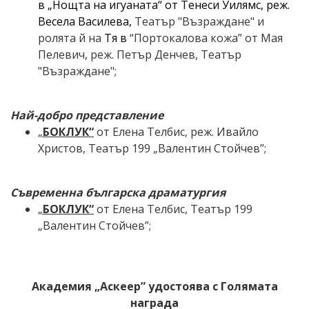
в „Нощта на игуаната“ от Тенеси Уилямс, реж.
Весела Василева,
Т
еатър "Възраждане"
и
ролята й на
Тя в
“Портокалова кожа”
от
Мая
Пелевич
,
реж.
Петър Денчев
, Т
еатър
"Възраждане"
;
Най-добро представление
„
БОКЛУК“
от Елена Телбис,
реж. Ивайло
Христов,
Театър 199 „Валентин Стойчев”;
Съвременна българска драматургия
„
БОКЛУК“
от Елена Телбис,
Театър 199
„Валентин Стойчев”;
Академия „Аскеер” удостоява с Голямата
награда