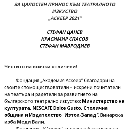
ЗА ЦЯЛОСТЕН ПРИНОС КЪМ
ТЕАТРАЛНОТО
ИЗКУСТВО
„АСКЕЕР 2021”
СТЕФАН ЦАНЕВ
КРАСИМИР СПАСОВ
СТЕФАН МАВРОДИЕВ
Честито на всички отличени!
Фондация „Академия Аскеер”
б
лагодари на
своите
спомоществователи – искрени почитатели
на театъра и радетели за развитието на
българското театрално изкуство:
Министерство на
културата, NESCAFE Dolce Gusto
,
Столична
община
и
Издателство
"
Изток
-
Запад
"
,
Винарска
изба Меди Вали
.
Фондация „
А‘Аскеер
”
сърдечно благодари на