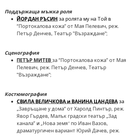
Поддържаща мъжка роля
ЙОРДАН РЪСИН
за ролята му на Той в
“Портокалова кожа”
от
Мая Пелевич
,
реж.
Петър Денчев
, Т
еатър "Възраждане";
Сценография
ПЕТЪР МИТЕВ
за
“Портокалова кожа”
от
Мая
Пелевич
,
реж.
Петър Денчев
, Т
еатър
"Възраждане";
Костюмография
СВИЛА ВЕЛИЧКОВА и ВАНИНА ЦАНДЕВА
за
„Завръщане у дома“ от Харолд Пинтър, реж.
Явор Гърдев, Малък градски театър „Зад
канала”
и
„
Нова
з
емя
“
по Иван Вазов
,
драматургичен вариант Юрий Дачев, реж.