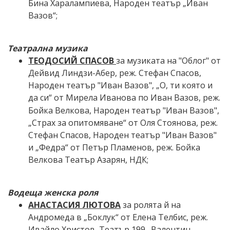
Бина Харалампиева,
Народен театър „Иван
Вазов“;
Театрална музика
ТЕОДОСИЙ СПАСОВ
за музиката на
"
Облог
"
от
Дейвид Линдзи-Абер,
реж. Стефан Спасов,
Народен театър
"Иван Вазов"
,
„О, ти която и
да си“
от Мирела Иванова
по Иван Вазов,
реж.
Бойка Велкова,
Народен театър
"Иван Вазов"
,
„Страх за опитомяване“
от Оля Стоянова
,
реж.
Стефан Спасов
,
Народен театър
"Иван Вазов"
и „
Федра“
от Петър Пламенов, реж.
Бойка
Велкова
Театър Азарян,
НДК
;
Водеща женска роля
АНАСТАСИЯ ЛЮТОВА
за ролята й на
Андромеда в
„Боклук“ от Елена Телбис,
реж.
Ивайло Христов,
Театър 199 „Валентин