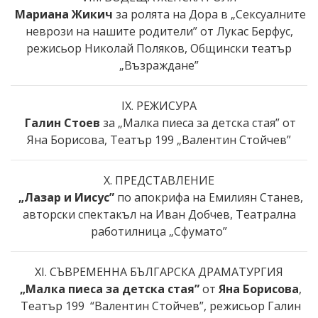
Мариана Жикич
за ролята на Дора в „Сексуалните
неврози на нашите родители” от Лукас Берфус,
режисьор Николай Поляков, Общински театър
„Възраждане”
IX. РЕЖИСУРА
Галин Стоев
за „Малка пиеса за детска стая” от
Яна Борисова, Театър 199 „Валентин Стойчев”
X. ПРЕДСТАВЛЕНИЕ
„Лазар и Иисус”
по апокрифа на Емилиян Станев,
авторски спектакъл на Иван Добчев, Театрална
работилница „Сфумато”
XI. СЪВРЕМЕННА БЪЛГАРСКА ДРАМАТУРГИЯ
„Малка пиеса за детска стая”
от
Яна Борисова
,
Театър 199 “Валентин Стойчев”, режисьор Галин