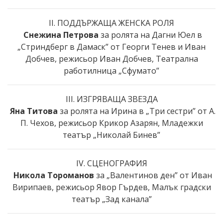
II. ПОДДЪРЖАЩА ЖЕНСКА РОЛЯ
Снежина Петрова
за ролята на Дагни Юел в
„Стриндберг в Дамаск” от Георги Тенев и Иван
Добчев, режисьор Иван Добчев, Театрална
работилница „Сфумато”
III. ИЗГРЯВАЩА ЗВЕЗДА
Яна Титова
за ролята на Ирина в „Три сестри” от А.
П. Чехов, режисьор Крикор Азарян, Младежки
театър „Николай Бинев”
IV. СЦЕНОГРАФИЯ
Никола Тороманов
за „Валентинов ден” от Иван
Вирипаев, режисьор Явор Гърдев, Малък градски
театър „Зад канала”