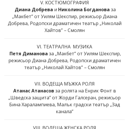
V. КОСТЮМОГРАФИЯ
Диана Добрева
и
Николина Богданова
за
„Макбет” от Уилям Шекспир, режисьор Диана
Добрева, Родопски драматичен театър „Николай
Хайтов” – Смолян
VI. ТЕАТРАЛНА МУЗИКА
Петя Диманова
за „Макбет” от Уилям Шекспир,
режисьор Диана Добрева, Родопски драматичен
театър „Николай Хайтов” – Смолян
VII. ВОДЕЩА МЪЖКА РОЛЯ
Атанас Атанасов
за ролята на Eнрик Фонт в
„Шведска защита” от Жорди Галсеран, режисьор
Бина Харалампиева, Малък градски театър „Зад
канала”
VIII. ВОДЕЩА ЖЕНСКА РОЛЯ