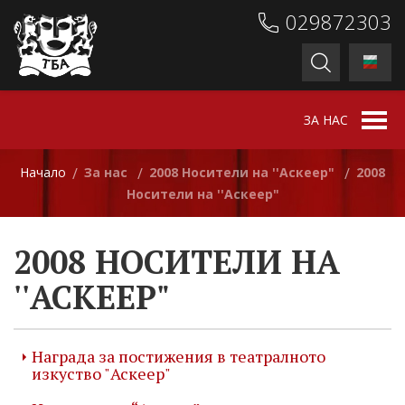
029872303
ЗА НАС
Начало
За нас
2008 Носители на ''Аскеер"
2008
/
/
/
Носители на ''Аскеер"
2008 НОСИТЕЛИ НА
''АСКЕЕР"
Награда за постижения в театралното
изкуство "Аскеер"