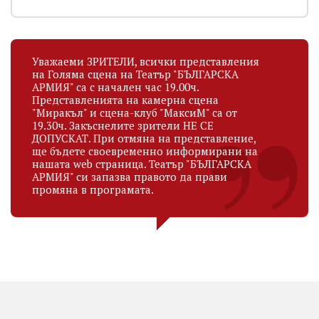
Уважаеми ЗРИТЕЛИ, всички представления
на Голяма сцена на Театър "БЪЛГАРСКА
АРМИЯ" са с начален час 19.00ч.
Представленията на камерна сцена
"Миракъл" и сцена-клуб "МаксиМ" са от
19.30ч. Закъснелите зрители НЕ СЕ
ДОПУСКАТ. При отмяна на представление,
ще бъдете своевременно информирани на
нашата web страница. Театър "БЪЛГАРСКА
АРМИЯ" си запазва правото да прави
промяна в програмата.