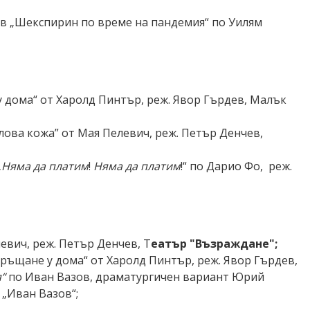
 в „Шекспирин по време на пандемия“ по Уилям
у дома“ от Харолд Пинтър, реж. Явор Гърдев, Малък
лова кожа”
от Мая Пелевич, реж. Петър Денчев,
„
Няма да платим
!
Няма да платим
!“ по Дарио Фо, реж.
евич, реж. Петър Денчев, Т
еатър "Възраждане";
връщане у дома“ от Харолд Пинтър, реж. Явор Гърдев,
я
“
по Иван Вазов, драматургичен вариант Юрий
 „Иван Вазов“;