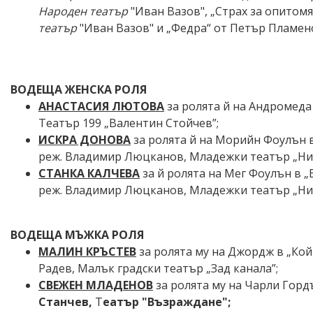
Народен театър
"Иван Вазов", „Страх за опитомя
театър
"Иван Вазов" и „Федра“ от Петър Пламено
ВОДЕЩА ЖЕНСКА РОЛЯ
АНАСТАСИЯ ЛЮТОВА
за ролята й на Андромеда 
Театър 199 „Валентин Стойчев”;
ИСКРА ДОНОВА
за ролята й на Морийн Фоулън 
реж. Владимир Люцканов, Младежки театър
„Ни
СТАНКА КАЛЧЕВА
за й ролята на Мег Фоулън в 
реж. Владимир Люцканов,
Младежки театър
„Ни
ВОДЕЩА МЪЖКА РОЛЯ
МАЛИН КРЪСТЕВ
за ролята му на Джордж в „Кой 
Радев, Малък градски театър „Зад канала”;
СВЕЖЕН МЛАДЕНОВ
за ролята му на Чарли Горд
Станчев
,
Т
еатър "Възраждане";