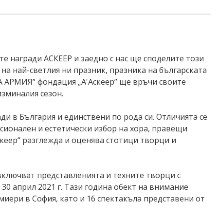
те награди АСКЕЕР и заедно с нас ще споделите този
на най-светлия ни празник, празника на българската
КА АРМИЯ” фондация „А'Аскеер” ще връчи своите
изминалия сезон.
и в България и единствени по рода си. Отличията се
фесионален и естетически избор на хора, правещи
скеер“ разглежда и оценява стотици творци и
ключват представленията и техните творци с
 30 април 2021 г. Тази година обект на внимание
емиери в София, като и 16 спектакъла представени от