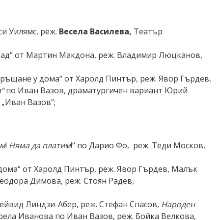
си Уилямс, реж.
Весела Василева
,
Театър
град“ от Мартин Макдона, реж. Владимир Люцканов,
връщане у дома“ от Харолд Пинтър, реж. Явор Гърдев,
я
“
по Иван Вазов, драматургичен вариант Юрий
 „Иван Вазов“;
им
!
Няма да платим
!“ по Дарио Фо, реж. Теди Москов,
дома“ от Харолд Пинтър, реж. Явор Гърдев, Малък
Теодора Димова, реж. Стоян Радев,
Дейвид Линдзи-Абер,
реж. Стефан Спасов
,
Народен
ирела Иванова по Иван Вазов, реж. Бойка Велкова,