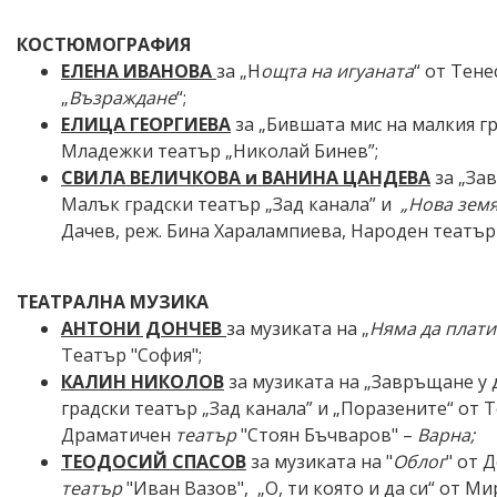
КОСТЮМОГРАФИЯ
ЕЛЕНА ИВАНОВА
за „Н
ощта на игуаната
“ от Тене
„
Възраждане
“;
ЕЛИЦА ГЕОРГИЕВА
за „Бившата мис на малкия 
Младежки театър „Николай Бинев”;
СВИЛА ВЕЛИЧКОВА и ВАНИНА ЦАНДЕВА
за „За
Малък градски театър „Зад канала” и
„
Нова
з
ем
Дачев, реж. Бина Харалампиева, Народен театър
ТЕАТРАЛНА МУЗИКА
АНТОНИ ДОНЧЕВ
за музиката на „
Няма да плат
Театър "София";
КАЛИН НИКОЛОВ
за музиката на
„Завръщане у 
градски театър „Зад канала” и „Поразените“ от 
Драматичен
театър
"Стоян Бъчваров" –
Варна;
ТЕОДОСИЙ СПАСОВ
за музиката на "
Облог
" от 
театър
"Иван Вазов", „О, ти която и да си“ от М