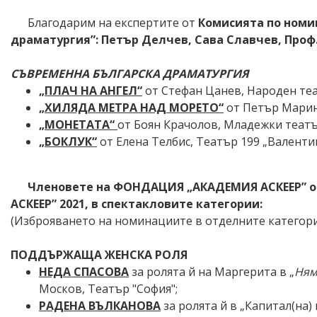
Благодарим на експертите от
Комисията по номи
драматургия”: Петър Делчев
, Сава Славчев
, Про
СЪВРЕМЕННА БЪЛГАРСКА ДРАМАТУРГИЯ
„ПЛАЧ НА АНГЕЛ“
от Стефан Цанев, Народен теа
„ХИЛЯДА МЕТРА НАД МОРЕТО“
от Петър Мари
„МОНЕТАТА“
от Боян Крачолов, Младежки теат
„БОКЛУК“
от Елена Телбис, Театър 199 „Валенти
Членовете на ФОНДАЦИЯ „АКАДЕМИЯ АСКЕЕР” о
АСКЕЕР” 20
21, в спектакловите категории:
(Изброяването на номинациите в отделните категории
ПОДДЪРЖАЩА ЖЕНСКА РОЛЯ
НЕДА СПАСОВА
за ролята й на Маргерита в
„
Ням
Москов, Театър "София";
РАДЕНА ВЪЛКАНОВА
за ролята й в „Капитал(на