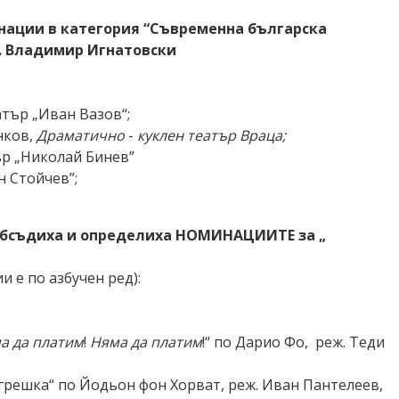
нации в категория “Съвременна българска
ф. Владимир Игнатовски
тър „Иван Вазов“;
нков,
Драматично
-
куклен театър Враца;
ър „Николай Бинев”
н Стойчев”;
бсъдиха и определиха НОМИНАЦИИТЕ
за „
 е по азбучен ред):
а да платим
!
Няма да платим
!“ по Дарио Фо, реж. Теди
) грешка“ по Йодьон фон Хорват, реж. Иван Пантелеев,