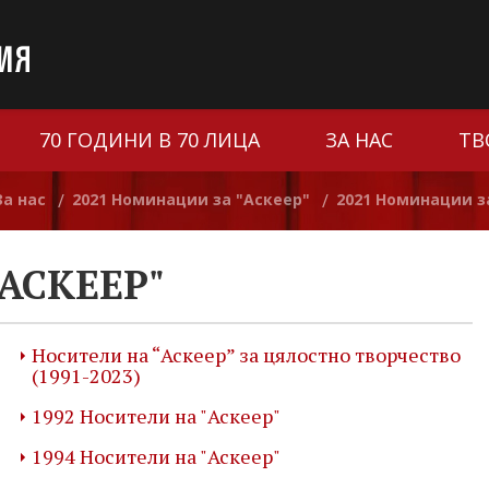
70 ГОДИНИ В 70 ЛИЦА
ЗА НАС
ТВ
За нас
2021 Номинации за "Аскеер"
2021 Номинации з
/
/
АСКЕЕР"
Носители на “Аскеер” за цялостно творчество
(1991-2023)
1992 Носители на "Аскеер"
1994 Носители на "Аскеер"