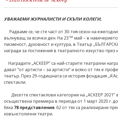
УВАЖАЕМИ ЖУРНАЛИСТИ И СКЪПИ КОЛЕГИ,
Радваме се, че сте част от 30-тия сезон на ежегодни
-ти
вълнуващ за всички ден. На 23
май – в навечерието 
писменост, духовност и култура, в Театър „БЪЛГАРС
награди за постижения в театралното изкуство през 
Наградите „АСКЕЕР” са най-старите театрални наград
дават “от артисти – за артисти” и всяко от тях е про
театър. През 29-годишната си история фондация „А‘А
спектакли.
Десетте спектаклови категории на „АСКЕЕР 2021” в
осъществена премиера в периода от 1 март 2020 г. до
бяха
78 представления
. 62 от тях са реализирани пр
извънстолични театри.