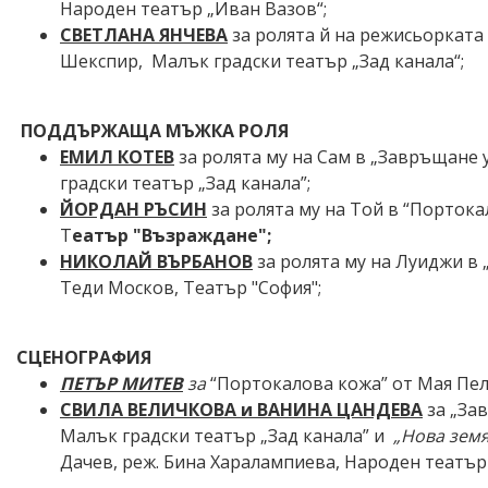
Народен театър „Иван Вазов“;
СВЕТЛАНА ЯНЧЕВА
за ролята й на режисьорката
Шекспир, Малък градски театър „Зад канала“;
ПОДДЪРЖАЩА МЪЖКА РОЛЯ
ЕМИЛ КОТЕВ
за ролята му на Сам в „Завръщане 
градски театър „Зад канала”;
ЙОРДАН РЪСИН
за ролята му на Той в
“Портока
Т
еатър "Възраждане";
НИКОЛАЙ ВЪРБАНОВ
за ролята му на Луиджи в
Теди Москов, Театър "София";
СЦЕНОГРАФИЯ
ПЕТЪР МИТЕВ
за
“Портокалова кожа” от Мая Пел
СВИЛА ВЕЛИЧКОВА и ВАНИНА ЦАНДЕВА
за „За
Малък градски театър „Зад канала” и
„
Нова
з
ем
Дачев, реж. Бина Харалампиева, Народен театър