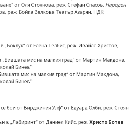
ване“ от Оля Стоянова, реж. Стефан Спасов
,
Народен
в, реж. Бойка Велкова Театър Азарян, НДК;
в „Боклук“ от Елена Телбис, реж. Ивайло Христов,
в „Бившата мис на малкия град“ от Мартин Макдона,
колай Бинев”
;
„Бившата мис на малкия град“ от Мартин Макдона,
колай Бинев”;
се бои от Вирджиния Улф“ от Едуард Олби, реж. Стоян
ън в „Лабиринт“ от Даниел Кийс, реж.
Христо Ботев