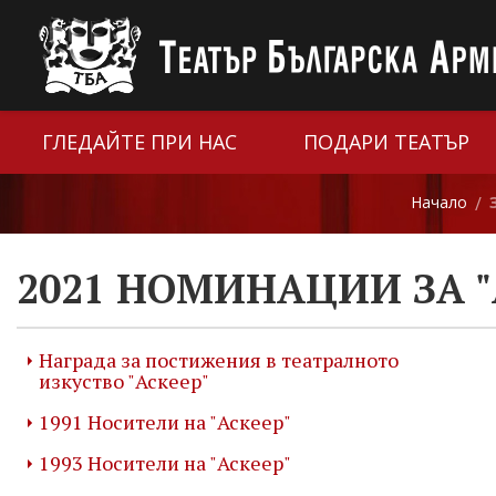
ГЛЕДАЙТЕ ПРИ НАС
ПОДАРИ ТЕАТЪР
Начало
/
2021 НОМИНАЦИИ ЗА "
Награда за постижения в театралното
изкуство "Аскеер"
1991 Носители на "Аскеер"
1993 Носители на "Аскеер"