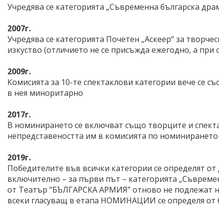
Учредява се категорията „Съвременна българска драм
2007г.
Учредява се категорията Почетен „Аскеер“ за творчес
изкуство (отличието не се присъжда ежегодно, а при 
2009г.
Комисията за 10-те спектаклови категории вече се със
в нея миноритарно
2017г.
В номинирането се включват също творците и спект
непредставеността им в комисията по номинирането
2019г.
Победителите във всички категории се определят от
включително – за първи път – категорията „Съвремен
от Театър “БЪЛГАРСКА АРМИЯ” отново не подлежат на
всеки гласуващ в етапа НОМИНАЦИИ се определя от бр