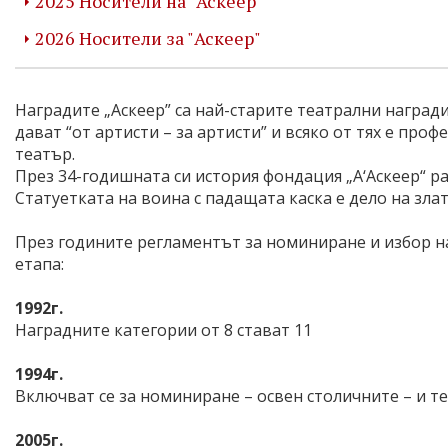
2025 Носители на "Аскеер"
2026 Носители за "Аскеер"
Наградите „Аскеер” са най-старите театрални награди
дават “от артисти – за артисти” и всяко от тях е про
театър.
През 34-годишната си история фондация „А‘Аскеер“ р
Статуетката на воина с падащата каска е дело на зла
През годините регламентът за номиниране и избор 
етапа:
1992г.
Наградните категории от 8 стават 11
1994г.
Включват се за номиниране – освен столичните – и т
2005г.