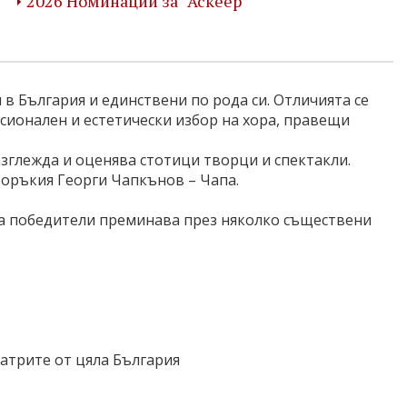
2026 Номинации за "Аскеер"
 в България и единствени по рода си. Отличията се
фесионален и естетически избор на хора, правещи
азглежда и оценява стотици творци и спектакли.
торъкия Георги Чапкънов – Чапа.
на победители преминава през няколко съществени
еатрите от цяла България