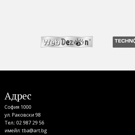
Адрес
София 1000
ул. Раковски 98
Тел.:
02 987 29 56
имейл:
tba@art.bg