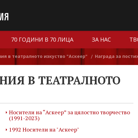
70 ГОДИНИ В 70 ЛИЦА
ЗА НАС
ТВ
ия в театралното изкуство "Аскеер"
Награда за пости
/
НИЯ В ТЕАТРАЛНОТО
Носители на “Аскеер” за цялостно творчество
(1991-2023)
1992 Носители на "Аскеер"