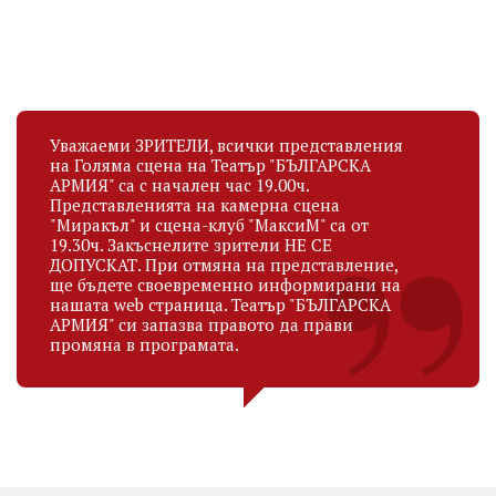
Уважаеми ЗРИТЕЛИ, всички представления
на Голяма сцена на Театър "БЪЛГАРСКА
АРМИЯ" са с начален час 19.00ч.
Представленията на камерна сцена
"Миракъл" и сцена-клуб "МаксиМ" са от
19.30ч. Закъснелите зрители НЕ СЕ
ДОПУСКАТ. При отмяна на представление,
ще бъдете своевременно информирани на
нашата web страница. Театър "БЪЛГАРСКА
АРМИЯ" си запазва правото да прави
промяна в програмата.