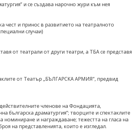
атургия” и се създава нарочно жури към нея
ка чест и принос в развитието на театралното
специални случаи)
тавя от театрали от други театри, а ТБА се представя
аклите от Театър „БЪЛГАРСКА АРМИЯ“, предвид
 действителните членове на Фондацията,
на българска драматургия“; творците и спектаклите
 номиниране и награждаване; тежестта на гласа на
оя на представленията, които е изгледал.