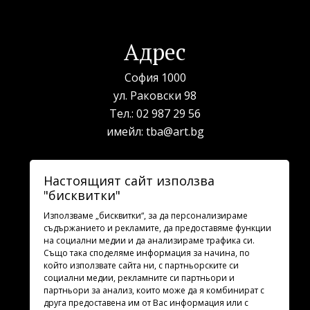
Адрес
София 1000
ул. Раковски 98
Тел.:
02 987 29 56
имейл:
tba@art.bg
Билетна каса
Настоящият сайт използва
"бисквитки"
телефон:
02 987 23 03
рабoтно време: 10:00 - 19:30
Използваме „бисквитки“, за да персонализираме
съдържанието и рекламите, да предоставяме функции
на социални медии и да анализираме трафика си.
Последвайте ни
Също така споделяме информация за начина, по
който използвате сайта ни, с партньорските си
социални медии, рекламните си партньори и
партньори за анализ, които може да я комбинират с
друга предоставена им от Вас информация или с