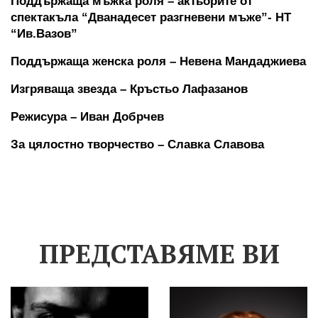
Поддържаща мъжка роля – актьорите от 
спектакъла “Дванадесет разгневени мъже”- НТ 
“Ив.Вазов”
Поддържаща женска роля – Невена Мандаджиева
Изгряваща звезда – Кръстьо Лафазанов
Режисура – Иван Добрчев
За цялостно творчество – Славка Славова
ПРЕДСТАВЯМЕ ВИ