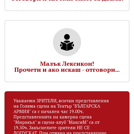
Малък Лексикон!
Прочети и ако искаш - отговори...
Уважаеми ЗРИТЕЛИ, всички представления
на Голяма сцена на Театър "БЪЛГАРСКА
АРМИЯ" са с начален час 19.00ч.
Представленията на камерна сцена
"Миракъл" и сцена-клуб "МаксиМ" са от
19.30ч. Закъснелите зрители НЕ СЕ
ДОПУСКАТ. При отмяна на представление,