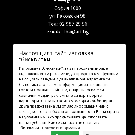
София 1000
ул. Раковски 98
Тел.:
02 987 29 56
имейл:
tba@art.bg
Билетна каса
Настоящият сайт използва
"бисквитки"
телефон:
02 987 23 03
рабoтно време: 10:00 - 19:30
Използваме „бисквитки“, за да персонализираме
съдържанието и рекламите, да предоставяме функции
на социални медии и да анализираме трафика си.
Последвайте ни
Също така споделяме информация за начина, по
който използвате сайта ни, с партньорските си
социални медии, рекламните си партньори и
партньори за анализ, които може да я комбинират с
друга предоставена им от Вас информация или с
такава, която са събрали от ползването от Ваша страна
на услугите им. Ако продължавате да използвате
нашия уебсайт, Вие се съгласявате с нашите
"бисквитки".
Повече информация