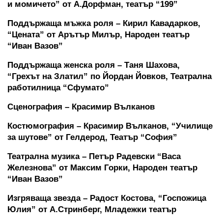
и момичето” от А.Дорфман, театър “199”
Поддържаща мъжка роля – Кирил Кавадарков, 
“Цената” от Арътър Милър, Народен театър 
“Иван Вазов”
Поддържаща женска роля – Таня Шахова, 
“Грехът на Златил” по Йордан Йовков, Театрална 
работилница “Сфумато”
Сценография – Красимир Вълканов
Костюмография – Красимир Вълканов, “Училище 
за шутове” от Гелдерод, Театър “София”
Театрална музика – Петър Радевски “Васа 
Железнова” от Максим Горки, Народен театър 
“Иван Вазов”
Изгряваща звезда – Радост Костова, “Госпожица 
Юлия” от А.Стринберг, Младежки театър