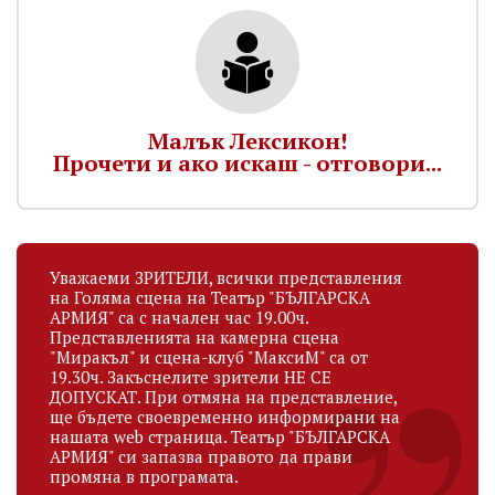
Малък Лексикон!
Прочети и ако искаш - отговори...
Уважаеми ЗРИТЕЛИ, всички представления
на Голяма сцена на Театър "БЪЛГАРСКА
АРМИЯ" са с начален час 19.00ч.
Представленията на камерна сцена
"Миракъл" и сцена-клуб "МаксиМ" са от
19.30ч. Закъснелите зрители НЕ СЕ
ДОПУСКАТ. При отмяна на представление,
ще бъдете своевременно информирани на
нашата web страница. Театър "БЪЛГАРСКА
АРМИЯ" си запазва правото да прави
промяна в програмата.