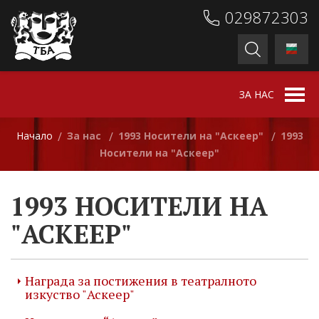
029872303
ЗА НАС
Начало
За нас
1993 Носители на "Аскеер"
1993
/
/
/
Носители на "Аскеер"
1993 НОСИТЕЛИ НА
"АСКЕЕР"
Награда за постижения в театралното
изкуство "Аскеер"