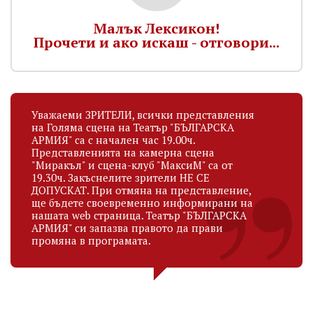
Малък Лексикон!
Прочети и ако искаш - отговори...
Уважаеми ЗРИТЕЛИ, всички представления
на Голяма сцена на Театър "БЪЛГАРСКА
АРМИЯ" са с начален час 19.00ч.
Представленията на камерна сцена
"Миракъл" и сцена-клуб "МаксиМ" са от
19.30ч. Закъснелите зрители НЕ СЕ
ДОПУСКАТ. При отмяна на представление,
ще бъдете своевременно информирани на
нашата web страница. Театър "БЪЛГАРСКА
АРМИЯ" си запазва правото да прави
промяна в програмата.