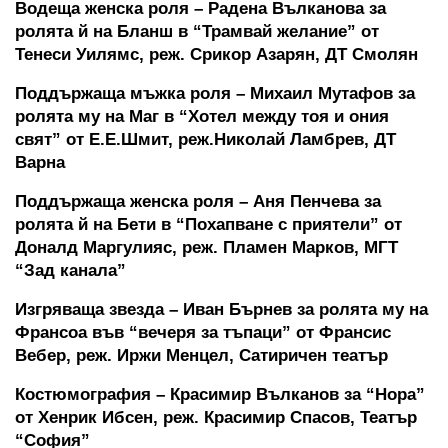
Водеща женска роля – Радена Вълканова за 
ролята й на Бланш в “Трамвай желание” от 
Тенеси Уилямс, реж. Срикор Азарян, ДТ Смолян
Поддържаща мъжка роля – Михаил Мутафов за 
ролята му на Маг в “Хотел между тоя и ония 
свят” от Е.Е.Шмит, реж.Николай Ламбрев, ДТ 
Варна
Поддържаща женска роля – Аня Пенчева за 
ролята й на Бети в “Похапване с приятели” от 
Доналд Маргулияс, реж. Пламен Марков, МГТ 
“Зад канала”
Изгряваща звезда – Иван Бърнев за ролята му на 
Франсоа във “вечеря за тъпаци” от Франсис 
Вебер, реж. Иржи Менцел, Сатиричен театър
Костюмография – Красимир Вълканов за “Нора” 
от Хенрик Ибсен, реж. Красимир Спасов, Театър 
“София”