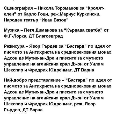
Сценография – Никола Тороманов за “Кролят-
елен” от Карло Гоци, реж.Мариус Куркински, 
Народен театър “Иван Вазов”
Музика – Петя Диманова за “Кървава сватба” от 
Ф.Г-Лорка, ДТ Благоевград
Режисура – Явор Гърдев за “Бастард” по идея от 
писмото за Антихриста на средновековния монах 
Адсон де Мутие-ан-Дре и пиесите за смутното 
управление на аглийския крал Джон от Уилям 
Шекспир и Фридрих Юдренмат, ДТ Варна
Най-добро представление – “Бастард” по идея от 
писмото за Антихриста на средновековния монах 
Адсон де Мутие-ан-Дре и пиесите за смутното 
управление на аглийския крал Джон от Уилям 
Шекспир и Фридрих Юдренмат, реж. Явор 
Гърдев, ДТ Варна