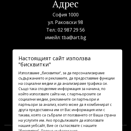
Адрес
София 1000
ул. Раковски 98
Тел.:
02 987 29 56
имейл:
tba@art.bg
Билетна каса
Настоящият сайт използва
"бисквитки"
телефон:
02 987 23 03
рабoтно време: 10:00 - 19:30
Използваме „бисквитки“, за да персонализираме
съдържанието и рекламите, да предоставяме функции
на социални медии и да анализираме трафика си.
Последвайте ни
Също така споделяме информация за начина, по
който използвате сайта ни, с партньорските си
социални медии, рекламните си партньори и
партньори за анализ, които може да я комбинират с
друга предоставена им от Вас информация или с
такава, която са събрали от ползването от Ваша страна
на услугите им. Ако продължавате да използвате
нашия уебсайт, Вие се съгласявате с нашите
"бисквитки".
Повече информация