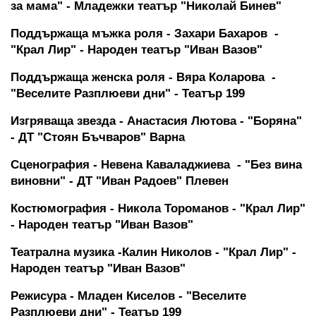
за мама" - Младежки театър "Николай Бинев" 
Поддържаща мъжка роля - Захари Бахаров  - 
"Крал Лир" - Народен театър "Иван Вазов"
Поддържаща женска роля - Вяра Коларова  - 
"Веселите Разплюеви дни" - Театър 199
Изгряваща звезда - Анастасия Лютова - "Боряна" 
- ДТ "Стоян Бъчваров" Варна 
Сценография - Невена Каваладжиева  - "Без вина 
виновни" - ДТ "Иван Радоев" Плевен
Костюмография - Никола Тороманов - "Крал Лир" 
- Народен театър "Иван Вазов"
Театрална музика -Калин Николов - "Крал Лир" - 
Народен театър "Иван Вазов"
Режисура - Младен Киселов - "Веселите 
Разплюеви дни" - Театър 199