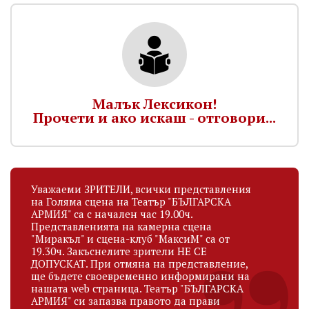
Малък Лексикон!
Прочети и ако искаш - отговори...
Уважаеми ЗРИТЕЛИ, всички представления
на Голяма сцена на Театър "БЪЛГАРСКА
АРМИЯ" са с начален час 19.00ч.
Представленията на камерна сцена
"Миракъл" и сцена-клуб "МаксиМ" са от
19.30ч. Закъснелите зрители НЕ СЕ
ДОПУСКАТ. При отмяна на представление,
ще бъдете своевременно информирани на
нашата web страница. Театър "БЪЛГАРСКА
АРМИЯ" си запазва правото да прави