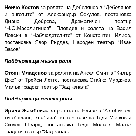
Ненчо Костов 
за ролята на Дебелянов в “Дебелянов 
и ангелите” от Александър Секулов, постановка 
Диана Добрева, Драматичен театър 
“Н.О.Масалитинов”- Пловдив и ролята на Васил 
Левски в “Наблюдателите” от Константин Илиев, 
постановка Явор Гърдев, Народен театър “Иван 
Вазов”
Поддържаща мъжка роля
Стоян Младенов 
за ролята на Ансел Смит в “Килър 
Джо” от Трейси Леттс, постановка Стайко Мурджев, 
Малък градски театър “Зад канала”
Поддържаща женска роля
Ирини Жамбонас 
за ролята на Елизе в “Аз обичам, 
ти обичаш, тя обича” по текстове на Теди Москов и 
Симон Шварц, постановка Теди Москов, Малък 
градски театър “Зад канала”