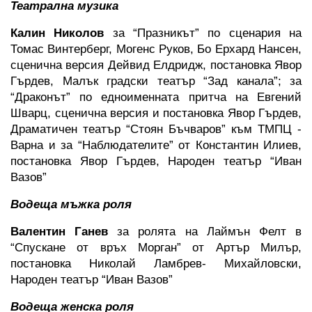
Театрална музика
Калин Николов 
за “Празникът” по сценария на 
Томас Винтерберг, Могенс Руков, Бо Ерхард Нансен, 
сценична версия Дейвид Елдридж, постановка Явор 
Гърдев, Малък градски театър “Зад канала”; за 
“Драконът” по едноименната притча на Евгений 
Шварц, сценична версия и постановка Явор Гърдев, 
Драматичен театър “Стоян Бъчваров” към ТМПЦ - 
Варна и за “Наблюдателите” от Константин Илиев, 
постановка Явор Гърдев, Народен театър “Иван 
Вазов”  
Водеща мъжка роля
Валентин Ганев 
за ролята на Лаймън Фелт в 
“Спускане от връх Морган” от Артър Милър, 
постановка Николай Ламбрев- Михайловски, 
Народен театър “Иван Вазов”
Водеща женска роля