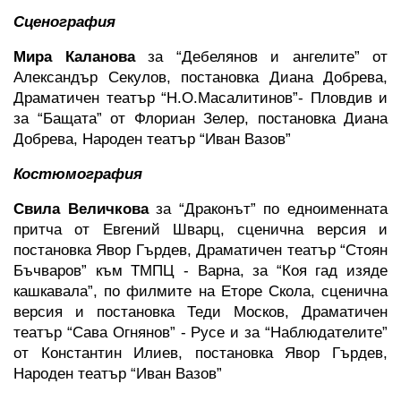
Сценография
Мира Каланова 
за “Дебелянов и ангелите” от 
Александър Секулов, постановка Диана Добрева, 
Драматичен театър “Н.О.Масалитинов”- Пловдив и 
за “Бащата” от Флориан Зелер, постановка Диана 
Добрева, Народен театър “Иван Вазов”
Костюмография
Свила Величкова 
за “Драконът” по едноименната 
притча от Евгений Шварц, сценична версия и 
постановка Явор Гърдев, Драматичен театър “Стоян 
Бъчваров” към ТМПЦ - Варна, за “Коя гад изяде 
кашкавала”, по филмите на Еторе Скола, сценична 
версия и постановка Теди Москов, Драматичен 
театър “Сава Огнянов” - Русе и за “Наблюдателите” 
от Константин Илиев, постановка Явор Гърдев, 
Народен театър “Иван Вазов” 