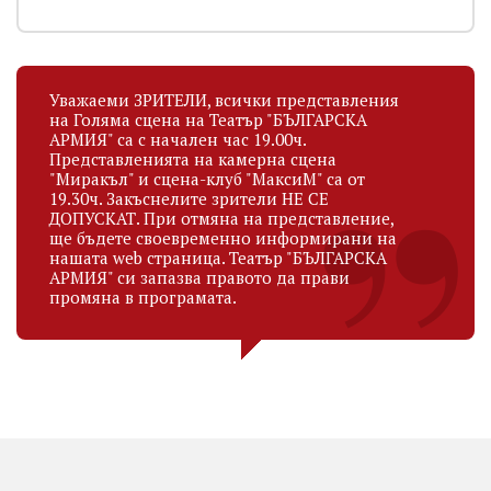
Уважаеми ЗРИТЕЛИ, всички представления
на Голяма сцена на Театър "БЪЛГАРСКА
АРМИЯ" са с начален час 19.00ч.
Представленията на камерна сцена
"Миракъл" и сцена-клуб "МаксиМ" са от
19.30ч. Закъснелите зрители НЕ СЕ
ДОПУСКАТ. При отмяна на представление,
ще бъдете своевременно информирани на
нашата web страница. Театър "БЪЛГАРСКА
АРМИЯ" си запазва правото да прави
промяна в програмата.