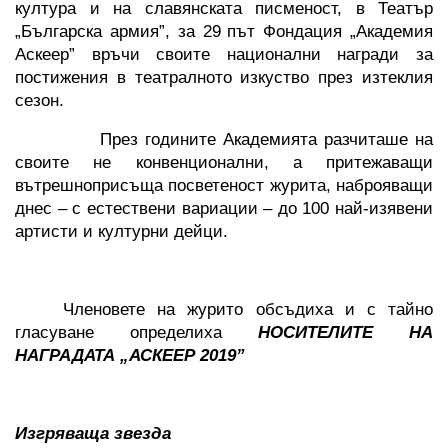
култура и на славянската писменост, в Театър 
„Българска армия”, за 29
път Фондация „Академия 
Аскеер” връчи своите национални награди за 
постижения в театралното изкуство през изтеклия 
сезон.
През годините Академията разчиташе на 
своите не конвенционални, а притежаващи 
вътрешноприсъща посветеност журита, наброяващи 
днес – с естествени вариации – до 100 най-изявени 
артисти и културни дейци.
Членовете на журито обсъдиха и с тайно 
гласуване определиха 
НОСИТЕЛИТЕ НА 
НАГРАДАТА „АСКЕЕР 2019”
Изгряваща звезда