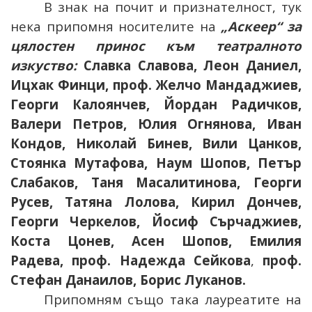
В знак на почит и признателност, тук
нека припомня носителите на
„Аскеер“
за
цялостен принос към театралното
изкуство:
Славка Славова, Леон Даниел,
Ицхак Финци, проф. Желчо Мандаджиев,
Георги Калоянчев, Йордан Радичков,
Валери Петров, Юлия Огнянова, Иван
Кондов, Николай Бинев, Вили Цанков,
Стоянка Мутафова, Наум Шопов, Петър
Слабаков, Таня Масалитинова, Георги
Русев, Татяна Лолова, Кирил Дончев,
Георги Черкелов, Йосиф Сърчаджиев,
Коста Цонев, Асен Шопов, Емилия
Радева, проф. Надежда Сейкова
,
проф.
Стефан Данаилов, Борис Луканов.
Припомням също така лауреатите на