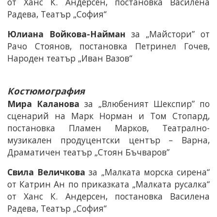
от Ханс К. Андерсен, постановка Василена
Радева, Театър „София“
Юлиана Войкова-Найман
за „Майстори” от
Рачо Стоянов, постановка Петринел Гочев,
Народен театър „Иван Вазов“
Костюмография
Мира Каланова
за „Влюбеният Шекспир” по
сценарий на Марк Норман и Том Стопард,
постановка Пламен Марков, Театрално-
музикален продуцентски център – Варна,
Драматичен театър „Стоян Бъчваров”
Свила Величкова
за „Малката морска сирена“
от Катрин Ан по приказката „Малката русалка“
от Ханс К. Андерсен, постановка Василена
Радева, Театър „София“