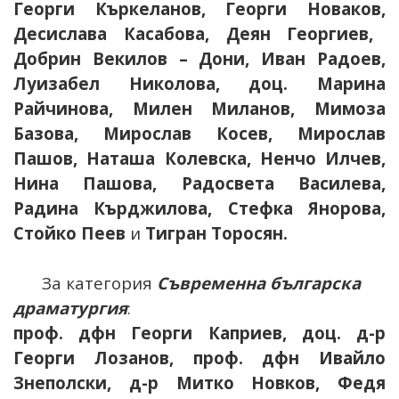
Георги Къркеланов
,
Георги Новаков
,
Десислава Касабова, Деян Георгиев,
Добрин Векилов – Дони,
Иван Радоев,
Луизабел Николова, доц.
Марина
Райчинова
,
Милен Миланов
, Мимоза
Базова,
Мирослав Косев
, Мирослав
Пашов,
Наташа К
олевска,
Ненчо Илчев
,
Нина Пашова
, Радосвета Василева,
Радина Кърджилова, Стефка Янорова,
Стойко Пеев
и
Тигран Торосян.
За категория
Съвременна българска
драматургия
:
проф. дфн Георги Каприев, доц. д-р
Георги Лозанов, проф. дфн Ивайло
Знеполски, д-р Митко Новков, Федя