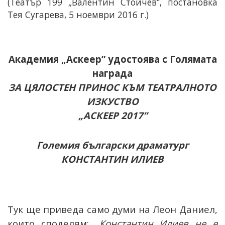
(Театър 199 „Валентин Стойчев“, постановка
Тея Сугарева, 5 ноември 2016 г.)
Академия „Аскеер” удостоява с Голямата
награда
ЗА ЦЯЛОСТЕН ПРИНОС КЪМ
ТЕАТРАЛНОТО
ИЗКУСТВО
„АСКЕЕР 2017”
Големия български драматург
КОНСТАНТИН ИЛИЕВ
Тук ще приведа само думи на Леон Даниел,
които споделям: „
Константин Илиев не е