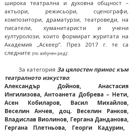
широка театрална и духовна общност –
актьори, режисьори, сценографи,
композитори, драматурзи, театроведи, на
писатели, хуманитаристи и учени
културолози, които формират журитата на
Академия „Аскеер”. През 2017 г. те са
следните
:
(по азбучен ред)
За категория
За цялостен принос към
театралното изкуство
:
Александър Дойнов
, Анастасия
Ингилизова, Антоанета Добрева – Нети,
Асен Кобиларов,
Васил Михайлов
,
Веселин Анчев, доц.
Веселин Ранков
,
Владислав Виолинов, Гергана Данданова,
Гергана Плетньова,
Георги Кадурин,