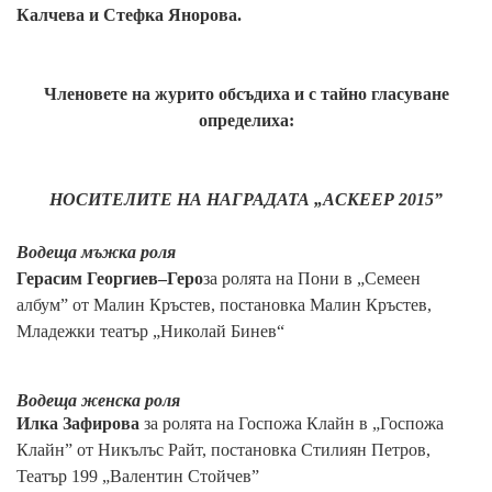
Калчева и Стефка Янорова.
Членовете на журито обсъдиха и с тайно гласуване
определиха:
НОСИТЕЛИТЕ НА НАГРАДАТА „
АСКЕЕР 2015”
Водеща мъжка роля
Герасим Георгиев–
Геро
за ролята на Пони в „Семеен
албум” от Малин Кръстев, постановка Малин Кръстев,
Младежки театър „Николай Бинев“
Водеща женска роля
Илка Зафирова
за ролята на Госпожа Клайн в „Госпожа
Клайн” от Никълъс Райт, постановка Стилиян Петров,
Театър 199 „Валентин Стойчев”