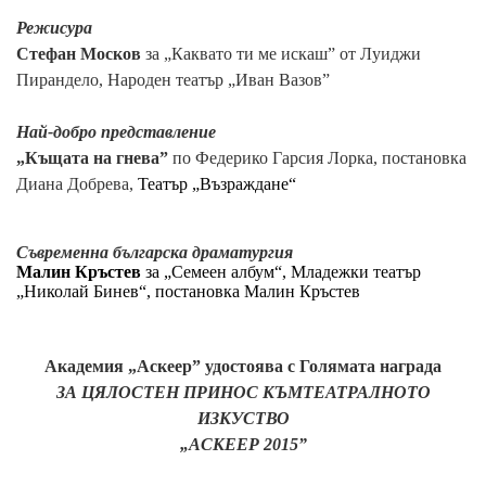
Режисура
Стефан Москов
за „Каквато ти ме искаш” от Луиджи
Пирандело, Народен театър „Иван Вазов”
Най-добро представление
„Къщата на гнева”
по Федерико Гарсия Лорка, постановка
Диана Добрева,
Театър „Възраждане“
Съвременна българска драматургия
Малин Кръстев
за „Семеен албум“, Младежки театър
„Николай Бинев“, постановка Малин Кръстев
Академия „Аскеер” удостоява с Голямата награда
ЗА ЦЯЛОСТЕН ПРИНОС КЪМТЕАТРАЛНОТО
ИЗКУСТВО
„АСКЕЕР 2015”