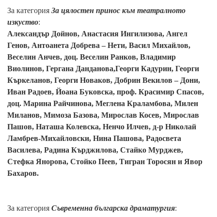
За категория
За цялостен принос към театралното
изкуство
:
Александър Дойнов, Анастасия Ингилизова, Ангел
Генов, Антоанета Добрева – Нети,
Васил Михайлов
,
Веселин Анчев, доц.
Веселин Ранков
, Владимир
Виолинов, Гергана Данданова,
Георги Кадурин,
Георги
Къркеланов
,
Георги Новаков
,
Добрин Векилов – Дони,
Иван Радоев,
Йоана Буковска
, проф.
Красимир Спасов
,
доц.
Марина Райчинова
,
Меглена Краламбова
,
Милен
Миланов
, Мимоза Базова,
Мирослав Косев
, Мирослав
Пашов,
Наташа К
олевска,
Ненчо Илчев
,
д-р Николай
Ламбрев-
Михайловски,
Нина Пашова, Радосвета
Василева, Радина Кърджилова, Стайко Мурджев,
Стефка Янорова, Стойко Пеев, Тигран Торосян и Явор
Бахаров.
За категория
Съвременна българска драматургия
: