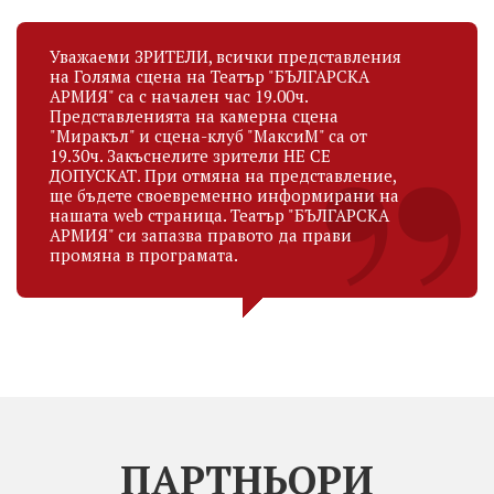
Уважаеми ЗРИТЕЛИ, всички представления
на Голяма сцена на Театър "БЪЛГАРСКА
АРМИЯ" са с начален час 19.00ч.
Представленията на камерна сцена
"Миракъл" и сцена-клуб "МаксиМ" са от
19.30ч. Закъснелите зрители НЕ СЕ
ДОПУСКАТ. При отмяна на представление,
ще бъдете своевременно информирани на
нашата web страница. Театър "БЪЛГАРСКА
АРМИЯ" си запазва правото да прави
промяна в програмата.
ПАРТНЬОРИ