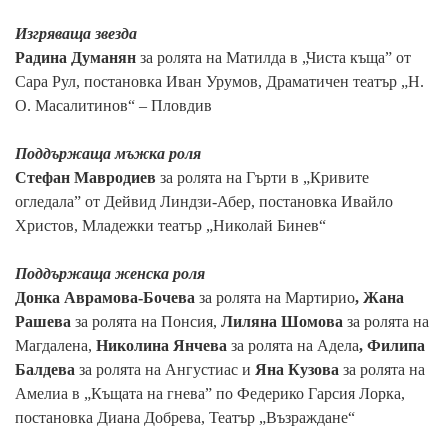
Изгряваща звезда
Радина Думанян
за ролята на Матилда в „Чиста къща” от
Сара Рул, постановка Иван Урумов, Драматичен театър „Н.
О. Масалитинов“ – Пловдив
Поддържаща мъжка роля
Стефан Мавродиев
за ролята на Гърти в „Кривите
огледала” от Дейвид Линдзи-Абер, постановка Ивайло
Христов, Младежки театър „Николай Бинев“
Поддържаща женска роля
Донка Аврамова-Бочева
за ролята на Мартирио
, Жана
Рашева
за ролята на Понсия,
Лиляна Шомова
за ролята на
Магдалена,
Николина Янчева
за ролята на Адела
, Филипа
Балдева
за ролята на Ангустиас и
Яна Кузова
за ролята на
Амелиа в „Къщата на гнева” по Федерико Гарсия Лорка,
постановка Диана Добрева,
Театър „Възраждане“