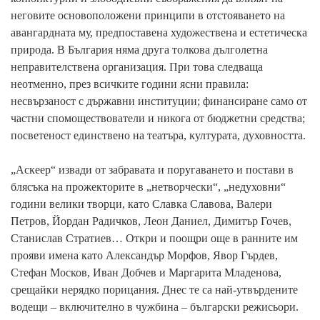
неговите основоположени принципи в отстояването на
авангардната му, предпоставена художествена и естетическа
природа. В България няма друга толкова дълголетна
неправителствена организация. При това следваща
неотменно, през всичките години ясни правила:
несвързаност с държавни институции; финансиране само от
частни спомоществователи и никога от бюджетни средства;
посветеност единствено на театъра, културата, духовността.
„Аскеер“ извади от забравата и поругаването и постави в
блясъка на прожекторите в „нетворчески“, „недуховни“
години велики творци, като Славка Славова, Валери
Петров, Йордан Радичков, Леон Даниел, Димитър Гочев,
Станислав Стратиев… Откри и поощри още в ранните им
прояви имена като Александър Морфов, Явор Гърдев,
Стефан Москов, Иван Добчев и Маргарита Младенова,
срещайки нерядко порицания. Днес те са най-утвърдените
водещи – включително в чужбина – български режисьори.