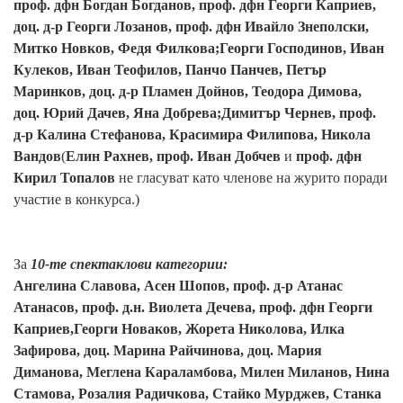
проф. дфн Богдан Богданов, проф. дфн Георги Каприев,
доц. д-р Георги Лозанов, проф. дфн Ивайло Знеполски,
Митко Новков, Федя Филкова;Георги Господинов, Иван
Кулеков, Иван Теофилов, Панчо Панчев, Петър
Маринков, доц. д-р Пламен Дойнов, Теодора Димова,
доц. Юрий Дачев, Яна Добрева;Димитър Чернев, проф.
д-р Калина Стефанова, Красимира Филипова, Никола
Вандов
(
Елин Рахнев, проф. Иван Добчев
и
проф. дфн
Кирил Топалов
не гласуват като членове на журито поради
участие в конкурса.)
За
10-те спектаклови категории:
Ангелина Славова, Асен Шопов, проф. д-р Атанас
Атанасов, проф. д.н.
Виолета Дечева, проф. дфн Георги
Каприев,
Георги Новаков, Жорета Николова, Илка
Зафирова, доц. Марина Райчинова, доц. Мария
Диманова, Меглена Караламбова, Милен Миланов, Нина
Стамова, Роза
лия
Радичкова, Стайко Мурджев, Станка