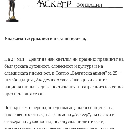
Уважаеми журналисти и скъпи колеги,
На 24 май – Денят на най-светлия ни празник: празникът на
българската духовност, словесност и култура и на
-и
славянската писменост, в Театър „Българска армия” за 25
път Фондация „Академия Аскеер” ще връчи своите
национални награди за постижения в театралното изкуство
през изтеклия сезон.
Четвърт век е период, предполагащ анализ и оценка на
извършеното от нас, на феномена „Аскеер“, на оазиса и
стожера на духовността, недопуснал политически,
конюнктурни и злободневни съображения да влияят на