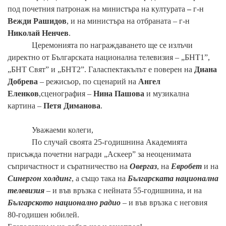
под почетния патронаж на министъра на културата
–
г-н
Вежди Рашидов
, и на министъра на отбраната – г-н
Николай Ненчев
.
Церемонията по награждаването ще се излъчи
директно от Българската национална телевизия – „БНТ1”,
„БНТ Свят” и „БНТ2”. Галаспектакълът е поверен на
Диана
Добрева
– режисьор, по сценарий на
Ангел
Еленков
,сценография –
Нина Пашова
и музикална
картина –
Петя Диманова
.
Уважаеми колеги,
По случай своята 25-годишнина Академията
присъжда почетни награди „Аскеер” за неоценимата
съпричастност и съратничество на
Овергаз
, на
Евробет
и на
Синергон холдинг
, а също така на
Българската национална
телевизия
– и във връзка с нейната 55-годишнина, и на
Българското национално радио
– и във връзка с неговия
80-годишен юбилей.