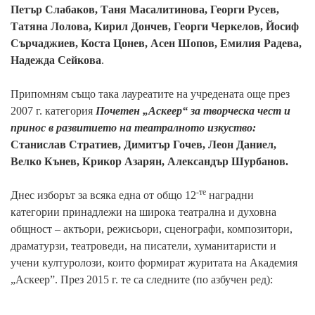
Петър Слабаков, Таня Масалитинова, Георги Русев,
Татяна Лолова, Кирил Дончев, Георги Черкелов, Йосиф
Сърчаджиев, Коста Цонев, Асен Шопов, Емилия Радева,
Надежда Сейкова
.
Припомням също така лауреатите на учредената още през
2007 г. категория
Почетен „Аскеер“
за творческа чест и
принос в развитието на театралното изкуство:
Станислав Стратиев, Димитър Гочев, Леон Даниел,
Велко Кънев, Крикор Азарян, Александър Шурбанов.
-те
Днес изборът за всяка една от общо 12
наградни
категории принадлежи на широка театрална и духовна
общност – актьори, режисьори, сценографи, композитори,
драматурзи, театроведи, на писатели, хуманитаристи и
учени културолози, които формират журитата на Академия
„Аскеер”. През 2015 г. те са следните (по азбучен ред):