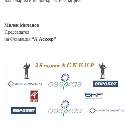
Благодарим и на добър час и занапред!
Милен Миланов
Председател
на Фондация
“А`Аскеер”