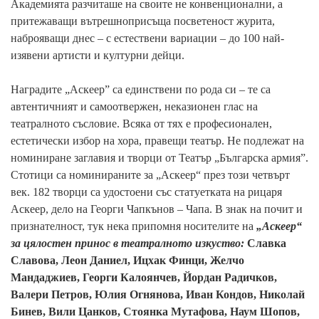
Академията разчиташе на своите не конвенционални, а
притежаващи вътрешноприсъща посветеност журита,
наброяващи днес – с естествени вариации – до 100 най-
изявени артисти и културни дейци.
Наградите „Аскеер” са единствени по рода си – те са
автентичният и самоотвержен, неказионен глас на
театралното съсловие. Всяка от тях е професионален,
естетически избор на хора, правещи театър. Не подлежат на
номиниране заглавия и творци от Театър „Българска армия”.
Стотици са номинираните за „Аскеер“ през този четвърт
век. 182 творци са удостоени със статуетката на рицаря
Аскеер, дело на Георги Чапкънов – Чапа. В знак на почит и
признателност, тук нека припомня носителите на
„Аскеер“
за цялостен принос в театралното изкуство:
Славка
Славова, Леон Даниел, Ицхак Финци, Желчо
Мандаджиев, Георги Калоянчев, Йордан Радичков,
Валери Петров, Юлия Огнянова, Иван Кондов, Николай
Бинев, Вили Цанков, Стоянка Мутафова, Наум Шопов,