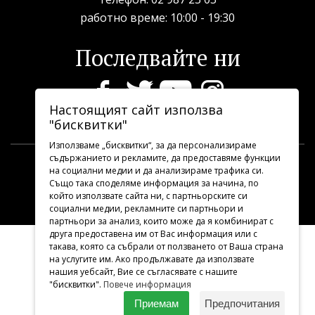
рабoтно време: 10:00 - 19:30
Последвайте ни
Настоящият сайт използва
"бисквитки"
Използваме „бисквитки“, за да персонализираме
съдържанието и рекламите, да предоставяме функции
на социални медии и да анализираме трафика си.
TBA.ART.BG
2026 © Всички права запазени.
Също така споделяме информация за начина, по
Дизайн и програмиране
УебДизайн
който използвате сайта ни, с партньорските си
социални медии, рекламните си партньори и
партньори за анализ, които може да я комбинират с
друга предоставена им от Вас информация или с
такава, която са събрали от ползването от Ваша страна
на услугите им. Ако продължавате да използвате
нашия уебсайт, Вие се съгласявате с нашите
"бисквитки".
Повече информация
Приемам
Предпочитания