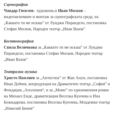
Сценография
Чавдар Гюзелев
– художник,и
Иван Москов
–
видеозаснемане и монтаж за сценографската среда, на
„Каквато ти ме искаш” от Луиджи Пирандело, постановка
Стефан Москов, Народен театър „Иван Вазов”
Костюмография
Свила Величкова
за „Каквато ти ме искаш” от Луиджи
Пирандело, постановка Стефан Москов, Народен театър
„Иван Вазов”
Театрална музика
Христо Намлиев
за „Антигона” от Жан Ануи, постановка
Иван Добчев, копродукция на Драматичен театър „София” и
Фондация „Аполония“, и за „Момо” по едноименния роман
на Михаел Енде, драматизация Веселка Кунчева и Ина
Божидарова, постановка Веселка Кунчева, Младежки театър
„Николай Бинев“