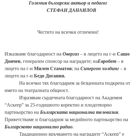
Големия български актьор и педагог
СТЕФАН ДАНАИЛОВ
Честито на всички отличени!
Изказваме благодарност на
Овергаз
– в лицето на г-н
Сашо
Дончев
, генерален спонсор на наградите; на
Евробет
– в
лицето на г-н
Милен Стаматов
; на
С
инергон холдинг
– в
лицето на г-н
Бедо Доганян.
На всички тях благодарим за безценната подкрепа от
името на театралната общност.
Изразявам сърдечната благодарност на Академия
“Аскеер” за 25-годишното коректно и плодотворно
партньорство на
Българската национална телевизия
.
Приветстваме и благодарим за медийното партньорство на
Българското национално радио
.
Традиционно връчването на наградите “Аскеер” е