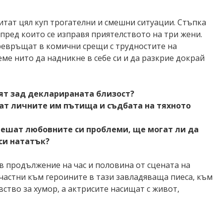
литат
цял куп трогателни и смешни ситуации
.
Стъпка
 пред които се
изправя приятелството на три жени.
превръща
т
в
комични
срещ
и
с трудностите на
еме
нито да
надникне
в себе си
и
да
разкрие докрай
ят зад декларираната близост?
мат
личните им пътища и
съдб
ата на тяхното
решат любовните си
проблеми,
ще могат ли
да
си нататък?
 в продължение на час и половина
от сцената на
частни към героините в тази завладяваща пиеса, към
ство за хумор, а актрисите
насищат с живот
,