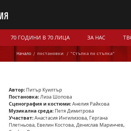
70 ГОДИНИ В 70 ЛИЦА
ЗА НАС
ТВ
Начало
постановки
"Стъпка по стъпка"
/
/
Автор:
Питър Куилтър
Постановка:
Лиза Шопова
Сценография и костюми:
Анелия Райкова
Музикална среда:
Петя Димитрова
Участват:
Анастасия Ингилизова
,
Гергана
Плетньова
,
Евелин Костова
,
Денислав Маринчев
,