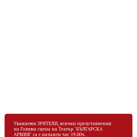
СИМЕОН ДАМЯНОВ
РАДОСВЕТА ВАСИЛЕВА
Актьор
Актьор
рождена дата
рождена дата
12.12.1992
12.05.1956
Уважаеми ЗРИТЕЛИ, всички представления
на Голяма сцена на Театър "БЪЛГАРСКА
АРМИЯ" са с начален час 19.00ч.