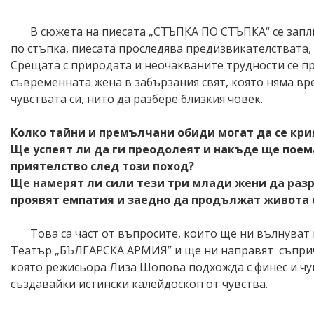
В сюжета на пиесата „СТЪПКА ПО СТЪПКА“ се зап
по стъпка
,
пиесата прослед
ява
предизвикателствата,
Срещата с природата и неочакваните трудности се 
съвременната жена в забързания свят,
която
няма вр
чувствата си,
нито
да разбере близкия човек
.
Колко тайни и
премълчани обиди
могат да се кри
Ще успеят ли да ги преодолеят и накъде ще пое
приятелство
след този поход?
Ще намерят ли сили тези три млади жени да
раз
проявят емпатия и заедно да продължат живота 
Това са част от въпросите, които ще ни вълнуват
Театър „БЪЛГАРСКА АРМИЯ”
и ще ни направят
съпри
която режисьора Лиза Шопова подхожда с финес и чув
създавайки истински калейдоскоп от чувства.