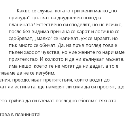
Какво се случва, когато три жени малко „по
принуда“ тръгват на двудневен поход в
планината? Естествено си споделят, но не всичко,
после без видима причина се карат и логично се
сдобряват, „малко“ се напиват, уж се мразят, но
пък много се обичат. Да, на пръв поглед това е
пълен хаос от чувства, но ние жените го наричаме
приятелство. И колкото и да ни вълнуват мъжете,
има нещо, което те не могат да ни дадат, а то е
пяваме да не се изгубим.
ения, преодоляват
препятствия, които водят до
ат ли истината, ще намерят ли сили да си простят, ще
то трябва да си вземат последно сбогом с тяхната
става в планината!