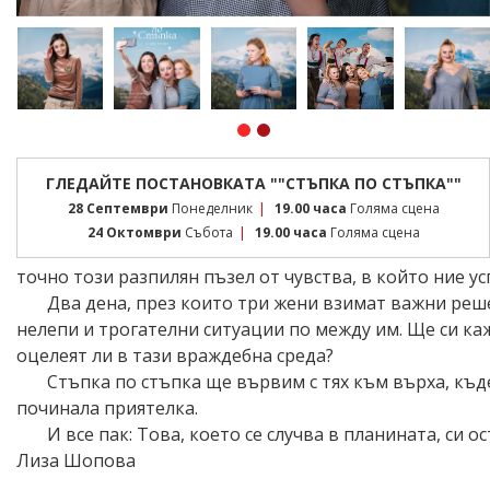
ГЛЕДАЙТЕ ПОСТАНОВКАТА ""СТЪПКА ПО СТЪПКА""
|
28 Септември
Понеделник
19.00 часа
Голяма сцена
|
24 Октомври
Събота
19.00 часа
Голяма сцена
точно този разпилян пъзел от чувства, в който ние ус
Два дена, през които три жени взимат важни реш
нелепи и трогателни ситуации по между им. Ще си каж
оцелеят ли в тази враждебна среда?
Стъпка по стъпка ще вървим с тях към върха, къде
починала приятелка.
И все пак: Това, което се случва в планината, си о
Лиза Шопова