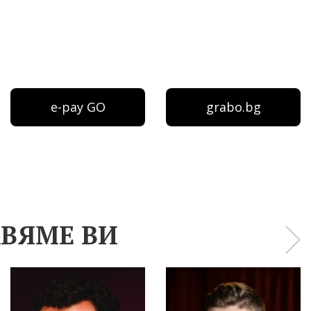
e-pay GO
grabo.bg
ВЯМЕ ВИ
›