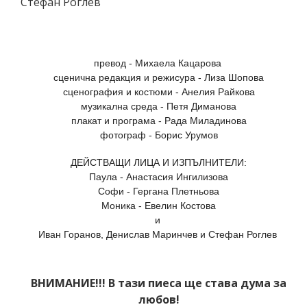
Стефан Роглев
превод - Михаела Кацарова
сценична редакция и режисура - Лиза Шопова
сценография и костюми - Анелия Райкова
музикална среда - Петя Диманова
плакат и програма - Рада Миладинова
фотограф - Борис Урумов
ДЕЙСТВАЩИ ЛИЦА И ИЗПЪЛНИТЕЛИ:
Паула - Анастасия Ингилизова
Софи - Гергана Плетньова
Моника - Евелин Костова
и
Иван Горанов, Денислав Маринчев и Стефан Роглев
ВНИМАНИЕ!!! В тази пиеса ще става дума за
любов!