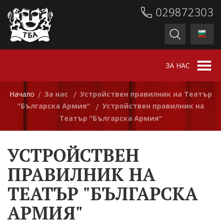
029872303
ЗА НАС
Начало
За нас
Устройствен правилник на Театър
/
/
"Българска Армия"
Устройствен правилник на
/
Театър "Българска Армия"
УСТРОЙСТВЕН
ПРАВИЛНИК НА
ТЕАТЪР "БЪЛГАРСКА
АРМИЯ"