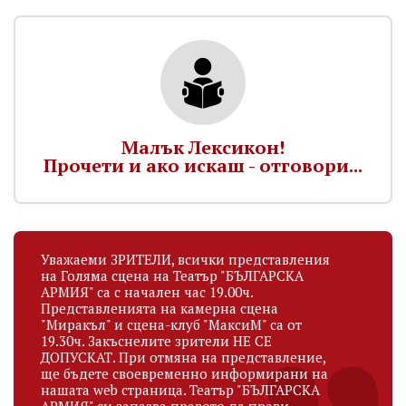
Малък Лексикон!
Прочети и ако искаш - отговори...
Уважаеми ЗРИТЕЛИ, всички представления
на Голяма сцена на Театър "БЪЛГАРСКА
АРМИЯ" са с начален час 19.00ч.
Представленията на камерна сцена
"Миракъл" и сцена-клуб "МаксиМ" са от
19.30ч. Закъснелите зрители НЕ СЕ
ДОПУСКАТ. При отмяна на представление,
ще бъдете своевременно информирани на
нашата web страница. Театър "БЪЛГАРСКА
АРМИЯ" си запазва правото да прави