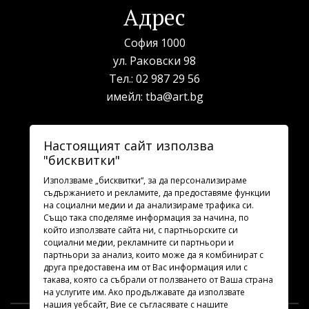
Адрес
София 1000
ул. Раковски 98
Тел.:
02 987 29 56
имейл:
tba@art.bg
Билетна каса
Настоящият сайт използва
"бисквитки"
телефон:
02 987 23 03
рабoтно време: 10:00 - 19:30
Използваме „бисквитки“, за да персонализираме
съдържанието и рекламите, да предоставяме функции
на социални медии и да анализираме трафика си.
Последвайте ни
Също така споделяме информация за начина, по
който използвате сайта ни, с партньорските си
социални медии, рекламните си партньори и
партньори за анализ, които може да я комбинират с
друга предоставена им от Вас информация или с
такава, която са събрали от ползването от Ваша страна
на услугите им. Ако продължавате да използвате
нашия уебсайт, Вие се съгласявате с нашите