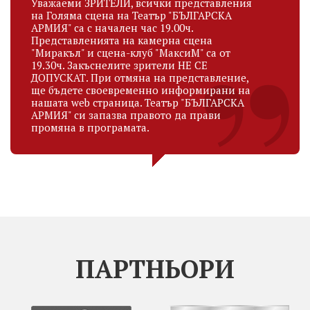
Уважаеми ЗРИТЕЛИ, всички представления
на Голяма сцена на Театър "БЪЛГАРСКА
АРМИЯ" са с начален час 19.00ч.
Представленията на камерна сцена
"Миракъл" и сцена-клуб "МаксиМ" са от
19.30ч. Закъснелите зрители НЕ СЕ
ДОПУСКАТ. При отмяна на представление,
ще бъдете своевременно информирани на
нашата web страница. Театър "БЪЛГАРСКА
АРМИЯ" си запазва правото да прави
промяна в програмата.
ПАРТНЬОРИ