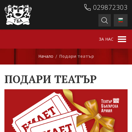
029872303
ЗА НАС
Начало
Подари театър
/
ПОДАРИ ТЕАТЪР