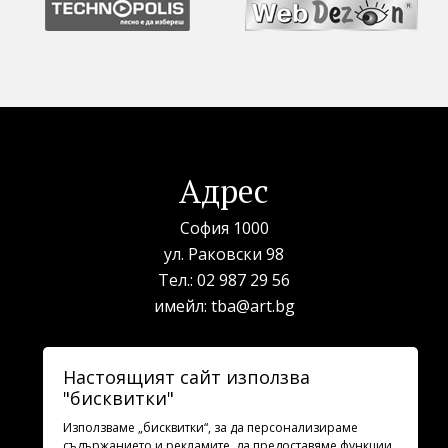
Адрес
София 1000
ул. Раковски 98
Тел.:
02 987 29 56
имейл:
tba@art.bg
Билетна каса
Настоящият сайт използва
"бисквитки"
телефон:
02 987 23 03
рабoтно време: 10:00 - 19:30
Използваме „бисквитки“, за да персонализираме
съдържанието и рекламите, да предоставяме функции