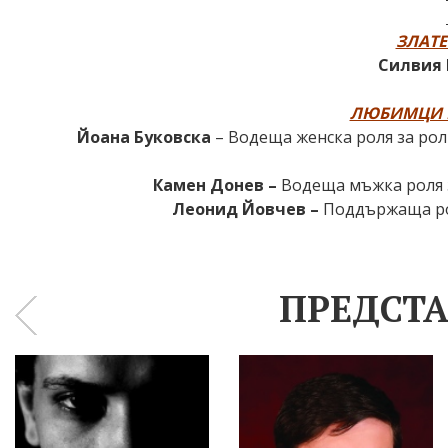
ЗЛАТЕ
Силвия 
ЛЮБИМЦИ Н
Йоана Буковска
– Водеща женска роля за рол
Камен Донев –
Водеща мъжка роля з
Леонид Йовчев –
Поддържаща рол
ПРЕДСТА
‹