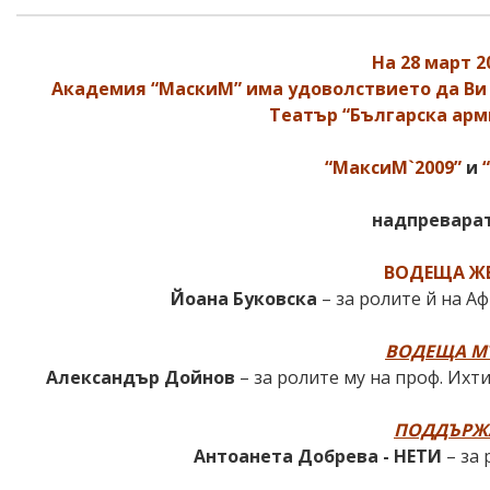
На 28 март 20
Академия “МаскиМ” има удоволствието да В
Театър “Българска арми
“МаксиМ`2009”
и
надпреварат
ВОДЕЩА ЖЕ
Йоана Буковска
– за ролите й на А
ВОДЕЩА М
Александър Дойнов
– за ролите му на проф. Ихт
ПОДДЪРЖ
Антоанета Добрева - НЕТИ
– за