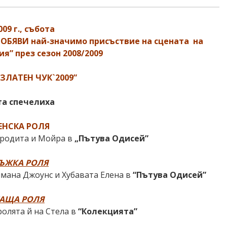
09 г., събота
и ОБЯВИ
най-значимо присъствие на сцената
на
я” през сезон 2008/2009
“ЗЛАТЕН ЧУК`2009”
а спечелиха
НСКА РОЛЯ
фродита и Мойра в
„Пътува Одисей”
ЪЖКА РОЛЯ
имана Джоунс и Хубавата Елена в
“Пътува Одисей”
АЩА РОЛЯ
 ролята й на Стела в
“Колекцията”