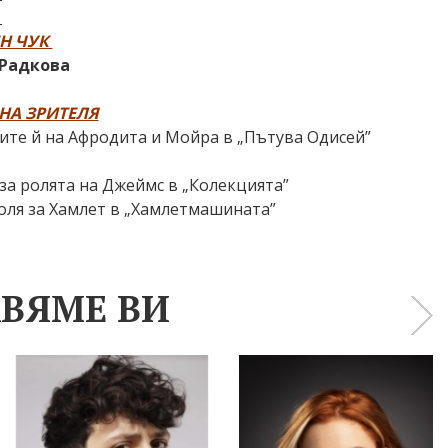
Н ЧУК
Радкова
А ЗРИТЕЛЯ
ите й на Афродита и Мойра в „Пътува Одисей”
а ролята на Джеймс в „Колекцията”
я за Хамлет в „Хамлетмашината”
ВЯМЕ ВИ
›