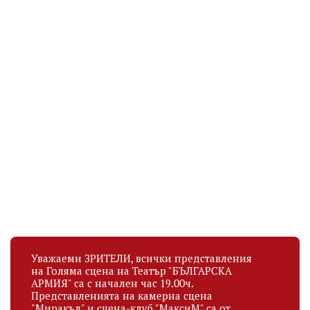
ЛУИЗАБЕЛ НИКОЛОВА
ЯСЕН АТАНАСОВ
Актьор
Актьор
рождена дата
рождена дата
27.10.1992
27.03.1997
Уважаеми ЗРИТЕЛИ, всички представления
на Голяма сцена на Театър "БЪЛГАРСКА
АРМИЯ" са с начален час 19.00ч.
Представленията на камерна сцена
"Миракъл" и сцена-клуб "МаксиМ" са от