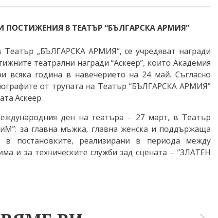
 ПОСТИЖЕНИЯ В ТЕАТЪР “БЪЛГАРСКА АРМИЯ”
 в Театър „БЪЛГАРСКА АРМИЯ“, се учредяват награди
тижните театрални награди “Аскеер”, които Академия
ри всяка година в навечерието на 24 май. Съгласно
енографите от трупата на Театър “БЪЛГАРСКА АРМИЯ”
ата Аскеер.
Международния ден на театъра – 27 март, в Театър
иМ”: за главна мъжка, главна женска и поддържаща
и в постановките, реализирани в периода между
ма и за техническите служби зад сцената – “ЗЛАТЕН