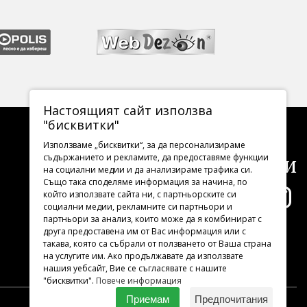
Настоящият сайт използва
"бисквитки"
Използваме „бисквитки“, за да персонализираме
Последвайте ни
съдържанието и рекламите, да предоставяме функции
на социални медии и да анализираме трафика си.
Също така споделяме информация за начина, по
който използвате сайта ни, с партньорските си
социални медии, рекламните си партньори и
партньори за анализ, които може да я комбинират с
друга предоставена им от Вас информация или с
такава, която са събрали от ползването от Ваша страна
на услугите им. Ако продължавате да използвате
нашия уебсайт, Вие се съгласявате с нашите
"бисквитки".
Повече информация
Приемам
Предпочитания