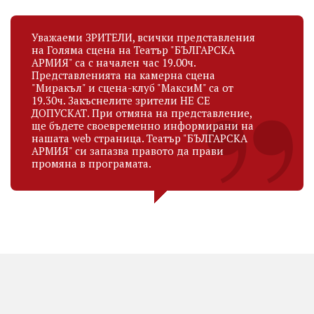
Уважаеми ЗРИТЕЛИ, всички представления
на Голяма сцена на Театър "БЪЛГАРСКА
АРМИЯ" са с начален час 19.00ч.
Представленията на камерна сцена
"Миракъл" и сцена-клуб "МаксиМ" са от
19.30ч. Закъснелите зрители НЕ СЕ
ДОПУСКАТ. При отмяна на представление,
ще бъдете своевременно информирани на
нашата web страница. Театър "БЪЛГАРСКА
АРМИЯ" си запазва правото да прави
промяна в програмата.