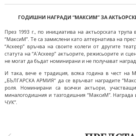
ГОДИШНИ НАГРАДИ “МАКСИМ” ЗА АКТЬОРСКИ
През 1993 г., по инициатива на актьорската трупа
“МаксиМ”. Те са замислени като алтернатива на прес
“Аскеер” връчва на своите колеги от другите теат
статута на “А`Аскеер” актьорите, режисьорите и сц
не могат да бъдат номинирани и не получават наград
И така, вече е традиция, всяка година в чест на 
„БЪЛГАРСКА АРМИЯ“ да се връчват наградите “Макс
роля. Номинирани са всички актьори, участващ
миналогодишния и тазгодишния “МаксиМ”. Награда и
ЧУК”.