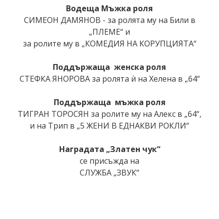
Водеща Мъжка роля
СИМЕОН ДАМЯНОВ - за ролята му на Били в
„ПЛЕМЕ“ и
за ролите му в „КОМЕДИЯ НА КОРУПЦИЯТА“
Поддържаща
женска роля
СТЕФКА ЯНОРОВА за ролята ѝ на Хелена в „64“
Поддържаща
мъжка роля
ТИГРАН ТОРОСЯН за ролите му на Алекс в „64“,
и на Трип в „5 ЖЕНИ В ЕДНАКВИ РОКЛИ“
Наградата „Златен чук“
се присъжда на
СЛУЖБА „ЗВУК“