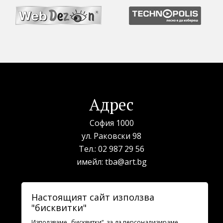
Адрес
София 1000
ул. Раковски 98
Тел.:
02 987 29 56
имейл:
tba@art.bg
Билетна каса
Настоящият сайт използва
"бисквитки"
телефон:
02 987 23 03
рабoтно време: 10:00 - 19:30
Използваме „бисквитки“, за да персонализираме