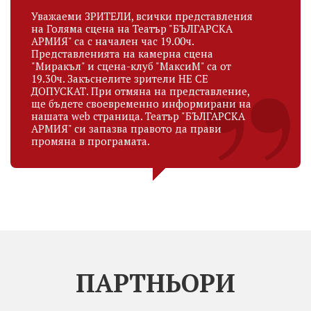
Уважаеми ЗРИТЕЛИ, всички представления
на Голяма сцена на Театър "БЪЛГАРСКА
АРМИЯ" са с начален час 19.00ч.
Представленията на камерна сцена
"Миракъл" и сцена-клуб "МаксиМ" са от
19.30ч. Закъснелите зрители НЕ СЕ
ДОПУСКАТ. При отмяна на представление,
ще бъдете своевременно информирани на
нашата web страница. Театър "БЪЛГАРСКА
АРМИЯ" си запазва правото да прави
промяна в програмата.
ПАРТНЬОРИ