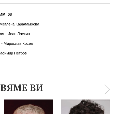
М' 08
 Меглена Караламбова
ля - Иван Ласкин
- Мирослав Косев
расимир Петров
ВЯМЕ ВИ
›