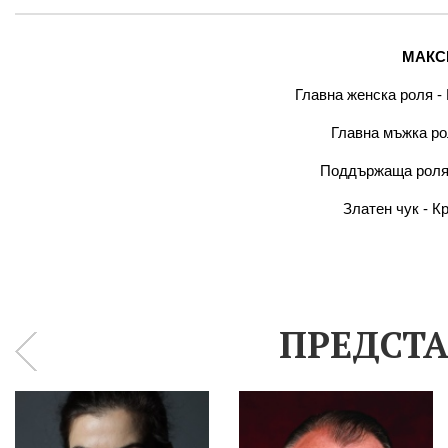
МАКСИ
Главна женска роля -
Главна мъжка ро
Поддържаща роля 
Златен чук - К
ПРЕДСТА
‹