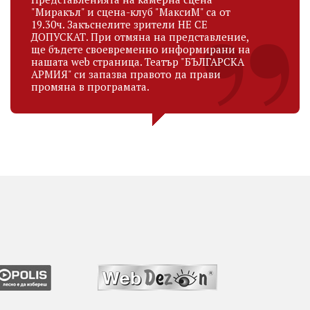
"Миракъл" и сцена-клуб "МаксиМ" са от
19.30ч. Закъснелите зрители НЕ СЕ
ДОПУСКАТ. При отмяна на представление,
ще бъдете своевременно информирани на
нашата web страница. Театър "БЪЛГАРСКА
АРМИЯ" си запазва правото да прави
промяна в програмата.