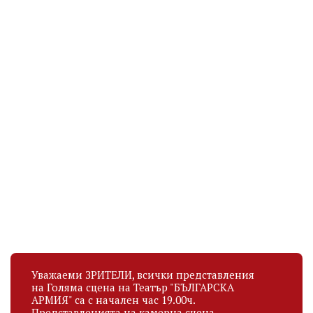
ВАСИЛ ДУЕВ-ТАЙГ
ЯСЕН АТАНАСОВ
Актьор
Актьор
рождена дата
рождена дата
06.02.1990
27.03.1997
Уважаеми ЗРИТЕЛИ, всички представления
на Голяма сцена на Театър "БЪЛГАРСКА
АРМИЯ" са с начален час 19.00ч.
Представленията на камерна сцена