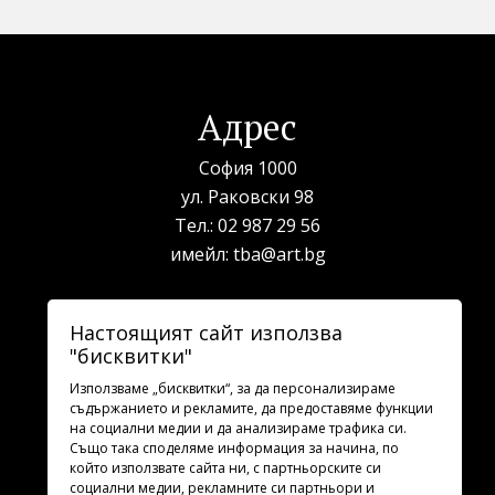
Адрес
София 1000
ул. Раковски 98
Тел.:
02 987 29 56
имейл:
tba@art.bg
Билетна каса
Настоящият сайт използва
"бисквитки"
телефон:
02 987 23 03
рабoтно време: 10:00 - 19:30
Използваме „бисквитки“, за да персонализираме
съдържанието и рекламите, да предоставяме функции
на социални медии и да анализираме трафика си.
Последвайте ни
Също така споделяме информация за начина, по
който използвате сайта ни, с партньорските си
социални медии, рекламните си партньори и