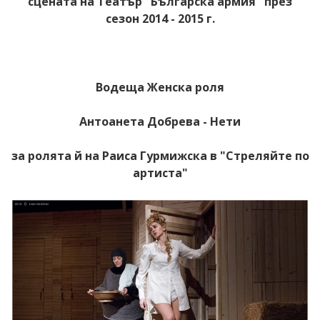
сцената на Театър "Българска армия" през
сезон 2014 - 2015 г.
Водеща Женска роля
Антоанета Добрева - Нети
за ролята й на Раиса Гурмижска в "Стреляйте по
артиста"