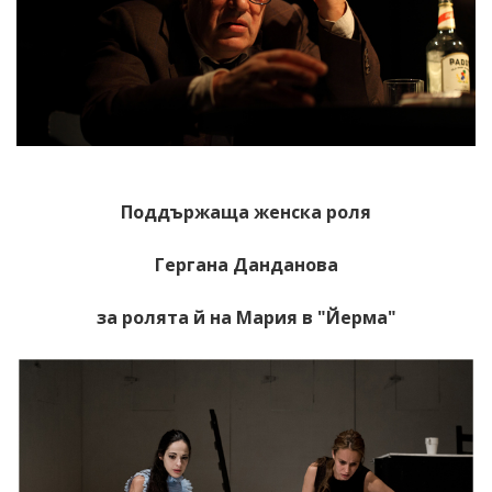
Поддържаща женска роля
Гергана Данданова
за ролята й на Мария в "Йерма"