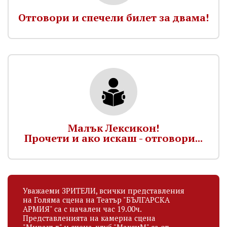
Отговори и спечели билет за двама!
Малък Лексикон!
Прочети и ако искаш - отговори...
Уважаеми ЗРИТЕЛИ, всички представления
на Голяма сцена на Театър "БЪЛГАРСКА
АРМИЯ" са с начален час 19.00ч.
Представленията на камерна сцена
"Миракъл" и сцена-клуб "МаксиМ" са от