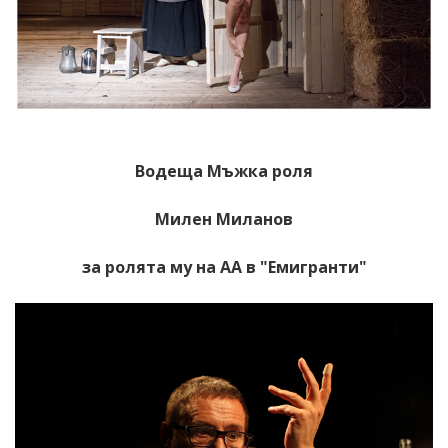
Водеща Мъжка роля
Милен Миланов
за ролята му на АА в "Емигранти"