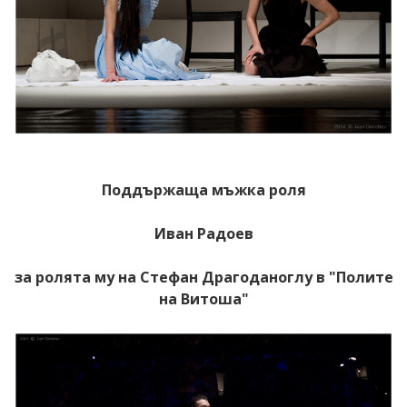
Поддържаща мъжка роля
Иван Радоев
за ролята му на Стефан Драгоданоглу в "Полите
на Витоша"