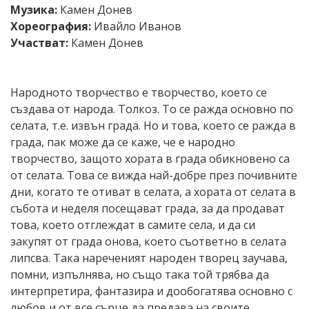
Музика:
Камен Донев
Хореография:
Ивайло Иванов
Участват:
Камен Донев
Народното творчество е творчество, което се
създава от народа. Толкоз. То се ражда основно по
селата, т.е. извън града. Но и това, което се ражда в
града, пак може да се каже, че е народно
творчество, защото хората в града обикновено са
от селата. Това се вижда най-добре през почивните
дни, когато те отиват в селата, а хората от селата в
събота и неделя посещават града, за да продават
това, което отглеждат в самите села, и да си
закупят от града онова, което съответно в селата
липсва. Така нареченият народен творец заучава,
помни, изпълнява, но също така той трябва да
интерпретира, фантазира и дообогатява основно с
любов и от все сърце да предава на своите