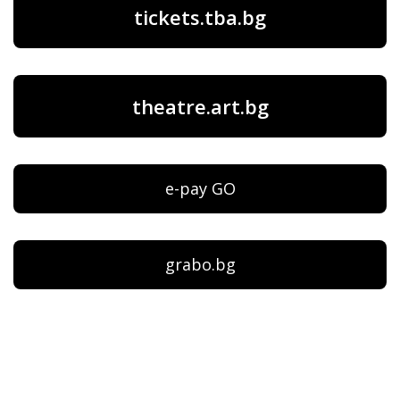
tickets.tba.bg
theatre.art.bg
e-pay GO
grabo.bg