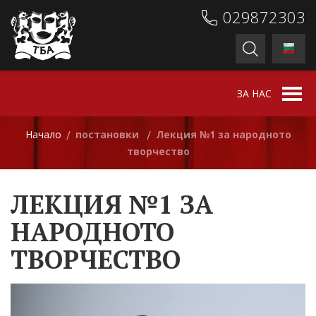
029872303
ЗА НАС
Начало
постановки
Лекция №1 за народното
/
/
творчество
ЛЕКЦИЯ №1 ЗА
НАРОДНОТО
ТВОРЧЕСТВО