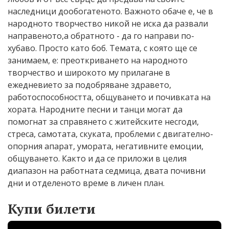
наследници дообогатеното. Важното обаче е, че в
народното творчество никой не иска да развали
направеното,а обратното - да го направи по-
хубаво. Просто като боб. Темата, с която ще се
занимаем, е: преоткриването на народното
творчество и широкото му прилагане в
ежедневието за подобряване здравето,
работоспособността, общуването и почивката на
хората. Народните песни и танци могат да
помогнат за справянето с житейските несгоди,
стреса, самотата, скуката, проблеми с двигателно-
опорния апарат, умората, негативните емоции,
общуването. Както и да се приложи в целия
диапазон на работната седмица, двата почивни
дни и отделеното време в личен план.
Купи билети