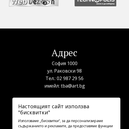
Адрес
София 1000
ул. Раковски 98
Тел.:
02 987 29 56
имейл:
tba@art.bg
Билетна каса
Настоящият сайт използва
"бисквитки"
телефон:
02 987 23 03
рабoтно време: 10:00 - 19:30
Използваме „бисквитки“, за да персонализираме
съдържанието и рекламите, да предоставяме функции