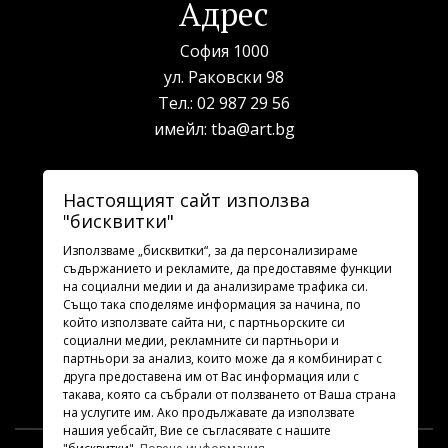
Адрес
София 1000
ул. Раковски 98
Тел.:
02 987 29 56
имейл:
tba@art.bg
Билетна каса
Настоящият сайт използва
"бисквитки"
телефон:
02 987 23 03
рабoтно време: 10:00 - 19:30
Използваме „бисквитки“, за да персонализираме
съдържанието и рекламите, да предоставяме функции
на социални медии и да анализираме трафика си.
Последвайте ни
Също така споделяме информация за начина, по
който използвате сайта ни, с партньорските си
социални медии, рекламните си партньори и
партньори за анализ, които може да я комбинират с
друга предоставена им от Вас информация или с
такава, която са събрали от ползването от Ваша страна
на услугите им. Ако продължавате да използвате
нашия уебсайт, Вие се съгласявате с нашите