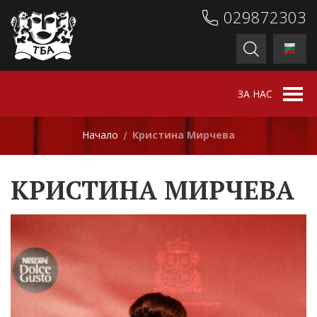
029872303
ЗА НАС
Начало
Кристина Мирчева
/
КРИСТИНА МИРЧЕВА