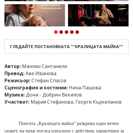
ГЛЕДАЙТЕ ПОСТАНОВКАТА ""КРАЛИЦАТА МАЙКА""
Автор:
Манлио Сантанели
Превод:
Аве Иванова
Режисьор:
Стефан Спасов
Сценография и костюми:
Нина Пашова
Музика:
Дони - Добрин Векилов
Участват:
Мария Стефанова
,
Георги Къркеланов
Пиесата „Кралицата майка“ разкрива един вечен
сюжет, на пръв поглед изпълнен с действия, характерни за