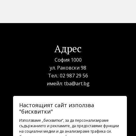
Адрес
София 1000
ул. Раковски 98
Тел.:
02 987 29 56
имейл:
tba@art.bg
Билетна каса
Настоящият сайт използва
"бисквитки"
телефон:
02 987 23 03
рабoтно време: 10:00 - 19:30
Използваме „бисквитки“, за да персонализираме
съдържанието и рекламите, да предоставяме функции
на социални медии и да анализираме трафика си.