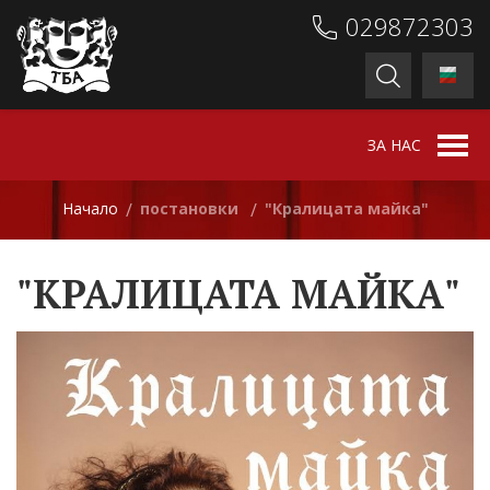
029872303
ЗА НАС
Начало
постановки
"Кралицата майка"
/
/
"КРАЛИЦАТА МАЙКА"