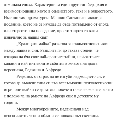
отминала епоха. Характерни за един друг тип йерархия и
взаимоотношения както в семейството, така и в обществото.
Именно там, драматургът Манлио Сантанели закодира
послание, което не се нуждае да бъде потвърдено от епоха
или стереотип на поведение, просто защото то важи
изначално за нашия свят.
„Кралицата майка“ разказва за взаимоотношенията
между майка и син. Разплита ги до такава степен, че
изкарва на бял свят най-грозните тайни, най-хитрите
капани и най-интимните събития в живота на двата
персонажа, Реджина и Алфредо.
Реджина, от страх да не изгуби надмощието си, е
готова да въвлече сина си във всевъзможни психологически
игри, опитвайки се да затяга повече и повече оковите, които
е положила на ръцете на Алфредо още в детските му
години.
Между многобройните, надвиснали над
персонажите, черни облаци се появява лъч светлина.