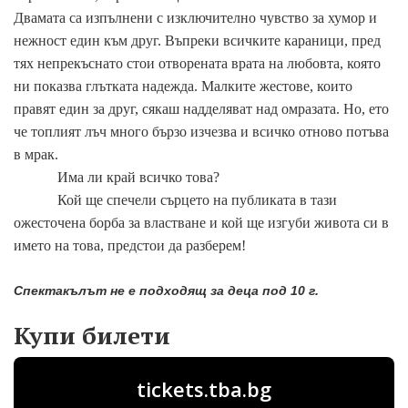
Двамата са изпълнени с изключително чувство за хумор и
нежност един към друг. Въпреки всичките караници, пред
тях непрекъснато стои отворената врата на любовта, която
ни показва глътката надежда. Малките жестове, които
правят един за друг, сякаш надделяват над омразата. Но, ето
че топлият лъч много бързо изчезва и всичко отново потъва
в мрак.
Има ли край всичко това?
Кой ще спечели сърцето на публиката в тази
ожесточена борба за властване и кой ще изгуби живота си в
името на това, предстои да разберем!
Спектакълът не е подходящ за деца под 10 г.
Купи билети
tickets.tba.bg