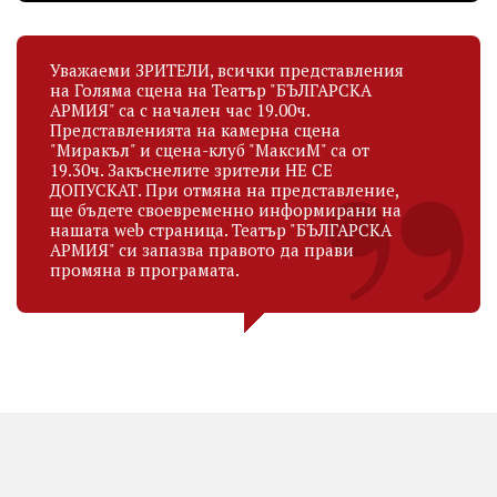
Уважаеми ЗРИТЕЛИ, всички представления
на Голяма сцена на Театър "БЪЛГАРСКА
АРМИЯ" са с начален час 19.00ч.
Представленията на камерна сцена
"Миракъл" и сцена-клуб "МаксиМ" са от
19.30ч. Закъснелите зрители НЕ СЕ
ДОПУСКАТ. При отмяна на представление,
ще бъдете своевременно информирани на
нашата web страница. Театър "БЪЛГАРСКА
АРМИЯ" си запазва правото да прави
промяна в програмата.