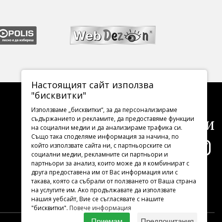
Настоящият сайт използва
"бисквитки"
Използваме „бисквитки“, за да персонализираме
Последвайте ни
съдържанието и рекламите, да предоставяме функции
на социални медии и да анализираме трафика си.
Също така споделяме информация за начина, по
който използвате сайта ни, с партньорските си
социални медии, рекламните си партньори и
партньори за анализ, които може да я комбинират с
друга предоставена им от Вас информация или с
такава, която са събрали от ползването от Ваша страна
на услугите им. Ако продължавате да използвате
нашия уебсайт, Вие се съгласявате с нашите
"бисквитки".
Повече информация
Приемам
Предпочитания