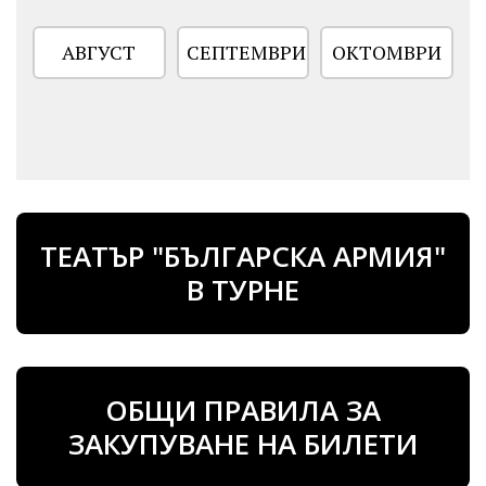
АВГУСТ
СЕПТЕМВРИ
ОКТОМВРИ
НЕНЧО ИЛЧЕВ
СИМЕОН ДАМЯНОВ
Актьор
Актьор
рождена дата
рождена дата
ТЕАТЪР "БЪЛГАРСКА АРМИЯ"
03.05.1972
12.12.1992
В ТУРНЕ
ОБЩИ ПРАВИЛА ЗА
ЗАКУПУВАНЕ НА БИЛЕТИ